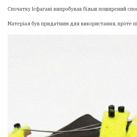
Спочатку Ісфагані випробував більш поширений спос
Матеріал був придатним для використання, проте пі