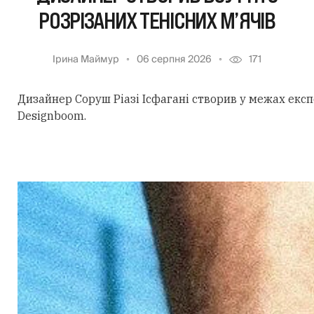
РОЗРІЗАНИХ ТЕНІСНИХ М’ЯЧІВ
Ірина Маймур
06 серпня 2026
171
Дизайнер Соруш Ріазі Ісфагані створив у межах екс
Designboom.