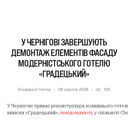
У ЧЕРНІГОВІ ЗАВЕРШУЮТЬ
ДЕМОНТАЖ ЕЛЕМЕНТІВ ФАСАДУ
МОДЕРНІСТСЬКОГО ГОТЕЛЮ
«ГРАДЕЦЬКИЙ»
Ельміра Еттінгер
06 серпня 2026
105
У Чернігові триває реконструкція колишнього готе
вивіски «Градецький»,
повідомляють
у спільноті
Che