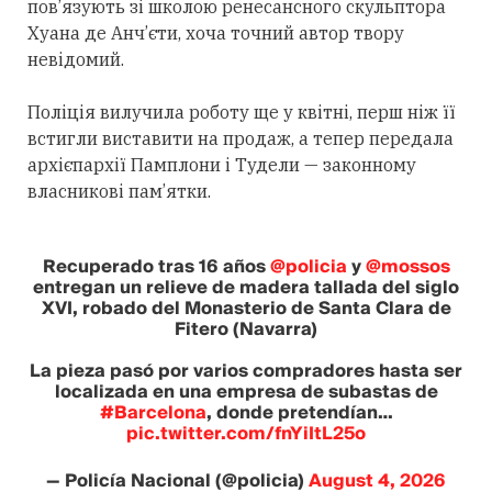
пов’язують зі школою ренесансного скульптора
Хуана де Анч’єти, хоча точний автор твору
невідомий.
Поліція вилучила роботу ще у квітні, перш ніж її
встигли виставити на продаж, а тепер передала
архієпархії Памплони і Тудели — законному
власникові пам’ятки.
Recuperado tras 16 años
@policia
y
@mossos
entregan un relieve de madera tallada del siglo
XVI, robado del Monasterio de Santa Clara de
Fitero (Navarra)
La pieza pasó por varios compradores hasta ser
localizada en una empresa de subastas de
#Barcelona
, donde pretendían…
pic.twitter.com/fnYiItL25o
— Policía Nacional (@policia)
August 4, 2026