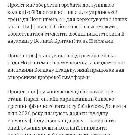
Проєкт має зберегти і зробити доступнішою
колекцію бібліотеки
не лише
для української
громади Ноттінгема, а і для користувачів з інших
країн. Цифровою бібліотекою також зможуть
користуватися студенти, дослідники, історики й
науковці у Великій Британії та за її межами.
Проєкт профінансувала й підтримала міська
рада Ноттінгема.
Окрему
подяку в повідомленні
висловили Богдану Вгацьку, який працював над
створенням цифрової платформи.
Процес оцифрування колекції включив
три
етапи. Наразі
онлайн
оприлюднили близько
третини фізичного каталогу бібліотеки. До кінця
літа 2026 року планують додати ще одну
третину фонду, а до кінця року — завершити
оцифрування решти колекції, виправити
проблемні записи й удосконалити каталог.