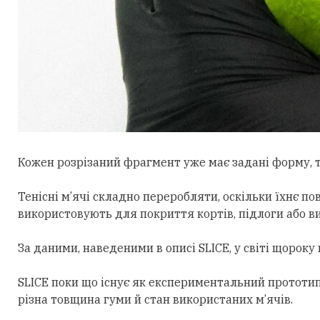
Кожен розрізаний фрагмент уже має задані форму, т
Тенісні м’ячі складно переробляти, оскільки їхнє по
використовують для покриття кортів, підлоги або в
За даними, наведеними в описі SLICE, у світі щорок
SLICE поки що існує як експериментальний прототип
різна товщина гуми й стан використаних м’ячів.