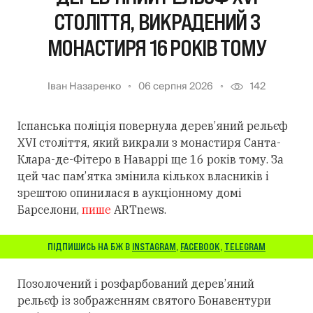
СТОЛІТТЯ, ВИКРАДЕНИЙ З
МОНАСТИРЯ 16 РОКІВ ТОМУ
Іван Назаренко
06 серпня 2026
142
Іспанська поліція повернула дерев’яний рельєф
XVI століття, який викрали з монастиря Санта-
Клара-де-Фітеро в Наваррі ще 16 років тому. За
цей час пам’ятка змінила кількох власників і
зрештою опинилася в аукціонному домі
Барселони,
пише
ARTnews.
ПІДПИШИСЬ НА БЖ В
INSTAGRAM
,
FACEBOOK
,
TELEGRAM
Позолочений і розфарбований дерев’яний
рельєф із зображенням святого Бонавентури