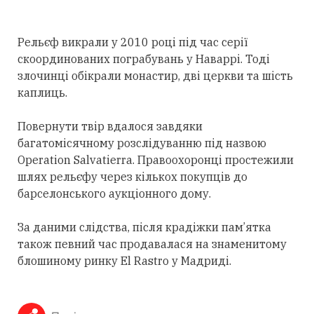
Рельєф викрали у 2010 році під час серії
скоординованих пограбувань у Наваррі. Тоді
злочинці обікрали монастир, дві церкви та шість
каплиць.
Повернути твір вдалося завдяки
багатомісячному розслідуванню під назвою
Operation Salvatierra. Правоохоронці простежили
шлях рельєфу через кількох покупців до
барселонського аукціонного дому.
За даними слідства, після крадіжки пам’ятка
також певний час продавалася на знаменитому
блошиному ринку El Rastro у Мадриді.