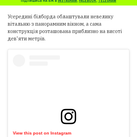
ПІДПИШИСЬ НА БЖ В
INSTAGRAM
,
FACEBOOK
,
TELEGRAM
Усередині білборда облаштували невелику
вітальню з панорамним вікном, а сама
конструкція розташована приблизно на висоті
дев'яти метрів.
View this post on Instagram