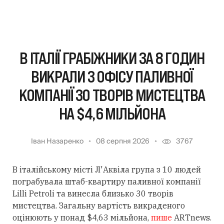
В ІТАЛІЇ ГРАБІЖНИКИ ЗА 8 ГОДИН
ВИКРАЛИ З ОФІСУ ПАЛИВНОЇ
КОМПАНІЇ 30 ТВОРІВ МИСТЕЦТВА
НА $4,6 МІЛЬЙОНА
Іван Назаренко
08 серпня 2026
3767
В італійському місті Л'Аквіла група з 10 людей
пограбувала штаб-квартиру паливної компанії
Lilli Petroli та винесла близько 30 творів
мистецтва. Загальну вартість викраденого
оцінюють у понад $4,63 мільйона,
пише
ARTnews.