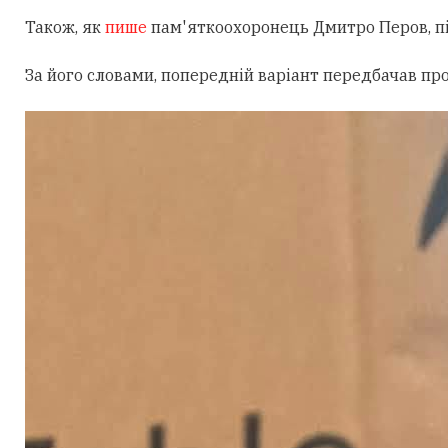
Також, як
пише
пам'яткоохоронець Дмитро Перов, під
За його словами, попередній варіант передбачав пр