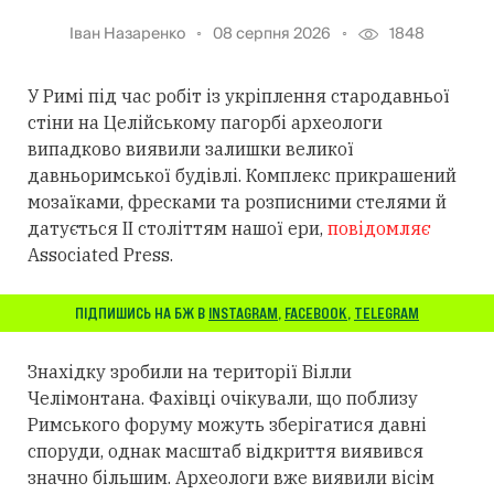
Іван Назаренко
08 серпня 2026
1848
У Римі під час робіт із укріплення стародавньої
стіни на Целійському пагорбі археологи
випадково виявили залишки великої
давньоримської будівлі. Комплекс прикрашений
мозаїками, фресками та розписними стелями й
датується II століттям нашої ери,
повідомляє
Associated Press.
ПІДПИШИСЬ НА БЖ В
INSTAGRAM
,
FACEBOOK
,
TELEGRAM
Знахідку зробили на території Вілли
Челімонтана. Фахівці очікували, що поблизу
Римського форуму можуть зберігатися давні
споруди, однак масштаб відкриття виявився
значно більшим. Археологи вже виявили вісім