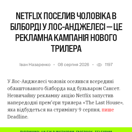
NETFLIX ПОСЕЛИВ ЧОЛОВІКА В
БІЛБОРДІ У ЛОС-АНДЖЕЛЕСІ — ЦЕ
РЕКЛАМНА КАМПАНІЯ НОВОГО
ТРИЛЕРА
Іван Назаренко
08 серпня 2026
1197
У Лос-Анджелесі чоловік оселився всередині
облаштованого білборда над бульваром Сансет.
Незвичайну рекламну акцію Netflix запустив
напередодні прем'єри трилера «The Last House»,
яка відбудеться на стримінгу 9 серпня,
пише
Deadline.