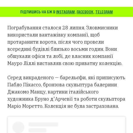
ПІДПИШИСЬ НА БЖ В
INSTAGRAM
,
FACEBOOK
,
TELEGRAM
Пограбування сталося 28 липня. Зловмисники
використали вантажівку компанії, щоб
протаранити ворота, після чого провели
всередині будівлі близько восьми годин. Вони
обшукали офіси та лобі, де власник компанії
Мауро Ліллі виставляв свою приватну колекцію.
Серед викраденого — барельєфи, які приписують
Пабло Пікассо, бронзова скульптура балерини
Джакомо Манцу, картини італійського
художника Бруно д'Арчевії та роботи скульптора
Маріо Моретто. Колекція не була застрахована.