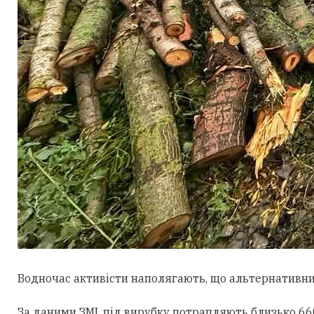
Водночас активісти наполягають, що альтернативни
За даними ЗМІ, під вирубку потрапляють близько 660