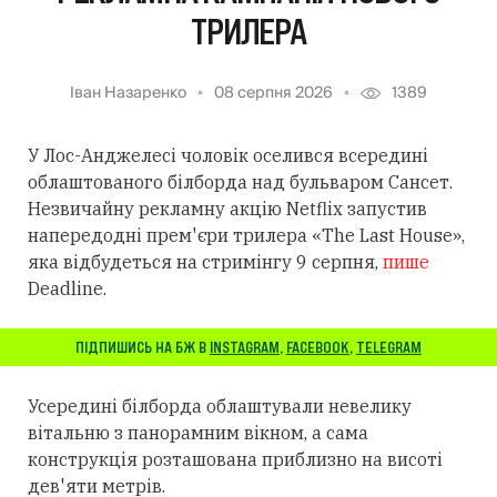
ТРИЛЕРА
Іван Назаренко
08 серпня 2026
1389
У Лос-Анджелесі чоловік оселився всередині
облаштованого білборда над бульваром Сансет.
Незвичайну рекламну акцію Netflix запустив
напередодні прем'єри трилера «The Last House»,
яка відбудеться на стримінгу 9 серпня,
пише
Deadline.
ПІДПИШИСЬ НА БЖ В
INSTAGRAM
,
FACEBOOK
,
TELEGRAM
Усередині білборда облаштували невелику
вітальню з панорамним вікном, а сама
конструкція розташована приблизно на висоті
дев'яти метрів.