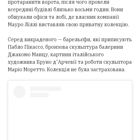
протаранити ворота, після чого провели
всередині будівлі близько восьми годин. Вони
обшукали офіси та лобі, де власник компанії
Мауро Ліллі виставляв свою приватну колекцію.
Серед викраденого — барельєфи, які приписують
Пабло Пікассо, бронзова скульптура балерини
Джакомо Манцу, картини італійського
художника Бруно д'Арчевії та роботи скульптора
Маріо Моретто. Колекція не була застрахована.