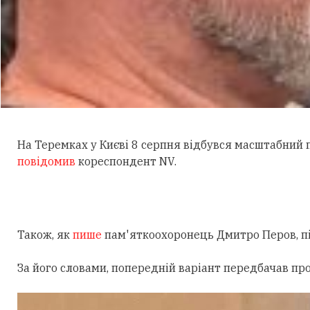
На Теремках у Києві 8 серпня відбувся масштабний
повідомив
кореспондент NV.
Також, як
пише
пам'яткоохоронець Дмитро Перов, під
За його словами, попередній варіант передбачав пр