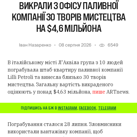
ВИКРАЛИ З ОФІСУ ПАЛИВНОЇ
КОМПАНІЇ 30 ТВОРІВ МИСТЕЦТВА
НА $4,6 МІЛЬЙОНА
Іван Назаренко
08 серпня 2026
6549
В італійському місті Л'Аквіла група з 10 людей
пограбувала штаб-квартиру паливної компанії
Lilli Petroli та винесла близько 30 творів
мистецтва. Загальну вартість викраденого
оцінюють у понад $4,63 мільйона,
пише
ARTnews.
ПІДПИШИСЬ НА БЖ В
INSTAGRAM
,
FACEBOOK
,
TELEGRAM
Пограбування сталося 28 липня. Зловмисники
використали вантажівку компанії, щоб