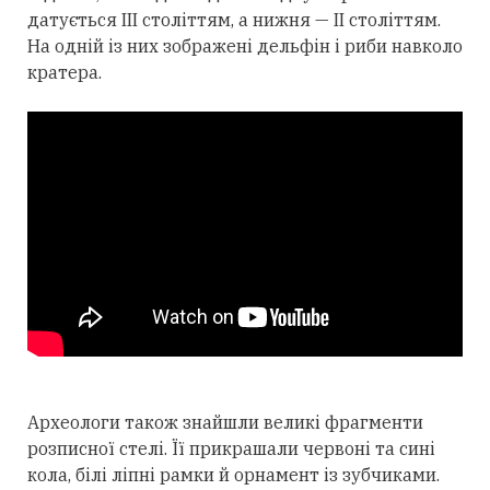
датується III століттям, а нижня — II століттям.
На одній із них зображені дельфін і риби навколо
кратера.
Археологи також знайшли великі фрагменти
розписної стелі. Її прикрашали червоні та сині
кола, білі ліпні рамки й орнамент із зубчиками.