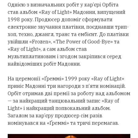
Однією з визначальних робіт у кар’єрі Орбіта
став альбом «Ray of Light» Мадонни, випущений
1998 року. Продюсер допоміг сформувати
електронне звучання платівки, поєднавши трип-
хоп, техно, джангл, транс та ембієнт. До платівки
увійшли «Frozen», «The Power of Good-Bye» та
«Ray of Light», а сам альбом став
мультиплатиновим і згодом закріпився
серед
найвідоміших робіт Мадонни.
На церемонії «Ґреммі» 1999 року «Ray of Light»
приніс Мадонні
три
нагороди з п’яти номінацій.
Орбіт
отримав
дві премії за роботу над альбомом
— за найкращий танцювальний запис «Ray of
Light» і найкращий попвокальний альбом.
Загалом за кар’єру продюсер сім разів
номінувався на «Ґреммі» та тричі перемагав.