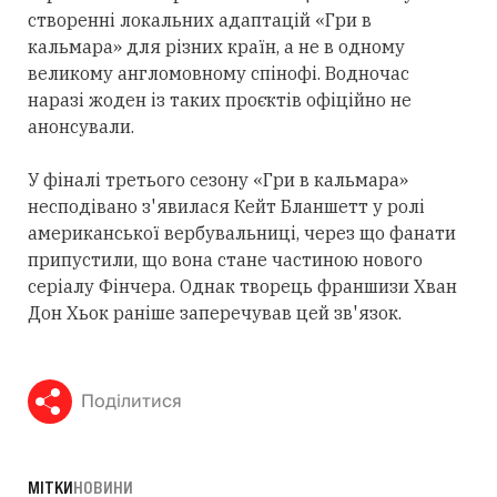
створенні локальних адаптацій «Гри в
кальмара» для різних країн, а не в одному
великому англомовному спінофі. Водночас
наразі жоден із таких проєктів офіційно не
анонсували.
У фіналі третього сезону «Гри в кальмара»
несподівано з'явилася Кейт Бланшетт у ролі
американської вербувальниці, через що фанати
припустили, що вона стане частиною нового
серіалу Фінчера. Однак творець франшизи Хван
Дон Хьок раніше заперечував цей зв'язок.
Поділитися
МІТКИ
НОВИНИ