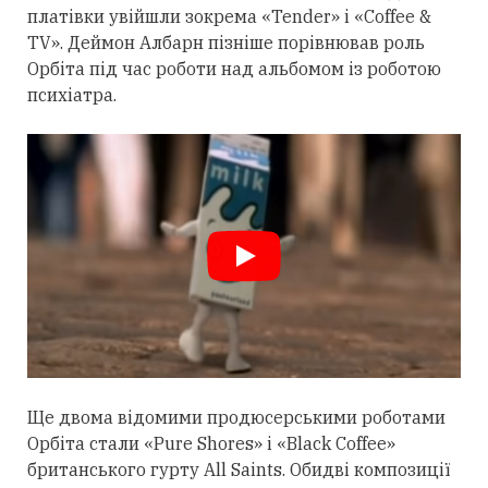
платівки увійшли зокрема «Tender» і «Coffee &
TV». Деймон Албарн пізніше порівнював роль
Орбіта під час роботи над альбомом із роботою
психіатра.
Ще двома відомими продюсерськими роботами
Орбіта
стали
«Pure Shores» і «Black Coffee»
британського гурту All Saints. Обидві композиції