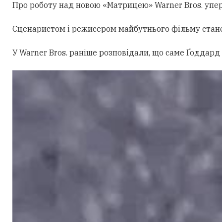
Про роботу над новою «Матрицею» Warner Bros. уперш
Сценаристом і режисером майбутнього фільму стан
У Warner Bros. раніше розповідали, що саме Ґоддард