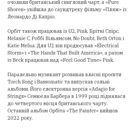
очолили британський сингловий чарт, а «Pure
Shores» увійшла до саундтреку фільму «Пляж» із
Леонардо Ді Капріо.
Орбіт також працював із U2, Pink, Брітні Спірс,
Melanie C, Роббі Вільямсом, No Doubt, Beth Orton і
Katie Melua. Для U2 він продюсував «Electrical
Storm» і «The Hands That Built America», а разом
із Beck працював над «Feel Good Time» Pink.
Паралельно музикант розвивав власні проєкти
Torch Song і Bassomatic та випускав сольні
альбоми. Його електронна версія «Adagio for
Strings» Семюела Барбера в 1999 році піднялася
до четвертого місця британського чарту.
Останній альбом Орбіта «The Painter» вийшов
2022 року.