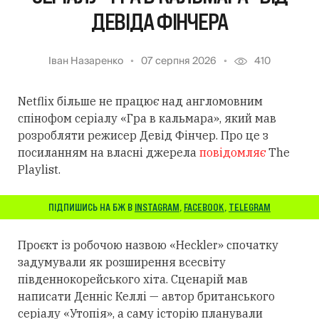
ДЕВІДА ФІНЧЕРА
Іван Назаренко
07 серпня 2026
410
Netflix більше не працює над англомовним
спінофом серіалу «Гра в кальмара», який мав
розробляти режисер Девід Фінчер. Про це з
посиланням на власні джерела
повідомляє
The
Playlist.
ПІДПИШИСЬ НА БЖ В
INSTAGRAM
,
FACEBOOK
,
TELEGRAM
Проєкт із робочою назвою «Heckler» спочатку
задумували як розширення всесвіту
південнокорейського хіта. Сценарій мав
написати Денніс Келлі — автор британського
серіалу «Утопія», а саму історію планували