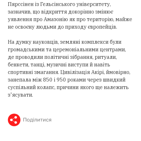
Пярссінен із Гельсінського університету,
зазначив, що відкриття докорінно змінює
уявлення про Амазонію як про територію, майже
не освоєну людьми до приходу європейців.
На думку науковців, земляні комплекси були
громадськими та церемоніальними центрами,
де проводили політичні зібрання, ритуали,
бенкети, танці, музичні виступи й навіть
спортивні змагання. Цивілізація Акірі, ймовірно,
занепала між 850 і 950 роками через швидкий
суспільний колапс, причини якого ще належить
з'ясувати.
Поділитися