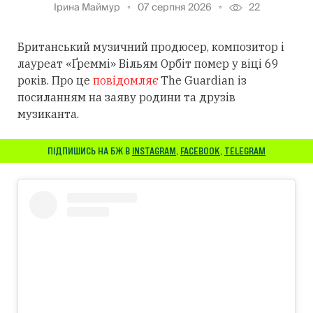
Ірина Маймур
07 серпня 2026
22
Британський музичний продюсер, композитор і
лауреат «Ґреммі» Вільям Орбіт помер у віці 69
років. Про це
повідомляє
The Guardian із
посиланням
на заяву родини та друзів
музиканта.
ПІДПИШИСЬ НА БЖ В
INSTAGRAM
,
FACEBOOK
,
TELEGRAM