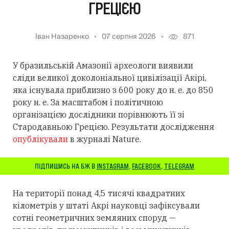
ГРЕЦІЄЮ
Іван Назаренко
07 серпня 2026
871
У бразильській Амазонії археологи виявили
сліди великої доколоніальної цивілізації Акірі,
яка існувала приблизно з 600 року до н. е. до 850
року н. е. За масштабом і політичною
організацією дослідники порівнюють її зі
Стародавньою Грецією. Результати дослідження
опублікували
в журналі Nature.
ПІДПИШИСЬ НА БЖ В
INSTAGRAM
,
FACEBOOK
,
TELEGRAM
На території понад 4,5 тисячі квадратних
кілометрів у штаті Акрі науковці зафіксували
сотні геометричних земляних споруд —