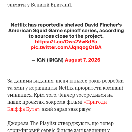
знімати у Великій Британії.
Netflix has reportedly shelved David Fincher's
American Squid Game spinoff series, according
to sources close to the project.
https://t.co/Ows2VwKdYa
pic.twitter.com/JqnqogQtBA
— IGN (@IGN)
August 7, 2026
За даними видання, після кількох років розробки
та змін у керівництві Netflix пріоритети компанії
змінилися. Крім того, Фінчер зосередився на
інших проєктах, зокрема фільмі
«Пригоди
Кліффа Бута»
, який зараз завершує.
Джерела The Playlist стверджують, що тепер
стримінговий сервіс більше зацікавлений у