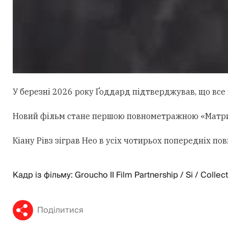
У березні 2026 року Ґоддард підтверджував, що все щ
Новий фільм стане першою повнометражною «Матрице
Кіану Рівз зіграв Нео в усіх чотирьох попередніх 
Кадр із фільму: Groucho II Film Partnership / Si / Collec
Поділитися