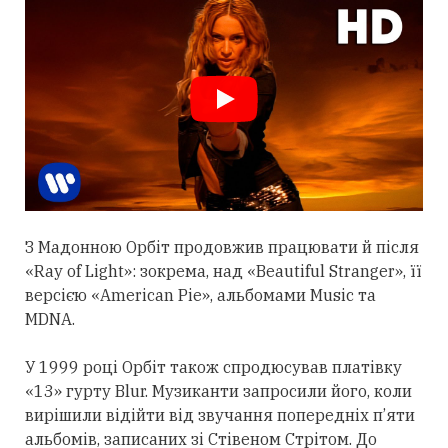
З Мадонною Орбіт
продовжив
працювати й після
«Ray of Light»: зокрема, над «Beautiful Stranger», її
версією «American Pie», альбомами Music та
MDNA.
У 1999 році Орбіт також спродюсував платівку
«13» гурту Blur. Музиканти запросили його, коли
вирішили відійти від звучання попередніх п’яти
альбомів, записаних зі Стівеном Стрітом. До