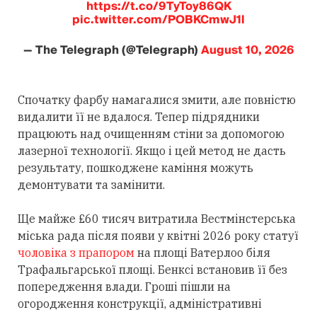
https://t.co/9TyToy86QK
pic.twitter.com/POBKCmwJ1l
— The Telegraph (@Telegraph)
August 10, 2026
Спочатку фарбу намагалися змити, але повністю
видалити її не вдалося. Тепер підрядники
працюють над очищенням стіни за допомогою
лазерної технології. Якщо і цей метод не дасть
результату, пошкоджене каміння можуть
демонтувати та замінити.
Ще майже £60 тисяч витратила Вестмінстерська
міська рада після появи у квітні 2026 року статуї
чоловіка з прапором
на площі Ватерлоо біля
Трафальгарської площі. Бенксі встановив її без
попередження влади. Гроші пішли на
огородження конструкції, адміністративні