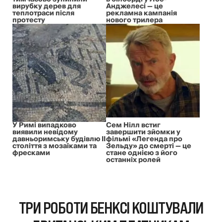
вирубку дерев для
Анджелесі — це
теплотраси після
рекламна кампанія
протесту
нового трилера
У Римі випадково
Сем Нілл встиг
виявили невідому
завершити зйомки у
давньоримську будівлю II
фільмі «Легенда про
століття з мозаїками та
Зельду» до смерті — це
фресками
стане однією з його
останніх ролей
ТРИ РОБОТИ БЕНКСІ КОШТУВАЛИ