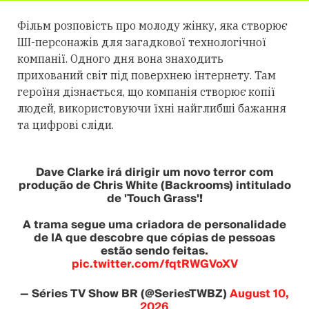
Фільм розповість про молоду жінку, яка створює
ШІ-персонажів для загадкової технологічної
компанії. Одного дня вона знаходить
прихований світ під поверхнею інтернету. Там
героїня дізнається, що компанія створює копії
людей, використовуючи їхні найглибші бажання
та цифрові сліди.
Dave Clarke irá dirigir um novo terror com
produção de Chris White (Backrooms) intitulado
de 'Touch Grass'!
A trama segue uma criadora de personalidade
de IA que descobre que cópias de pessoas
estão sendo feitas.
pic.twitter.com/fqtRWGVoXV
— Séries TV Show BR (@SeriesTWBZ)
August 10,
2026