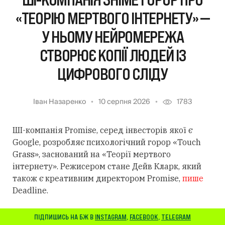
«ТЕОРІЮ МЕРТВОГО ІНТЕРНЕТУ» —
У НЬОМУ НЕЙРОМЕРЕЖА
СТВОРЮЄ КОПІЇ ЛЮДЕЙ ІЗ
ЦИФРОВОГО СЛІДУ
Іван Назаренко
10 серпня 2026
1783
ШІ-компанія Promise, серед інвесторів якої є
Google, розробляє психологічний горор «Touch
Grass», заснований на «Теорії мертвого
інтернету». Режисером стане Дейв Кларк, який
також є креативним директором Promise,
пише
Deadline.
ПІДПИШИСЬ НА БЖ В
INSTAGRAM
,
FACEBOOK
,
TELEGRAM