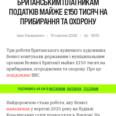
БРИТАНСЬКИМ ПЛАТНИКАМ
ПОДАТКІВ МАЙЖЕ £150 ТИСЯЧ НА
ПРИБИРАННЯ ТА ОХОРОНУ
Іван Назаренко
10 серпня 2026
1600
Три роботи британського вуличного художника
Бенксі коштували державним і муніципальним
органам Великої Британії майже £150 тисяч на
прибирання, огородження та охорону. Про це
повідомляє
BBC.
ПІДПИШИСЬ НА БЖ В
INSTAGRAM
,
FACEBOOK
,
TELEGRAM
Найдорожчою стала робота, яку Бенксі
намалював
у вересні 2025 року на будівлі
Королівських судів правосуддя в Лондоні. На