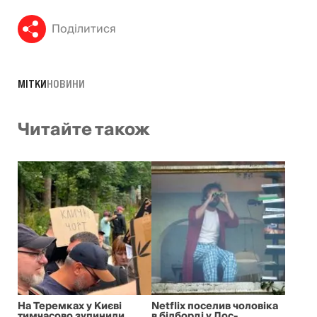
Поділитися
МІТКИ
НОВИНИ
Читайте також
На Теремках у Києві
Netflix поселив чоловіка
тимчасово зупинили
в білборді у Лос-