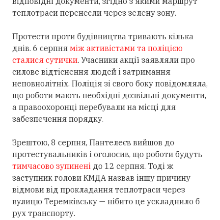
відповідні документи, згідно з якими маршрут
теплотраси перенесли через зелену зону.
Протести проти будівництва тривають кілька
днів. 6 серпня
між активістами та поліцією
сталися сутички
. Учасники акції заявляли про
силове відтіснення людей і затримання
неповнолітніх. Поліція зі свого боку повідомляла,
що роботи мають необхідні дозвільні документи,
а правоохоронці перебували на місці для
забезпечення порядку.
Зрештою, 8 серпня, Пантелеєв вийшов до
протестувальників і оголосив, що роботи будуть
тимчасово зупинені
до 12 серпня. Тоді ж
заступник голови КМДА назвав іншу причину
відмови від прокладання теплотраси через
вулицю Теремківську — нібито це ускладнило б
рух транспорту.