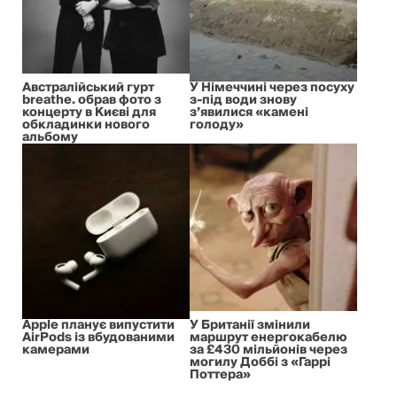
Австралійський гурт
У Німеччині через посуху
breathe. обрав фото з
з-під води знову
концерту в Києві для
з’явилися «камені
обкладинки нового
голоду»
альбому
Apple планує випустити
У Британії змінили
AirPods із вбудованими
маршрут енергокабелю
камерами
за £430 мільйонів через
могилу Доббі з «Гаррі
Поттера»