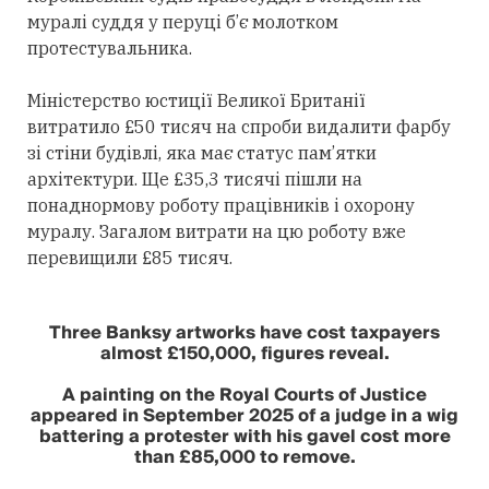
муралі суддя у перуці б’є молотком
протестувальника.
Міністерство юстиції Великої Британії
витратило £50 тисяч на спроби видалити фарбу
зі стіни будівлі, яка має статус пам’ятки
архітектури. Ще £35,3 тисячі пішли на
понаднормову роботу працівників і охорону
муралу. Загалом витрати на цю роботу вже
перевищили £85 тисяч.
Three Banksy artworks have cost taxpayers
almost £150,000, figures reveal.
A painting on the Royal Courts of Justice
appeared in September 2025 of a judge in a wig
battering a protester with his gavel cost more
than £85,000 to remove.