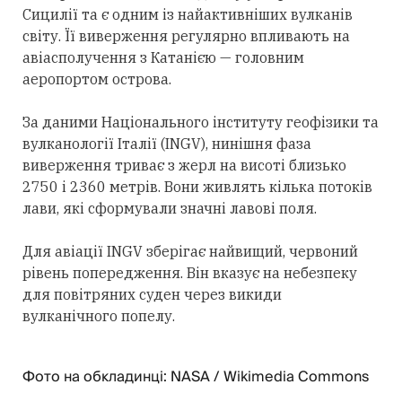
Сицилії та є одним із найактивніших вулканів
світу. Її виверження регулярно впливають на
авіасполучення з Катанією — головним
аеропортом острова.
За даними Національного інституту геофізики та
вулканології Італії (INGV), нинішня фаза
виверження триває з жерл на висоті близько
2750 і 2360 метрів. Вони живлять кілька потоків
лави, які сформували значні лавові поля.
Для авіації INGV зберігає найвищий, червоний
рівень попередження. Він вказує на небезпеку
для повітряних суден через викиди
вулканічного попелу.
Фото на обкладинці: NASA / Wikimedia Commons