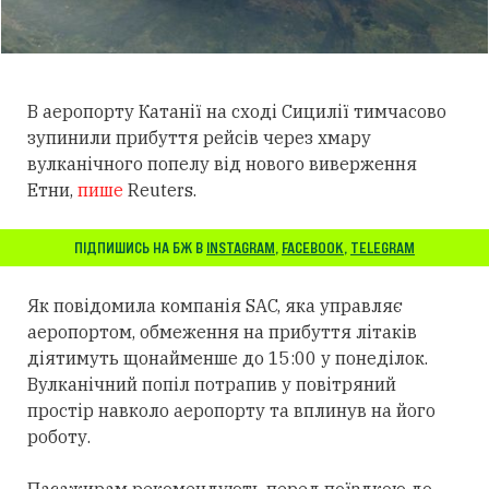
В аеропорту Катанії на сході Сицилії тимчасово
зупинили прибуття рейсів через хмару
вулканічного попелу від нового виверження
Етни,
пише
Reuters.
ПІДПИШИСЬ НА БЖ В
INSTAGRAM
,
FACEBOOK
,
TELEGRAM
Як повідомила компанія SAC, яка управляє
аеропортом, обмеження на прибуття літаків
діятимуть щонайменше до 15:00 у понеділок.
Вулканічний попіл потрапив у повітряний
простір навколо аеропорту та вплинув на його
роботу.
Пасажирам рекомендують перед поїздкою до