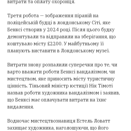
витрати та оплату охоронця.
Третя робота — зображення піраній на
поліцейській будці в лондонському Сіті, яке
Бенксі створив у 2024 році. Після цього будку
демонтували та відправили на зберігання, що
коштувало місту £2200. У майбутньому її
планують виставити в Лондонському музеї.
Витрати знову розпалили суперечки про те, чи
варто вважати роботи Бенксі вандалізмом, чи
мистецтвом, яке приносить місту туристичну
цінність. Тіньовий міністр юстиції Нік Тімоті
назвав роботи художника вандалізмом і заявив,
що Бенксі має оплачувати витрати на їхнє
видалення.
Водночас мистецтвознавиця Естель Ловатт
захищає художника, наголошуючи, що його