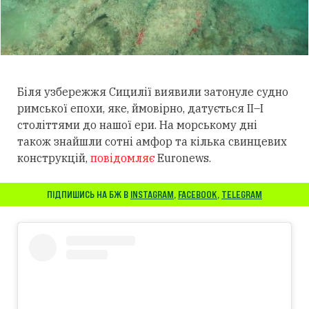
Біля узбережжя Сицилії виявили затонуле судно
римської епохи, яке, ймовірно, датується II–I
століттями до нашої ери. На морському дні
також знайшли сотні амфор та кілька свинцевих
конструкцій,
повідомляє
Euronews.
ПІДПИШИСЬ НА БЖ В
INSTAGRAM
,
FACEBOOK
,
TELEGRAM