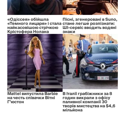
«Одіссея» обійшла
Пісні, згенеровані в Suno,
«Темного лицаря» і стала
стане легше розпізнати:
найкасовішою стрічкою
ШІ-сервіс вводить водяні
Крістофера Нолана
знаки
Mattel випустила Barbie
В Італії грабіжники за 8
на честь співачки Вітні
годин викрали з офісу
Г’юстон
паливної компанії 30
творів мистецтва на $4,6
мільйона