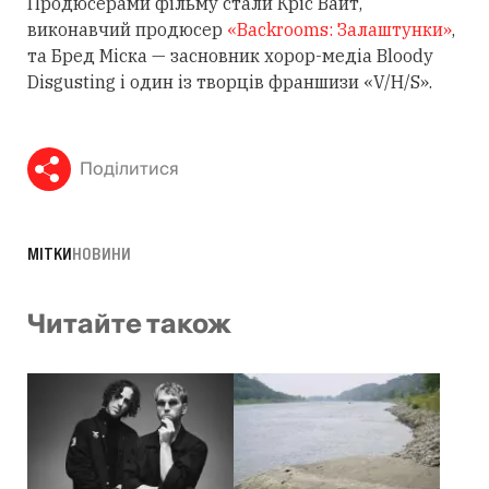
Продюсерами фільму стали Кріс Вайт,
виконавчий продюсер
«Backrooms: Залаштунки»
,
та Бред Міска — засновник хорор-медіа Bloody
Disgusting і один із творців франшизи «V/H/S».
Поділитися
МІТКИ
НОВИНИ
Читайте також