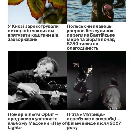
У Києві зареєстрували
Польський плавець
петицію із закликом
уперше без зупинок
врятувати каштани від
переплив Балтійське
захворювань
море та зібрав понад
$250 тисяч на
благодійність
Помер Вільям Орбіт —
П’ята «Матриця»
продюсер культового
перебуває в розробці —
альбому Мадонни «Ray of
фільм вийде після 2027
Light»
року