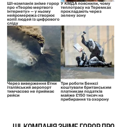
ШІ-компанія зніме горор
У КМДА пояснили, чому
про «Теорію мертвого
теплотрасу на Теремках
інтернету» — у ньому
прокладають через
нейромережа створює
зелену зону
копії людей із цифрового
сліду
Через виверження Етни
Три роботи Бенксі
італійський аеропорт
коштували британським
тимчасово не приймає
платникам податків
рейси
майже £150 тисяч на
прибирання та охорону
ШІ-КОМПАНІЯ ЗНІМЕ ГОРОР ПРО