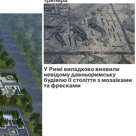
трилера
У Римі випадково виявили
невідому давньоримську
будівлю II століття з мозаїками
та фресками