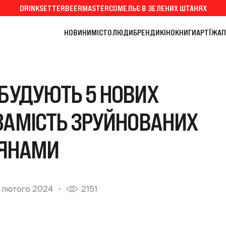
DRINKSETTER
BEERMASTER
СОМЕЛЬЄ В ЗЕЛЕНИХ ШТАНЯХ
НОВИНИ
МІСТО
ЛЮДИ
БРЕНДИ
КІНО
КНИГИ
АРТ
ЇЖА
П
ОБУДУЮТЬ 5 НОВИХ
ЗАМІСТЬ ЗРУЙНОВАНИХ
ІЯНАМИ
7 лютого 2024
2151