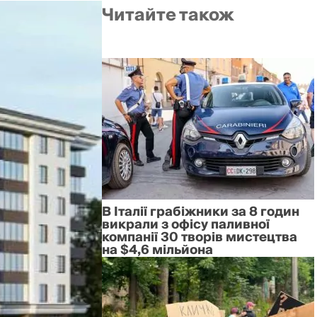
Читайте також
В Італії грабіжники за 8 годин
викрали з офісу паливної
компанії 30 творів мистецтва
на $4,6 мільйона