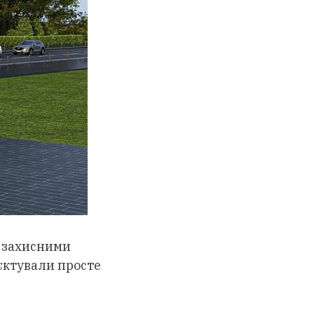
з захисними
єктували просте