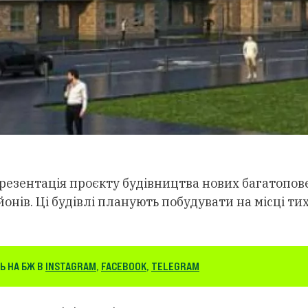
 презентація проєкту будівництва нових багатопо
нів. Ці будівлі планують побудувати на місці тих
Ь НА БЖ В
INSTAGRAM
,
FACEBOOK
,
TELEGRAM