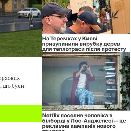
На Теремках у Києві
призупинили вирубку дерев
для теплотраси після протесту
верхових
, що були
Netflix поселив чоловіка в
білборді у Лос-Анджелесі — це
рекламна кампанія нового