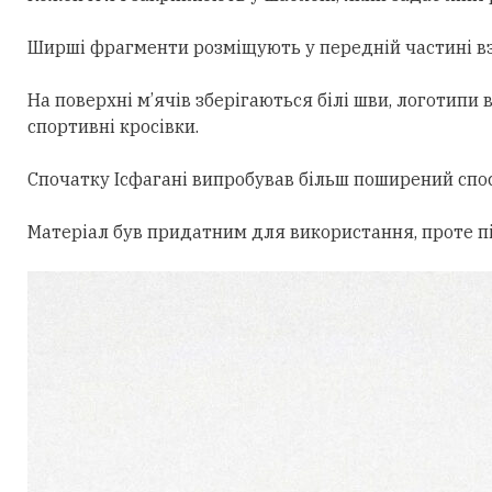
Ширші фрагменти розміщують у передній частині взут
На поверхні м’ячів зберігаються білі шви, логотип
спортивні кросівки.
Спочатку Ісфагані випробував більш поширений спос
Матеріал був придатним для використання, проте пі