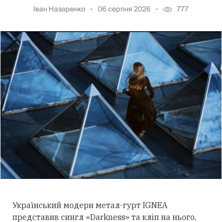
Іван Назаренко
06 серпня 2026
777
Український модерн метал-гурт IGNEA
представив сингл «Darkness» та кліп на нього,