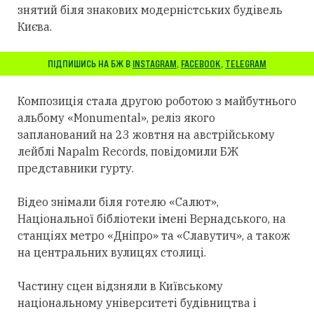
знятий біля знакових модерністських будівель
Києва.
ПІДПИШИСЬ НА БЖ В
INSTAGRAM
,
FACEBOOK
,
TELEGRAM
Композиція стала другою роботою з майбутнього
альбому «Monumental», реліз якого
запланований на 23 жовтня на австрійському
лейблі Napalm Records, повідомили БЖ
представники гурту.
Відео знімали біля готелю «Салют»,
Національної бібліотеки імені Вернадського, на
станціях метро «Дніпро» та «Славутич», а також
на центральних вулицях столиці.
Частину сцен відзняли в Київському
національному університеті будівництва і