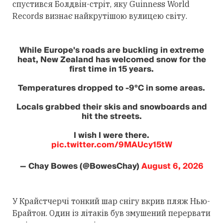
спустився Болдвін-стріт, яку Guinness World
Records визнає найкрутішою вулицею світу.
While Europe's roads are buckling in extreme
heat, New Zealand has welcomed snow for the
first time in 15 years.
Temperatures dropped to -9°C in some areas.
Locals grabbed their skis and snowboards and
hit the streets.
I wish I were there.
pic.twitter.com/9MAUcy15tW
— Chay Bowes (@BowesChay)
August 6, 2026
У Крайстчерчі тонкий шар снігу вкрив пляж Нью-
Брайтон. Один із літаків був змушений перервати