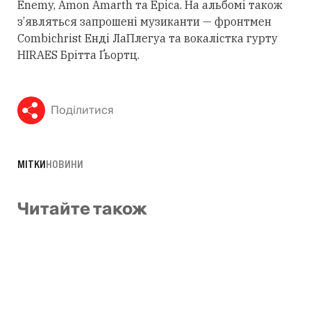
Enemy, Amon Amarth та Epica. На альбомі також
з’являться запрошені музиканти — фронтмен
Combichrist Енді ЛаПлегуа та вокалістка гурту
HIRAES Брітта Ґьортц.
Поділитися
МІТКИ
НОВИНИ
Читайте також