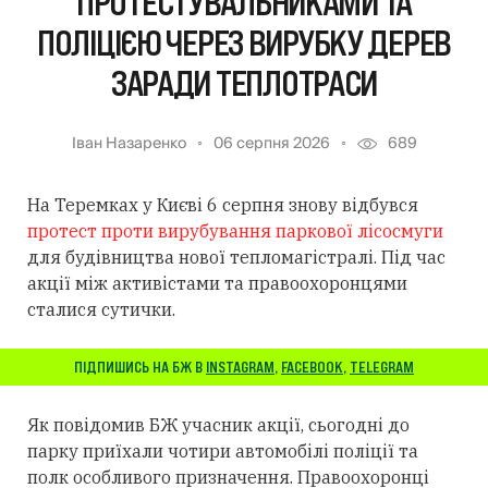
ПРОТЕСТУВАЛЬНИКАМИ ТА
ПОЛІЦІЄЮ ЧЕРЕЗ ВИРУБКУ ДЕРЕВ
ЗАРАДИ ТЕПЛОТРАСИ
Іван Назаренко
06 серпня 2026
689
На Теремках у Києві 6 серпня знову відбувся
протест проти вирубування паркової лісосмуги
для будівництва нової тепломагістралі. Під час
акції між активістами та правоохоронцями
сталися сутички.
ПІДПИШИСЬ НА БЖ В
INSTAGRAM
,
FACEBOOK
,
TELEGRAM
Як повідомив БЖ учасник акції, сьогодні до
парку приїхали чотири автомобілі поліції та
полк особливого призначення. Правоохоронці