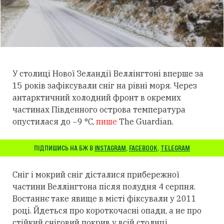
У столиці Нової Зеландії Веллінгтоні вперше за
15 років зафіксували сніг на рівні моря. Через
антарктичний холодний фронт в окремих
частинах Південного острова температура
опустилася до −9 °C,
пише
The Guardian.
ПІДПИШИСЬ НА БЖ В
INSTAGRAM
,
FACEBOOK
,
TELEGRAM
Сніг і мокрий сніг дісталися прибережної
частини Веллінгтона після полудня 4 серпня.
Востаннє таке явище в місті фіксували у 2011
році. Йдеться про короткочасні опади, а не про
стійкий сніговий покрив у всій столиці.