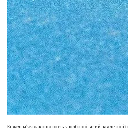
Кожен м’яч закріплюють у шаблоні, який задає лінії 