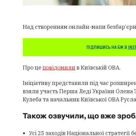
Над створенням онлайн-мапи безбар’єрно
ПІДПИШИСЬ НА БЖ В
INS
Про це
повідомили
в Київській ОВА.
Ініціативу представили під час розширен
взяли участь Перша Леді України Олена З
Кулеба та начальник Київської ОВА Русл
Також озвучили, що вже зроб
Усі 25 заходів Національної стратегії 