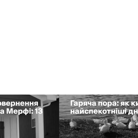
повернення
Гаряча пора: як 
а Мерфі: 13
найспекотніші дні