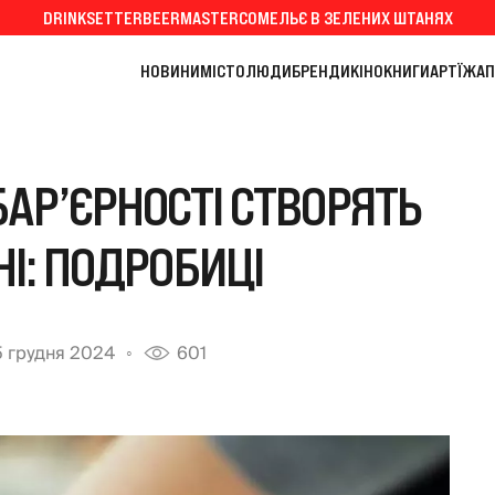
DRINKSETTER
BEERMASTER
СОМЕЛЬЄ В ЗЕЛЕНИХ ШТАНЯХ
НОВИНИ
МІСТО
ЛЮДИ
БРЕНДИ
КІНО
КНИГИ
АРТ
ЇЖА
П
АР’ЄРНОСТІ СТВОРЯТЬ
І: ПОДРОБИЦІ
 грудня 2024
601