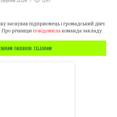
 серпня 2026
1251
 яку заснував підприємець і громадський діяч
. Про річницю
повідомила
команда закладу.
TAGRAM
,
FACEBOOK
,
TELEGRAM