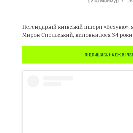
Ірина Маймур
06
Легендарній київській піцерії «Везувіо»,
Мирон Спольський, виповнилося 34 роки
ПІДПИШИСЬ НА БЖ В
INS