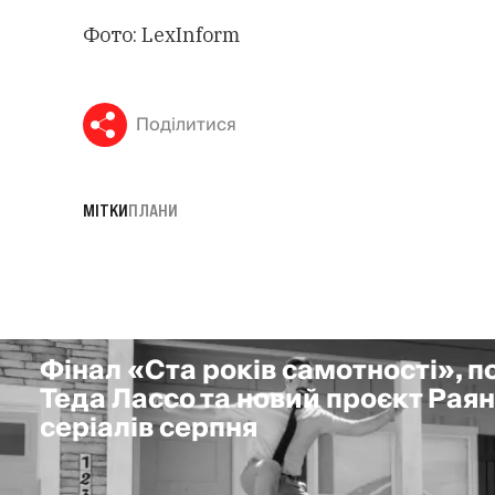
Фото: LexInform
Поділитися
МІТКИ
ПЛАНИ
Фінал «Ста років самотності», 
Теда Лассо та новий проєкт Раян
серіалів серпня