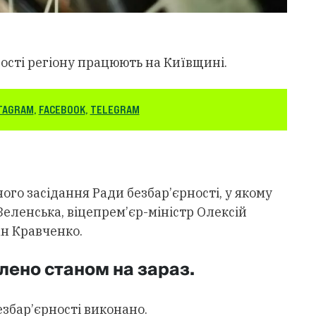
сті регіону працюють на Київщині.
TAGRAM
,
FACEBOOK
,
TELEGRAM
ого засідання Ради безбар’єрності, у якому
еленська, віцепрем’єр-міністр Олексій
ан Кравченко.
лено станом на зараз.
безбар’єрності виконано.