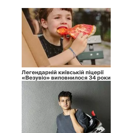
Легендарній київській піцерії
«Везувіо» виповнилося 34 роки