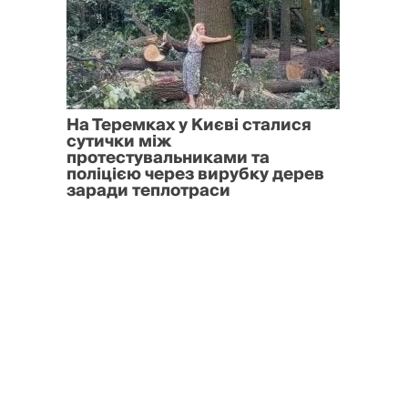
На Теремках у Києві сталися
сутички між
протестувальниками та
поліцією через вирубку дерев
заради теплотраси