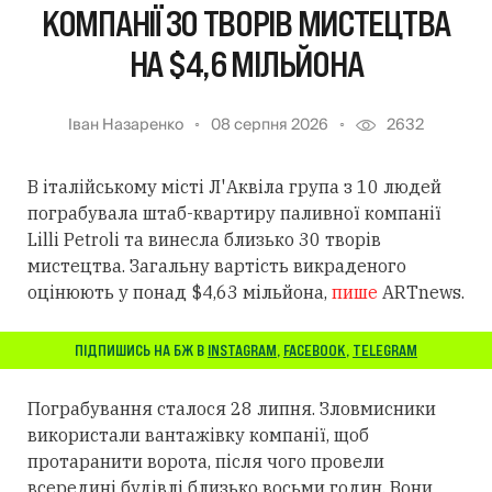
КОМПАНІЇ 30 ТВОРІВ МИСТЕЦТВА
НА $4,6 МІЛЬЙОНА
Іван Назаренко
08 серпня 2026
2632
В італійському місті Л'Аквіла група з 10 людей
пограбувала штаб-квартиру паливної компанії
Lilli Petroli та винесла близько 30 творів
мистецтва. Загальну вартість викраденого
оцінюють у понад $4,63 мільйона,
пише
ARTnews.
ПІДПИШИСЬ НА БЖ В
INSTAGRAM
,
FACEBOOK
,
TELEGRAM
Пограбування сталося 28 липня. Зловмисники
використали вантажівку компанії, щоб
протаранити ворота, після чого провели
всередині будівлі близько восьми годин. Вони