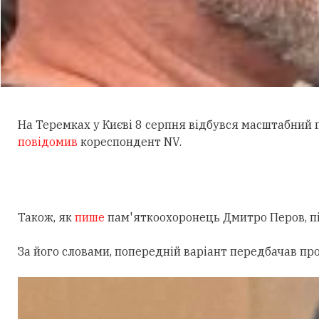
На Теремках у Києві 8 серпня відбувся масштабний
повідомив
кореспондент NV.
Також, як
пише
пам'яткоохоронець Дмитро Перов, під
За його словами, попередній варіант передбачав пр