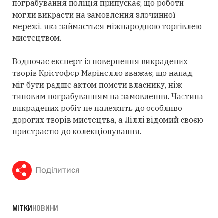
пограбування поліція припускає, що роботи
могли викрасти на замовлення злочинної
мережі, яка займається міжнародною торгівлею
мистецтвом.
Водночас експерт із повернення викрадених
творів Крістофер Марінелло вважає, що напад
міг бути радше актом помсти власнику, ніж
типовим пограбуванням на замовлення. Частина
викрадених робіт не належить до особливо
дорогих творів мистецтва, а Ліллі відомий своєю
пристрастю до колекціонування.
Поділитися
МІТКИ
НОВИНИ