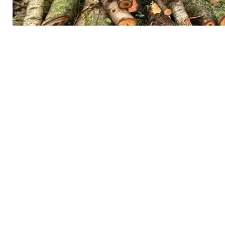
Водночас активісти наполягають, що альтернативни
За даними ЗМІ, під вирубку потрапляють близько 660