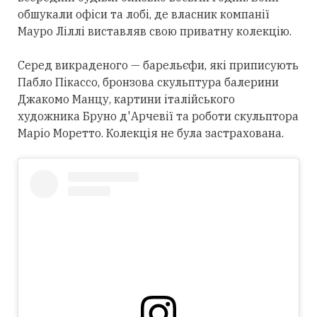
обшукали офіси та лобі, де власник компанії
Мауро Ліллі виставляв свою приватну колекцію.
Серед викраденого — барельєфи, які приписують
Пабло Пікассо, бронзова скульптура балерини
Джакомо Манцу, картини італійського
художника Бруно д'Арчевії та роботи скульптора
Маріо Моретто. Колекція не була застрахована.