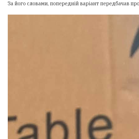
За його словами, попередній варіант передбачав пр