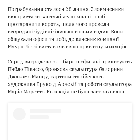
Пограбування сталося 28 липня. Зловмисники
використали вантажівку компанії, щоб
протаранити ворота, після чого провели
всередині будівлі близько восьми годин. Вони
обшукали офіси та лобі, де власник компанії
Мауро Ліллі виставляв свою приватну колекцію.
Серед викраденого — барельєфи, які приписують
Пабло Пікассо, бронзова скульптура балерини
Джакомо Манцу, картини італійського
художника Бруно д'Арчевії та роботи скульптора
Маріо Моретто. Колекція не була застрахована.