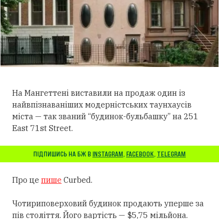
На Мангеттені виставили на продаж один із
найвпізнаваніших модерністських таунхаусів
міста — так званий “будинок-бульбашку” на 251
East 71st Street.
ПІДПИШИСЬ НА БЖ В
INSTAGRAM
,
FACEBOOK
,
TELEGRAM
Про це
пише
Curbed.
Чотириповерховий будинок продають уперше за
пів століття. Його вартість — $5,75 мільйона.