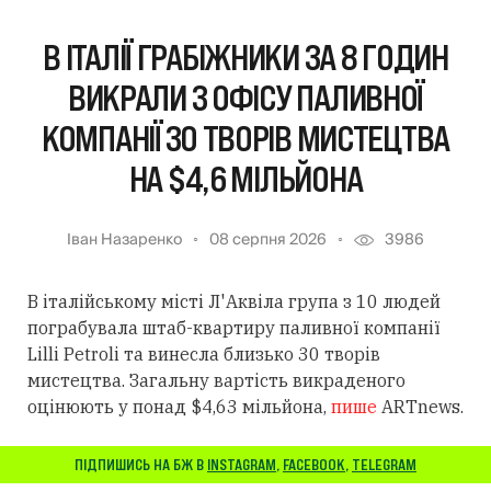
В ІТАЛІЇ ГРАБІЖНИКИ ЗА 8 ГОДИН
ВИКРАЛИ З ОФІСУ ПАЛИВНОЇ
КОМПАНІЇ 30 ТВОРІВ МИСТЕЦТВА
НА $4,6 МІЛЬЙОНА
Іван Назаренко
08 серпня 2026
3986
В італійському місті Л'Аквіла група з 10 людей
пограбувала штаб-квартиру паливної компанії
Lilli Petroli та винесла близько 30 творів
мистецтва. Загальну вартість викраденого
оцінюють у понад $4,63 мільйона,
пише
ARTnews.
ПІДПИШИСЬ НА БЖ В
INSTAGRAM
,
FACEBOOK
,
TELEGRAM