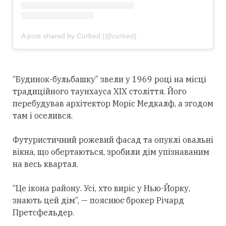
A post shared by Curbed (@curbed)
“Будинок-бульбашку” звели у 1969 році на місці
традиційного таунхауса XIX століття. Його
перебудував архітектор Моріс Медкалф, а згодом
там і оселився.
Футуристичний рожевий фасад та опуклі овальні
вікна, що обертаються, зробили дім упізнаваним
на весь квартал.
“Це ікона району. Усі, хто виріс у Нью-Йорку,
знають цей дім”, — пояснює брокер Річард
Претсфельдер.