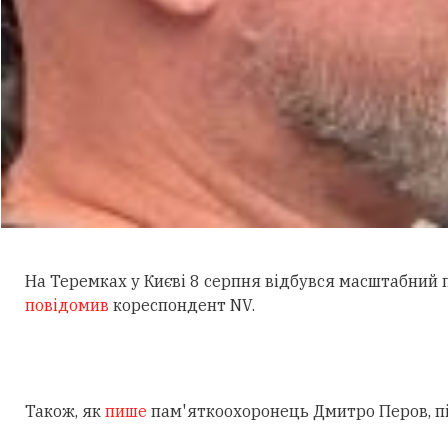
На Теремках у Києві 8 серпня відбувся масштабний
повідомив
кореспондент NV.
Також, як
пише
пам'яткоохоронець Дмитро Перов, під