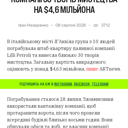
НА $4,6 МІЛЬЙОНА
Іван Назаренко
08 серпня 2026
3712
В італійському місті Л'Аквіла група з 10 людей
пограбувала штаб-квартиру паливної компанії
Lilli Petroli та винесла близько 30 творів
мистецтва. Загальну вартість викраденого
оцінюють у понад $4,63 мільйона,
пише
ARTnews.
ПІДПИШИСЬ НА БЖ В
INSTAGRAM
,
FACEBOOK
,
TELEGRAM
Пограбування сталося 28 липня. Зловмисники
використали вантажівку компанії, щоб
протаранити ворота, після чого провели
всередині будівлі близько восьми годин. Вони
обшукали офіси та лобі, де власник компанії