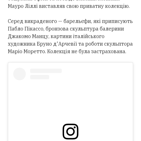
Мауро Ліллі виставляв свою приватну колекцію.
Серед викраденого — барельєфи, які приписують
Пабло Пікассо, бронзова скульптура балерини
Джакомо Манцу, картини італійського
художника Бруно д'Арчевії та роботи скульптора
Маріо Моретто. Колекція не була застрахована.