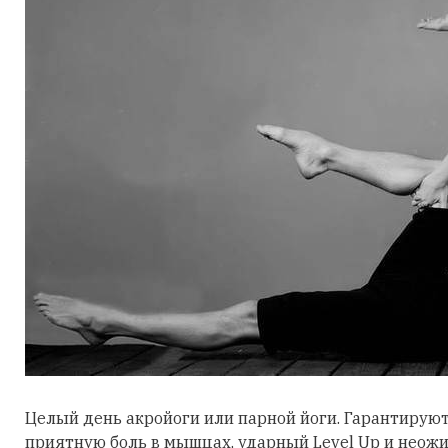
Целый день акройоги или парной йоги. Гарантирую
приятную боль в мышцах, ударный Level Up и неож