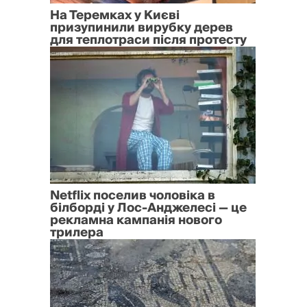
На Теремках у Києві
призупинили вирубку дерев
для теплотраси після протесту
Netflix поселив чоловіка в
білборді у Лос-Анджелесі — це
рекламна кампанія нового
трилера