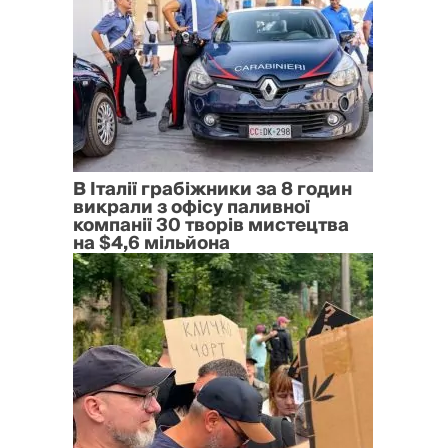
В Італії грабіжники за 8 годин
викрали з офісу паливної
компанії 30 творів мистецтва
на $4,6 мільйона