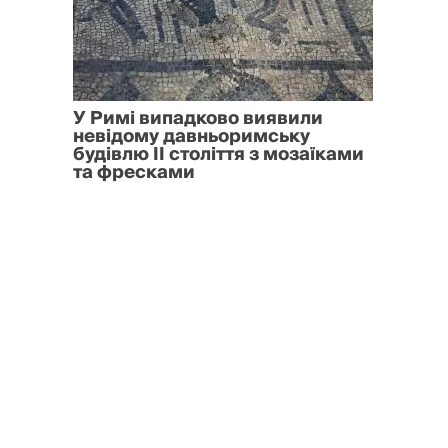
У Римі випадково виявили
невідому давньоримську
будівлю II століття з мозаїками
та фресками