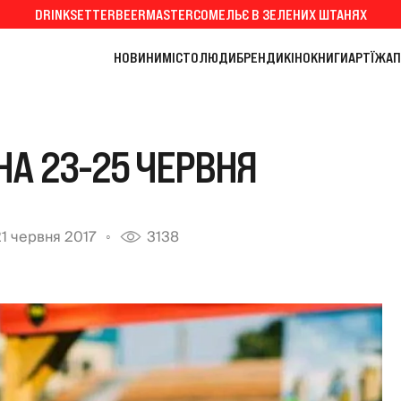
DRINKSETTER
BEERMASTER
СОМЕЛЬЄ В ЗЕЛЕНИХ ШТАНЯХ
НОВИНИ
МІСТО
ЛЮДИ
БРЕНДИ
КІНО
КНИГИ
АРТ
ЇЖА
П
НА 23-25 ЧЕРВНЯ
21 червня 2017
3138