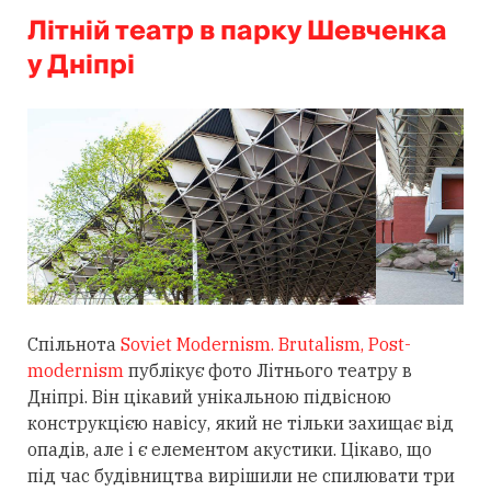
Літній театр в парку Шевченка
у Дніпрі
Спільнота
Soviet Modernism. Brutalism, Post-
modernism
публікує фото Літнього театру в
Дніпрі. Він цікавий унікальною підвісною
конструкцією навісу, який не тільки захищає від
опадів, але і є елементом акустики. Цікаво, що
під час будівництва вирішили не спилювати три