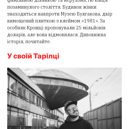
фамільною ділянкою та нерухомістю кінця
позаминулого століття. Будинок жінки
знаходиться навпроти Музею Булгакова, двір
вимощений плиткою з клеймом «1981». За
особняк Крошці пропонували 25 мільйонів
доларів, але вона відмовилася. Дивовижна
історія, почитайте.
У своїй Тарілці