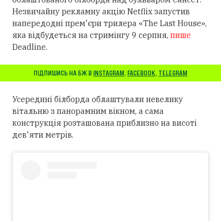
Незвичайну рекламну акцію Netflix запустив
напередодні прем'єри трилера «The Last House»,
яка відбудеться на стримінгу 9 серпня,
пише
Deadline.
ПІДПИШИСЬ НА БЖ В
INSTAGRAM
,
FACEBOOK
,
TELEGRAM
Усередині білборда облаштували невелику
вітальню з панорамним вікном, а сама
конструкція розташована приблизно на висоті
дев'яти метрів.