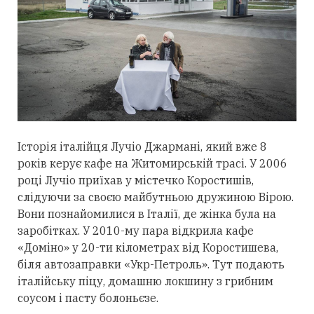
Історія італійця Лучіо Джармані, який вже 8
років керує кафе на Житомирській трасі. У 2006
році Лучіо приїхав у містечко Коростишів,
слідуючи за своєю майбутньою дружиною Вірою.
Вони познайомилися в Італії, де жінка була на
заробітках. У 2010-му пара відкрила кафе
«Доміно» у 20-ти кілометрах від Коростишева,
біля автозаправки «Укр-Петроль». Тут подають
італійську піцу, домашню локшину з грибним
соусом і пасту болоньєзе.