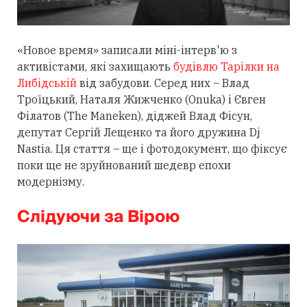
«Новое время» записали міні-інтерв'ю з
активістами, які захищають
будівлю Тарілки на
Либідській
від забудови. Серед них – Влад
Троїцький, Наталя Жижченко (Onuka) і Євген
Філатов (The Maneken), діджей Влад Фісун,
депутат Сергій Лещенко та його дружина Dj
Nastia. Ця стаття – ще і фотодокумент, що фіксує
поки ще не зруйнований шедевр епохи
модернізму.
Слідуючи за Вірою