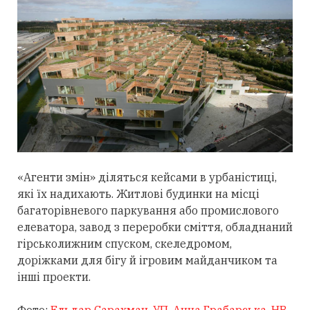
«Агенти змін» діляться кейсами в урбаністиці,
які їх надихають. Житлові будинки на місці
багаторівневого паркування або промислового
елеватора, завод з переробки сміття, обладнаний
гірськолижним спуском, скеледромом,
доріжками для бігу й ігровим майданчиком та
інші проекти.
Фото:
Ельдар Сарахман, УП
,
Анна Грабарська, НВ
,