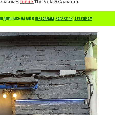
ензива»,
пише
The Village.Україна.
ПІДПИШИСЬ НА БЖ В
INSTAGRAM
,
FACEBOOK
,
TELEGRAM