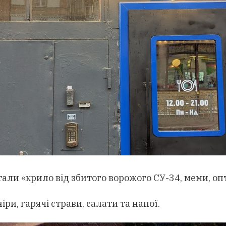
али «крило від збитого ворожого СУ-34, меми, опт
ри, гарячі страви, салати та напої.