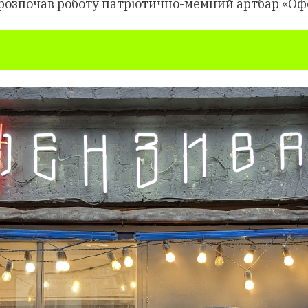
 розпочав роботу патріотично-мемний артбар «Оф