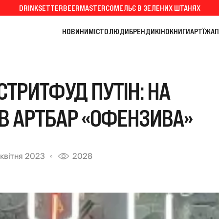
DRINKSETTER
BEERMASTER
СОМЕЛЬЄ В ЗЕЛЕНИХ ШТАНЯХ
НОВИНИ
МІСТО
ЛЮДИ
БРЕНДИ
КІНО
КНИГИ
АРТ
ЇЖА
П
СТРИТФУД ПУТІН: НА
В АРТБАР «ОФЕНЗИВА»
 квітня 2023
2028