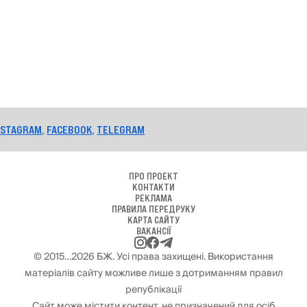
OK
,
TELEGRAM
ПРО ПРОЕКТ
КОНТАКТИ
РЕКЛАМА
ПРАВИЛА ПЕРЕДРУКУ
КАРТА САЙТУ
ВАКАНСІЇ
© 2015…2026 БЖ. Усі права захищені. Використання
матеріалів сайту можливе лише з дотриманням правил
републікації
Сайт може містити контент, не призначений для осіб