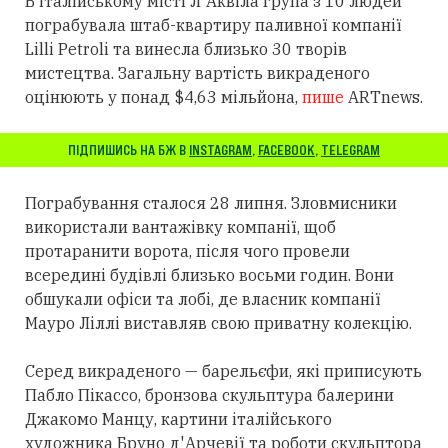
В італійському місті Л'Аквіла група з 10 людей
пограбувала штаб-квартиру паливної компанії
Lilli Petroli та винесла близько 30 творів
мистецтва. Загальну вартість викраденого
оцінюють у понад $4,63 мільйона,
пише
ARTnews.
ПІДПИШИСЬ НА БЖ В
INSTAGRAM
,
FACEBOOK
,
TELEGRAM
Пограбування сталося 28 липня. Зловмисники
використали вантажівку компанії, щоб
протаранити ворота, після чого провели
всередині будівлі близько восьми годин. Вони
обшукали офіси та лобі, де власник компанії
Мауро Ліллі виставляв свою приватну колекцію.
Серед викраденого — барельєфи, які приписують
Пабло Пікассо, бронзова скульптура балерини
Джакомо Манцу, картини італійського
художника Бруно д'Арчевії та роботи скульптора