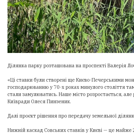
Ділянка парку розташована на проспекті Валерія Лоб
«Ці ставки були створені ще Києво-Печерськими мон
господарюванню у 70-х роках минулого століття там б
стали замулюватись. Наше місто розростається, але 
Київради Олеся Пинзеник.
Далі проєкт рішення про передачу земельної ділянк
Нижній каскад Совських ставків у Києві — це майже 