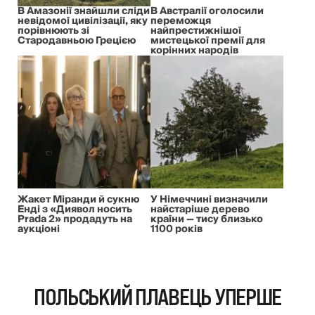
В Амазонії знайшли сліди
В Австралії оголосили
невідомої цивілізації, яку
переможця
порівнюють зі
найпрестижнішої
Стародавньою Грецією
мистецької премії для
корінних народів
Жакет Міранди й сукню
У Німеччині визначили
Енді з «Диявол носить
найстаріше дерево
Prada 2» продадуть на
країни — тису близько
аукціоні
1100 років
ПОЛЬСЬКИЙ ПЛАВЕЦЬ УПЕРШЕ