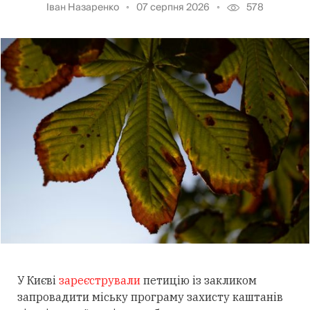
Іван Назаренко
07 серпня 2026
578
У Києві
зареєстрували
петицію із закликом
запровадити міську програму захисту каштанів