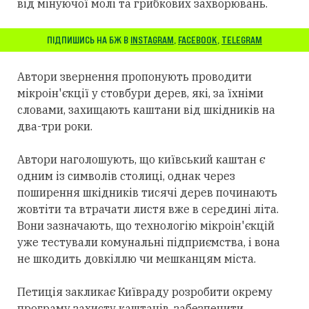
від мінуючої молі та грибкових захворювань.
ПІДПИШИСЬ НА БЖ В
INSTAGRAM
,
FACEBOOK
,
TELEGRAM
Автори звернення пропонують проводити
мікроін'єкції у стовбури дерев, які, за їхніми
словами, захищають каштани від шкідників на
два-три роки.
Автори наголошують, що київський каштан є
одним із символів столиці, однак через
поширення шкідників тисячі дерев починають
жовтіти та втрачати листя вже в середині літа.
Вони зазначають, що технологію мікроін'єкцій
уже тестували комунальні підприємства, і вона
не шкодить довкіллю чи мешканцям міста.
Петиція закликає Київраду розробити окрему
програму захисту каштанів, забезпечити