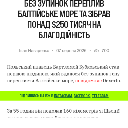
БЕЗ ЗУПИНОК ПЕРЕПЛИВ
БАЛТІЙСЬКЕ МОРЕ ТА ЗІБРАВ
ПОНАД $250 ТИСЯЧ НА
БЛАГОДІЙНІСТЬ
Іван Назаренко
07 серпня 2026
700
Польський плавець Бартломей Кубковський став
першою людиною, якій вдалося без зупинок і сну
переплисти Балтійське море,
повідомляє
Dexerto.
ПІДПИШИСЬ НА БЖ В
INSTAGRAM
,
FACEBOOK
,
TELEGRAM
За 55 годин він подолав 160 кілометрів зі Швеції
до польського міста Дзівнув, одночасно
збираючи кошти для благодійності.