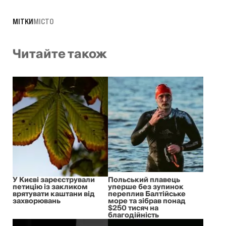
МІТКИ
МІСТО
Читайте також
У Києві зареєстрували
Польський плавець
петицію із закликом
уперше без зупинок
врятувати каштани від
переплив Балтійське
захворювань
море та зібрав понад
$250 тисяч на
благодійність