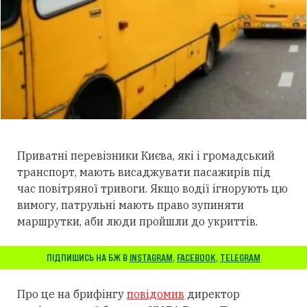
Приватні перевізники Києва, які і громадський
транспорт, мають висаджувати пасажирів під
час повітряної тривоги. Якщо водії ігнорують цю
вимогу, патрульні мають право зупиняти
маршрутки, аби люди пройшли до укриттів.
ПІДПИШИСЬ НА БЖ В
INSTAGRAM
,
FACEBOOK
,
TELEGRAM
Про це на брифінгу
повідомив
директор