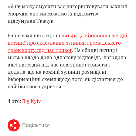
«Я не можу змусити вас використовувати захисні
споруди, але ми можемо їх відкрити», —
підсумував Ткачук.
Раніше ми писали, що
Київрада відхилила ще дві
петиції про скасування зупинки громадського
транспорту під час тривог
. На обидві петиції
міська влада дала однакову відповідь: нагадала
алгоритм дій під час повітряної тривоги і
додала, що на кожній зупинці розміщені
інформаційні схеми щодо того, як дістатися до
найближчого укриття.
Фото:
Big Kyiv
Поділитися