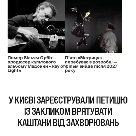
Помер Вільям Орбіт —
П’ята «Матриця»
продюсер культового
перебуває в розробці —
альбому Мадонни «Ray of
фільм вийде після 2027
Light»
року
У КИЄВІ ЗАРЕЄСТРУВАЛИ ПЕТИЦІЮ
ІЗ ЗАКЛИКОМ ВРЯТУВАТИ
КАШТАНИ ВІД ЗАХВОРЮВАНЬ