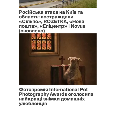
Російська атака на Київ та
область: постраждали
«Сільпо», ROZETKA, «Нова
пошта», «Епіцентр» і Novus
(оновлено)
Фотопремія International Pet
Photography Awards оголосила
найкращі знімки домашніх
улюбленців