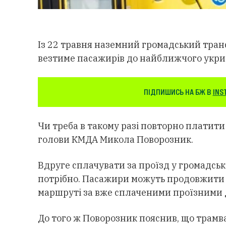
Із 22 травня наземний громадський тран
везтиме пасажирів до найближчого укри
ПІДПИШИСЬ НА БЖ В
INS
Чи треба в такому разі повторно платити
голови КМДА Микола Поворозник.
Вдруге сплачувати за проїзд у громадськ
потрібно. Пасажири можуть продовжити 
маршруті за вже сплаченими проїзними
До того ж Поворозник пояснив, що трамва