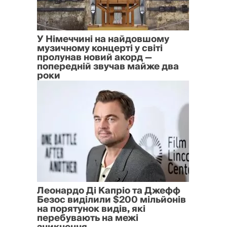
У Німеччині на найдовшому
музичному концерті у світі
пролунав новий акорд —
попередній звучав майже два
роки
Леонардо Ді Капріо та Джефф
Безос виділили $200 мільйонів
на порятунок видів, які
перебувають на межі