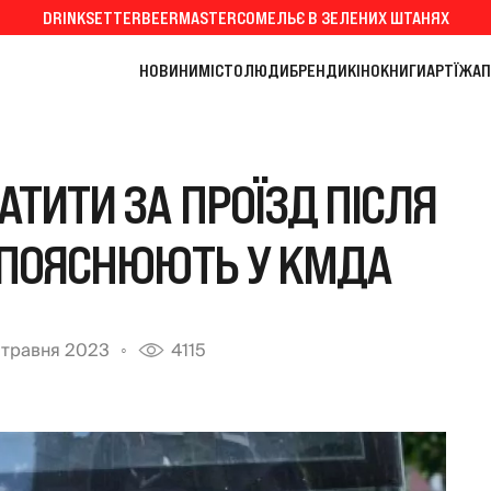
DRINKSETTER
BEERMASTER
СОМЕЛЬЄ В ЗЕЛЕНИХ ШТАНЯХ
НОВИНИ
МІСТО
ЛЮДИ
БРЕНДИ
КІНО
КНИГИ
АРТ
ЇЖА
П
АТИТИ ЗА ПРОЇЗД ПІСЛЯ
 ПОЯСНЮЮТЬ У КМДА
 травня 2023
4115