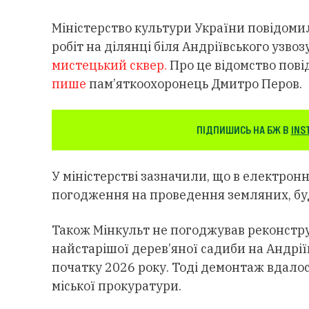
Міністерство культури України повідоми
робіт на ділянці біля Андріївського узвозу
мистецький сквер.
Про це відомство пові
пише
пам’яткоохоронець Дмитро Перов.
ПІДПИШИСЬ НА БЖ В
INS
У міністерстві зазначили, що в електронн
погодження на проведення земляних, буд
Також Мінкульт не погоджував реконструк
найстарішої дерев’яної садиби на Андрії
початку 2026 року. Тоді демонтаж вдало
міської прокуратури.