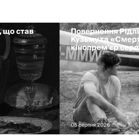
, що став
Повернення Рідлі
Кузьму та «Смерт
кінопрем’єр сер
05 серпня 2026