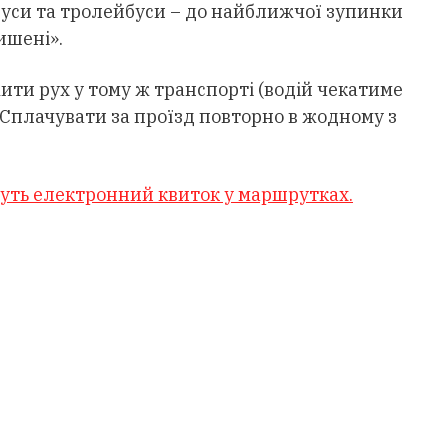
буси та тролейбуси – до найближчої зупинки
ишені».
ти рух у тому ж транспорті (водій чекатиме
 Сплачувати за проїзд повторно в жодному з
муть електронний квиток у маршрутках.