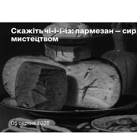
Скажіть чі-і-і-із: пармезан — сир
мистецтвом
05 серпня 2026