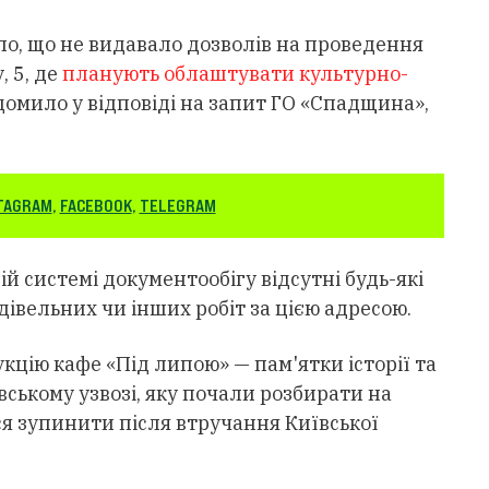
ло, що не видавало дозволів на проведення
, 5, де
планують облаштувати культурно-
домило у відповіді на запит ГО «Спадщина»,
TAGRAM
,
FACEBOOK
,
TELEGRAM
ій системі документообігу відсутні будь-які
івельних чи інших робіт за цією адресою.
цію кафе «Під липою» — пам'ятки історії та
вському узвозі, яку почали розбирати на
ся зупинити після втручання Київської