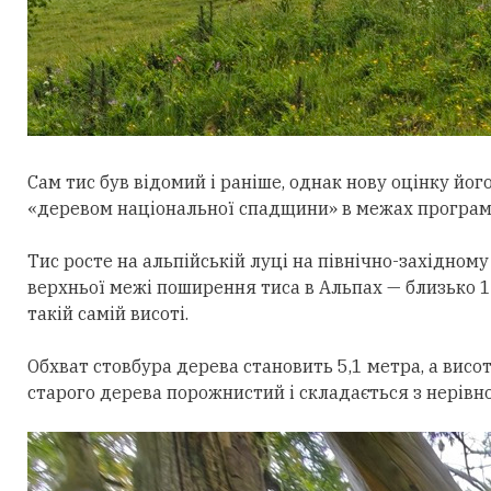
Сам тис був відомий і раніше, однак нову
оцінку
його
«деревом національної спадщини» в межах програм
Тис росте на альпійській луці на
півн
ічно-західному
верхньої
межі поширення тиса в Альпах —
близько 1
такій самій висоті.
Обхват стовбура дерева становить 5,1 метра, а висот
старого дерева порожнистий і складається з нерівн