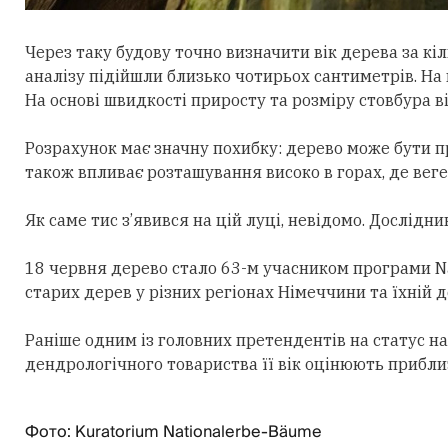
Через таку будову точно визначити вік дерева за к
аналізу підійшли близько чотирьох сантиметрів. На 
На основі швидкості приросту та розміру стовбура ві
Розрахунок має значну похибку:
дерево може б
ути п
також впливає розташування високо в горах, де веге
Як саме тис з’явився на цій луці, невідомо. Дослідн
18 червня дерево стало 63-м учасником програми N
старих дерев у різних регіонах Німеччини та їхній
Раніше одним із головних претендентів на статус на
дендрологічного товариства її вік оцінюють приблиз
Фото: Kuratorium Nationalerbe-Bäume