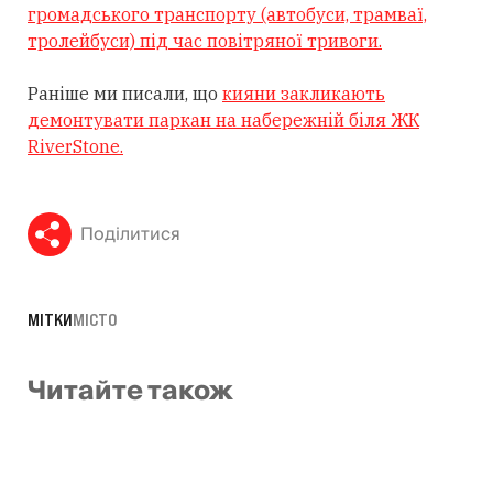
громадського транспорту (автобуси, трамваї,
тролейбуси) під час повітряної тривоги.
Раніше ми писали, що
кияни закликають
демонтувати паркан на набережній біля ЖК
RiverStone.
Поділитися
МІТКИ
МІСТО
Читайте також