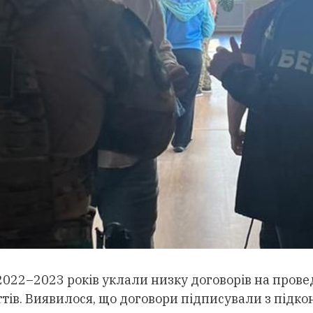
022–2023 років уклали низку договорів на провед
ів. Виявилося, що договори підписували з підко