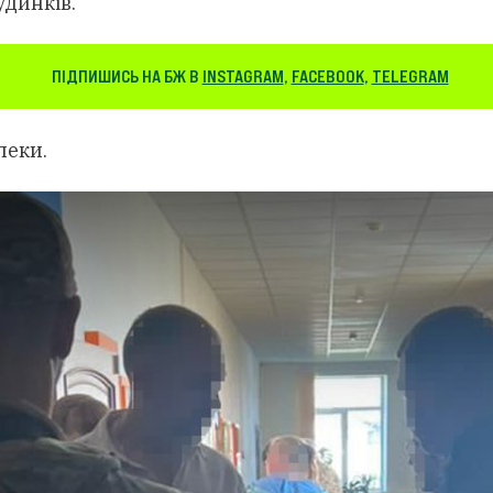
удинків.
ПІДПИШИСЬ НА БЖ В
INSTAGRAM
,
FACEBOOK
,
TELEGRAM
пеки.