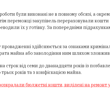
 роботи були виконані не в повному обсязі, а окр
Потім переможці закупівель перераховували кошти
реводили їх у готівку. За попередніми підрахунка
у провадженні здійснюється за ознаками криміна
зтрата майна або заволодіння ним шляхом зловж
а строк від семи до дванадцяти років із позбавл
трьох років та з конфіскацією майна.
розкрадали бюджетні кошти, виділені на ремонт у