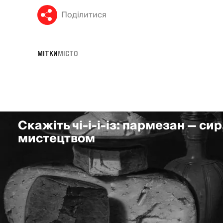
Поділитися
МІТКИ
МІСТО
Скажіть чі-і-і-із: пармезан — сир
мистецтвом