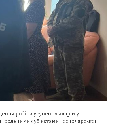
ення робіт з усунення аварій у
нтрольними суб’єктами господарської