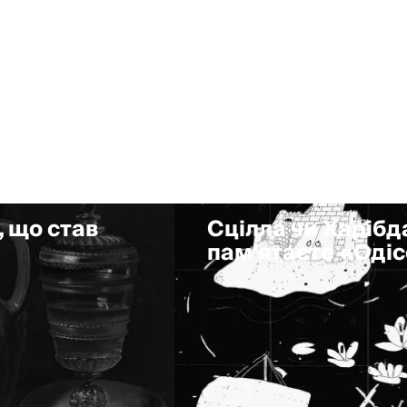
, що став
Сцілла чи Харібда
пам'ятаєте «Оді