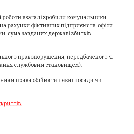
емі роботи взагалі зробили комунальники.
 на рахунки фіктивних підприємств, офіси
ми, сума завданих державі збитків
льного правопорушення, передбаченого ч.
ивання службовим становищем).
енням права обіймати певні посади чи
криттів.