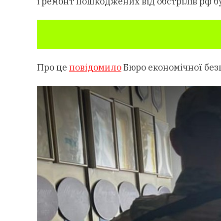
і ремонт пошкоджених від обстрілів рф б
Про це
повідомило
Бюро економічної без