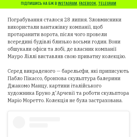
ПІДПИШИСЬ НА БЖ В
INSTAGRAM
,
FACEBOOK
,
TELEGRAM
Пограбування сталося 28 липня. Зловмисники
використали вантажівку компанії, щоб
протаранити ворота, після чого провели
всередині будівлі близько восьми годин. Вони
обшукали офіси та лобі, де власник компанії
Мауро Ліллі виставляв свою приватну колекцію.
Серед викраденого — барельєфи, які приписують
Пабло Пікассо, бронзова скульптура балерини
Джакомо Манцу, картини італійського
художника Бруно д'Арчевії та роботи скульптора
Маріо Моретто. Колекція не була застрахована.