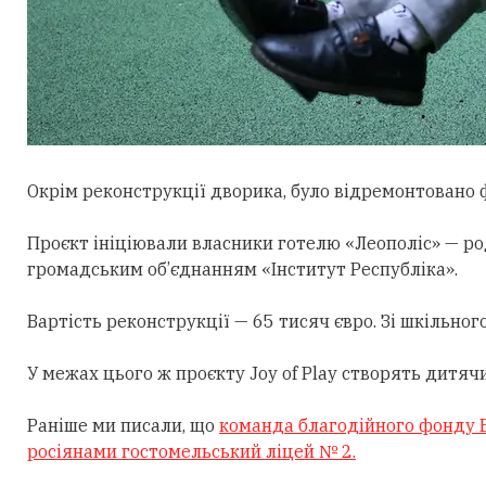
Окрім реконструкції дворика, було відремонтовано 
Проєкт ініціювали власники готелю «Леополіс» — род
громадським об’єднанням «Інститут Республіка».
Вартість реконструкції — 65 тисяч євро. Зі шкільно
У межах цього ж проєкту Joy of Play створять дитяч
Раніше ми писали, що
команда благодійного фонду B
росіянами гостомельський ліцей № 2.