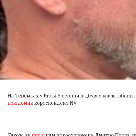
На Теремках у Києві 8 серпня відбувся масштабний
повідомив
кореспондент NV.
Також, як
пише
пам'яткоохоронець Дмитро Перов, під