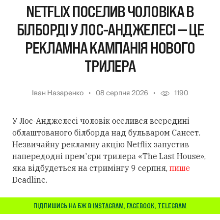
NETFLIX ПОСЕЛИВ ЧОЛОВІКА В
БІЛБОРДІ У ЛОС-АНДЖЕЛЕСІ — ЦЕ
РЕКЛАМНА КАМПАНІЯ НОВОГО
ТРИЛЕРА
Іван Назаренко
08 серпня 2026
1190
У Лос-Анджелесі чоловік оселився всередині
облаштованого білборда над бульваром Сансет.
Незвичайну рекламну акцію Netflix запустив
напередодні прем'єри трилера «The Last House»,
яка відбудеться на стримінгу 9 серпня,
пише
Deadline.
ПІДПИШИСЬ НА БЖ В
INSTAGRAM
,
FACEBOOK
,
TELEGRAM