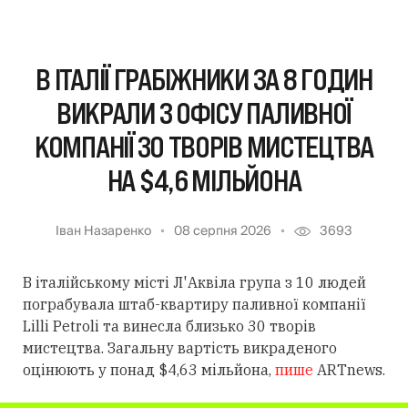
В ІТАЛІЇ ГРАБІЖНИКИ ЗА 8 ГОДИН
ВИКРАЛИ З ОФІСУ ПАЛИВНОЇ
КОМПАНІЇ 30 ТВОРІВ МИСТЕЦТВА
НА $4,6 МІЛЬЙОНА
Іван Назаренко
08 серпня 2026
3693
В італійському місті Л'Аквіла група з 10 людей
пограбувала штаб-квартиру паливної компанії
Lilli Petroli та винесла близько 30 творів
мистецтва. Загальну вартість викраденого
оцінюють у понад $4,63 мільйона,
пише
ARTnews.