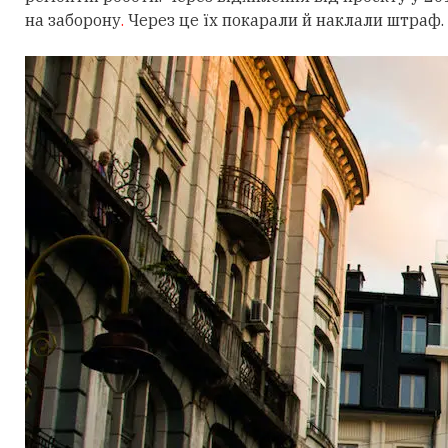
на заборону
.
Через це їх покарали й наклали штраф.