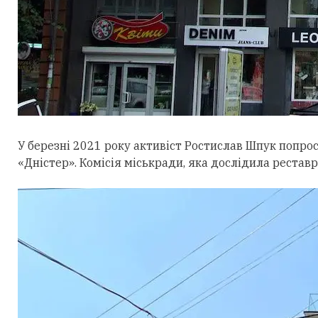
У березні 2021 року активіст Ростислав Шпук попро
«Дністер». Комісія міськради, яка дослідила рестав