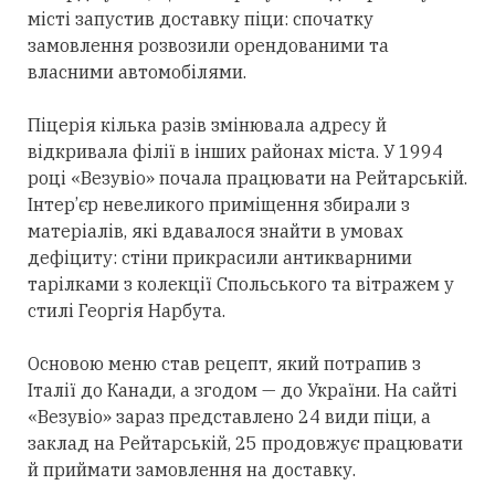
місті запустив доставку піци: спочатку
замовлення розвозили орендованими та
власними автомобілями.
Піцерія кілька разів змінювала адресу й
відкривала філії в інших районах міста. У 1994
році «Везувіо» почала працювати на Рейтарській.
Інтер’єр невеликого приміщення збирали з
матеріалів, які вдавалося знайти в умовах
дефіциту: стіни прикрасили антикварними
тарілками з колекції Спольського та вітражем у
стилі Георгія Нарбута.
Основою меню став рецепт, який потрапив з
Італії до Канади, а згодом — до України. На сайті
«Везувіо» зараз представлено 24 види піци, а
заклад на Рейтарській, 25 продовжує працювати
й приймати замовлення на доставку.