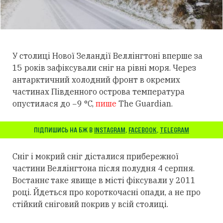
У столиці Нової Зеландії Веллінгтоні вперше за
15 років зафіксували сніг на рівні моря. Через
антарктичний холодний фронт в окремих
частинах Південного острова температура
опустилася до −9 °C,
пише
The Guardian.
ПІДПИШИСЬ НА БЖ В
INSTAGRAM
,
FACEBOOK
,
TELEGRAM
Сніг і мокрий сніг дісталися прибережної
частини Веллінгтона після полудня 4 серпня.
Востаннє таке явище в місті фіксували у 2011
році. Йдеться про короткочасні опади, а не про
стійкий сніговий покрив у всій столиці.