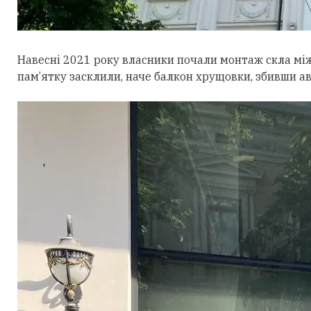
Навесні 2021 року власники почали монтаж скла між
пам’ятку засклили, наче балкон хрущовки, збивши ав