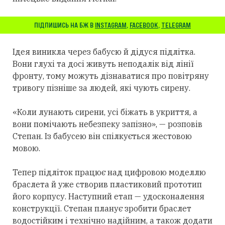
ПІДПИШИСЬ НА БЖ В
INSTAGRAM
,
FACEBOOK
,
TELEGRAM
Ідея виникла через бабусю й дідуся підлітка.
Вони глухі та досі живуть неподалік від лінії
фронту, тому можуть дізнаватися про повітряну
тривогу пізніше за людей, які чують сирену.
«Коли лунають сирени, усі біжать в укриття, а
вони помічають небезпеку запізно», — розповів
Степан. Із бабусею він спілкується жестовою
мовою.
Тепер підліток працює над цифровою моделлю
браслета й уже створив пластиковий прототип
його корпусу. Наступний етап — удосконалення
конструкції. Степан планує зробити браслет
водостійким і технічно надійним, а також додати