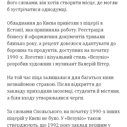
його словами, він хотів створити місце, де могли
б зустрічатися однодумці.
Обладнання до Києва привезли з піцерії в
Естонії, яка припиняла роботу. Реєстрація
бізнесу й оформлення документів тривали
близько року, а рецепт довелося адаптувати до
борошна та продуктів, доступних на початку
1990-х. Логотип і візуальний стиль «Везувіо»
розробив художник і музикант Валерій Вітер.
На той час піца залишалася для багатьох киян
незнайомою стравою. Після відкриття до
закладу приходили іноземці, студенти й містяни,
а біля входу утворювалися черги.
За словами Спольського, на початку 1990-х інших
піцерій у Києві не було. У «Везувіо» також
стверджують, що 1992 року заклад першим у