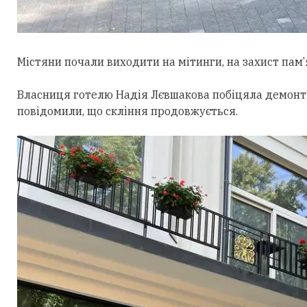
Містяни почали виходити на мітинги, на захист пам’
Власниця готелю Надія Лєвшакова побіцяла демонтува
повідомили, що скління продовжується.