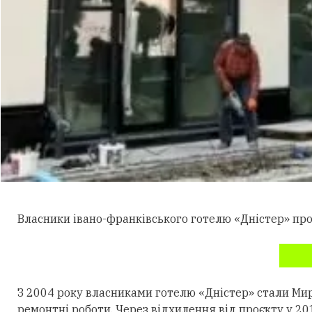
Власники івано-франківського готелю «Дністер» пр
З 2004 року власниками готелю «Дністер» стали Мир
ремонтні роботи. Через відхилення від проєкту у 2