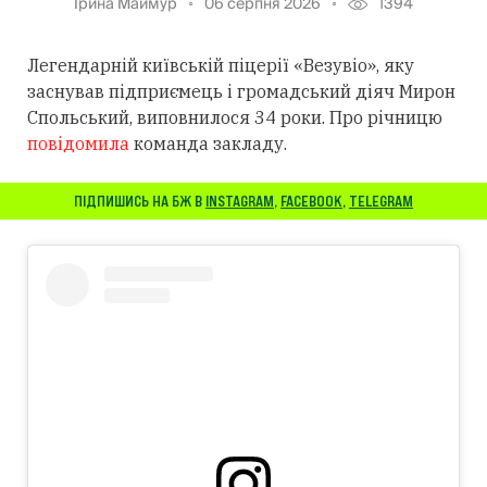
Ірина Маймур
06 серпня 2026
1394
Легендарній київській піцерії «Везувіо», яку
заснував підприємець і громадський діяч Мирон
Спольський, виповнилося 34 роки. Про річницю
повідомила
команда закладу.
ПІДПИШИСЬ НА БЖ В
INSTAGRAM
,
FACEBOOK
,
TELEGRAM