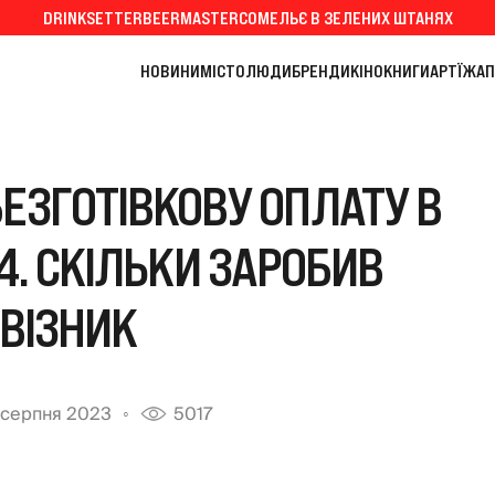
DRINKSETTER
BEERMASTER
СОМЕЛЬЄ В ЗЕЛЕНИХ ШТАНЯХ
НОВИНИ
МІСТО
ЛЮДИ
БРЕНДИ
КІНО
КНИГИ
АРТ
ЇЖА
П
БЕЗГОТІВКОВУ ОПЛАТУ В
. СКІЛЬКИ ЗАРОБИВ
ВІЗНИК
 серпня 2023
5017