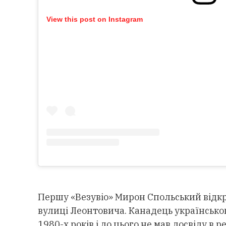
View this post on Instagram
Першу «Везувіо» Мирон Спольський відкр
вулиці Леонтовича. Канадець українсько
1980-х років і до цього не мав досвіду в р