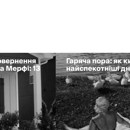
повернення
Гаряча пора: як 
а Мерфі: 13
найспекотніші дні