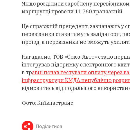
Якщо розділити зароблену перевізником с
маршрутці провели 11 760 транзакцій.
Це справжній прецедент, зазначають у с
перевізники ставитимуть валідатори, па
проїзд, а перевізники не зможуть ухиляти
Нагадаємо, ТОВ «Союз-Авто» стало перши
інтегрував підтримку електронного квитк
в тр
авні почав тестувати оплату через ва
інфраструктури КМДА непублічно розрив
відмовитись від подальшого використанн
Фото: Київпастранс
Поділитися