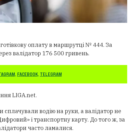
зготівкову оплату в маршрутці № 444. За
рез валідатор 176 500 гривень.
TAGRAM
,
FACEBOOK
,
TELEGRAM
ння LIGA.net.
и сплачували водію на руки, а валідатор не
ифровий» і транспортну карту. До того ж, за
алідатори часто ламалися.