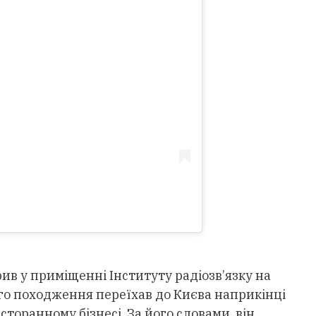
ив у приміщенні Інституту радіозв’язку на
го походження переїхав до Києва наприкінці
есторанному бізнесі. За його словами, він