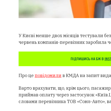
У Києві менше двох місяців тестували бе
червень компанія-перевізник заробила че
ПІДПИШИСЬ НА БЖ В
INS
Про це
повідомили
в КМДА на запит вида
Варто врахувати, що, крім цього, пасажир
приймав оплату через застосунок «Київ.Ц
словами перевізника ТОВ «Союз-Авто», в