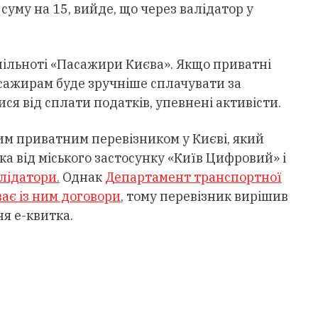
уму на 15, вийде, що через валідатор у
пільноті «Пасажири Києва». Якщо приватні
сажирам буде зручніше сплачувати за
ся від сплати податків, упевнені активісти.
м приватним перевізником у Києві, який
а від міського застосунку «Київ Цифровий» і
лідатори.
Однак
Департамент транспортної
ає із ним договори
, тому перевізник вирішив
я е-квитка.