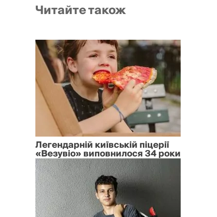
Читайте також
Легендарній київській піцерії
«Везувіо» виповнилося 34 роки