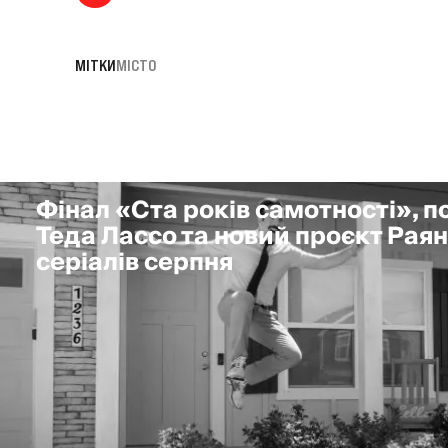
МІТКИ
МІСТО
Фінал «Ста років самотності», 
Теда Лассо та новий проєкт Раян
серіалів серпня