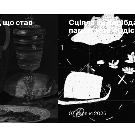
, що став
Сцілла чи Харібда
пам'ятаєте «Оді
07 серпня 2026