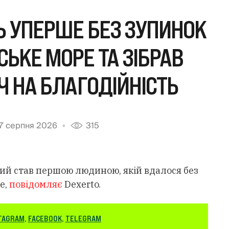
 УПЕРШЕ БЕЗ ЗУПИНОК
ЬКЕ МОРЕ ТА ЗІБРАВ
Ч НА БЛАГОДІЙНІСТЬ
7 серпня 2026
315
ий став першою людиною, якій вдалося без
е,
повідомляє
Dexerto.
TAGRAM
,
FACEBOOK
,
TELEGRAM