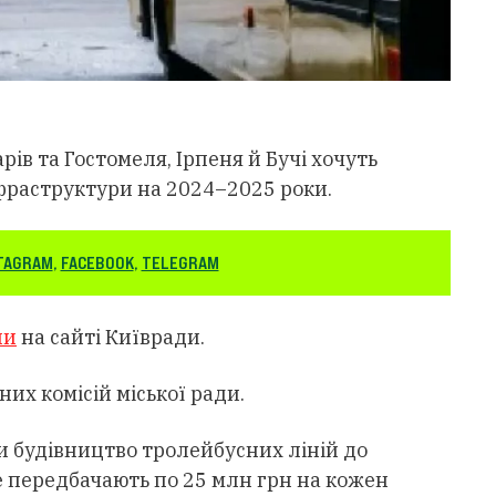
ів та Гостомеля, Ірпеня й Бучі хочуть
нфраструктури на 2024–2025 роки.
TAGRAM
,
FACEBOOK
,
TELEGRAM
ли
на сайті Київради.
них комісій міської ради.
и будівництво тролейбусних ліній до
 це передбачають по 25 млн грн на кожен