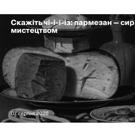
Скажіть чі-і-і-із: пармезан — сир
мистецтвом
07 серпня 2026