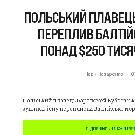
ПОЛЬСЬКИЙ ПЛАВЕЦЬ
ПЕРЕПЛИВ БАЛТІЙС
ПОНАД $250 ТИСЯ
Іван Назаренко
0
Польський плавець Бартломей Кубковськ
зупинок і сну переплисти Балтійське мор
ПІДПИШИСЬ НА БЖ В
INS