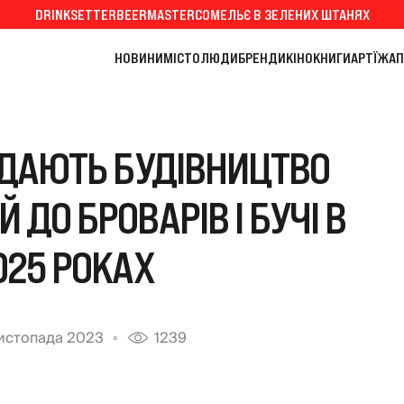
DRINKSETTER
BEERMASTER
СОМЕЛЬЄ В ЗЕЛЕНИХ ШТАНЯХ
НОВИНИ
МІСТО
ЛЮДИ
БРЕНДИ
КІНО
КНИГИ
АРТ
ЇЖА
П
ЯДАЮТЬ БУДІВНИЦТВО
 ДО БРОВАРІВ І БУЧІ В
025 РОКАХ
истопада 2023
1239