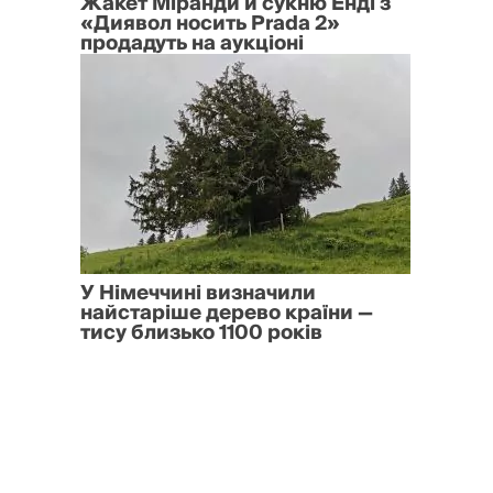
Жакет Міранди й сукню Енді з
«Диявол носить Prada 2»
продадуть на аукціоні
У Німеччині визначили
найстаріше дерево країни —
тису близько 1100 років