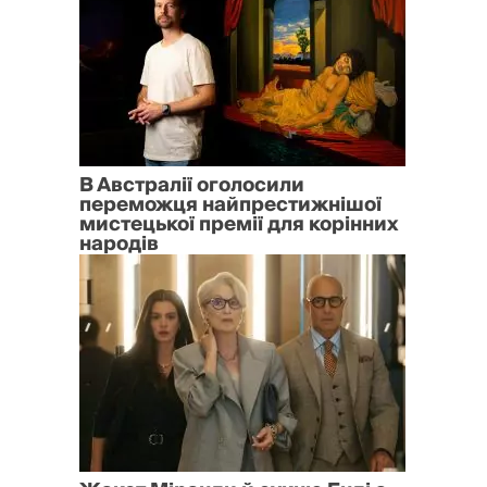
В Австралії оголосили
переможця найпрестижнішої
мистецької премії для корінних
народів