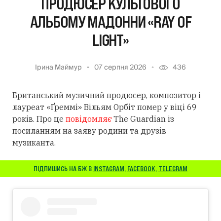
ПРОДЮСЕР КУЛЬТОВОГО
АЛЬБОМУ МАДОННИ «RAY OF
LIGHT»
Ірина Маймур
07 серпня 2026
436
Британський музичний продюсер, композитор і
лауреат «Ґреммі» Вільям Орбіт помер у віці 69
років. Про це
повідомляє
The Guardian із
посиланням
на заяву родини та друзів
музиканта.
ПІДПИШИСЬ НА БЖ В
INSTAGRAM
,
FACEBOOK
,
TELEGRAM