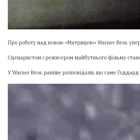
Про роботу над новою «Матрицею» Warner Bros. уперш
Сценаристом і режисером майбутнього фільму стан
У Warner Bros. раніше розповідали, що саме Ґоддард