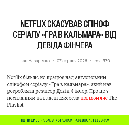
NETFLIX СКАСУВАВ СПІНОФ
СЕРІАЛУ «ГРА В КАЛЬМАРА» ВІД
ДЕВІДА ФІНЧЕРА
Іван Назаренко
07 серпня 2026
530
Netflix більше не працює над англомовним
спінофом серіалу «Гра в кальмара», який мав
розробляти режисер Девід Фінчер. Про це з
посиланням на власні джерела
повідомляє
The
Playlist.
ПІДПИШИСЬ НА БЖ В
INSTAGRAM
,
FACEBOOK
,
TELEGRAM