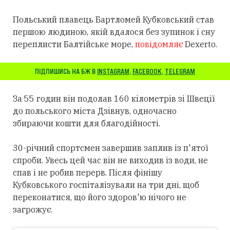
Польський плавець Бартломей Кубковський став
першою людиною, якій вдалося без зупинок і сну
переплисти Балтійське море,
повідомляє
Dexerto.
ПІДПИШИСЬ НА БЖ В
INSTAGRAM
,
FACEBOOK
,
TELEGRAM
За 55 годин він подолав 160 кілометрів зі Швеції
до польського міста Дзівнув, одночасно
збираючи кошти для благодійності.
30-річний спортсмен завершив заплив із п'ятої
спроби. Увесь цей час він не виходив із води, не
спав і не робив перерв. Після фінішу
Кубковського госпіталізували на три дні, щоб
переконатися, що його здоров'ю нічого не
загрожує.