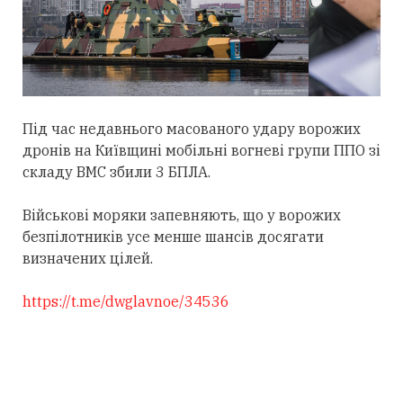
Під час недавнього масованого удару ворожих
дронів на Київщині мобільні вогневі групи ППО зі
складу ВМС збили 3 БПЛА.
Військові моряки запевняють, що у ворожих
безпілотників усе менше шансів досягати
визначених цілей.
https://t.me/dwglavnoe/34536