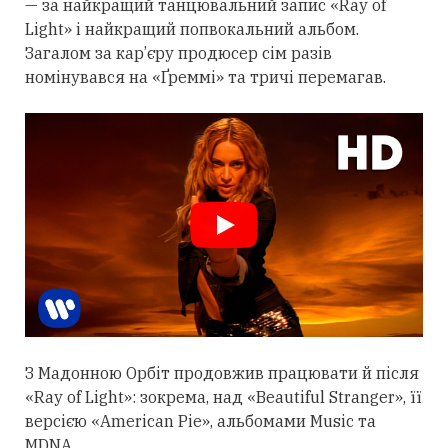
— за найкращий танцювальний запис «Ray of
Light» і найкращий попвокальний альбом.
Загалом за кар’єру продюсер сім разів
номінувався на «Ґреммі» та тричі перемагав.
З Мадонною Орбіт
продовжив
працювати й після
«Ray of Light»: зокрема, над «Beautiful Stranger», її
версією «American Pie», альбомами Music та
MDNA.