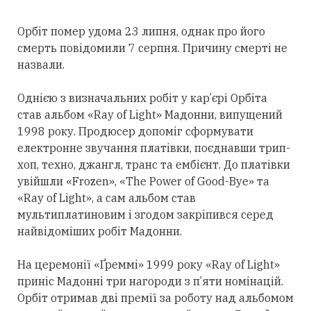
Орбіт помер удома 23 липня, однак про його
смерть повідомили 7 серпня. Причину смерті не
назвали.
Однією з визначальних робіт у кар’єрі Орбіта
став альбом «Ray of Light» Мадонни, випущений
1998 року. Продюсер допоміг сформувати
електронне звучання платівки, поєднавши трип-
хоп, техно, джангл, транс та ембієнт. До платівки
увійшли «Frozen», «The Power of Good-Bye» та
«Ray of Light», а сам альбом став
мультиплатиновим і згодом закріпився
серед
найвідоміших робіт Мадонни.
На церемонії «Ґреммі» 1999 року «Ray of Light»
приніс Мадонні
три
нагороди з п’яти номінацій.
Орбіт
отримав
дві премії за роботу над альбомом