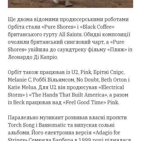
Ще двома відомими продюсерськими роботами
Орбіта
стали
«Pure Shores» і «Black Coffee»
британського гурту All Saints. Обидві композиції
очолили британський сингловий чарт, а «Pure
Shores» увійшла до саундтреку фільму «Пляж» із
Леонардо Ді Капріо.
Орбіт також працював із U2, Pink, Брітні Спірс,
Melanie C, Роббі Вільямсом, No Doubt, Beth Orton і
Katie Melua. Для U2 він продюсував «Electrical
Storm» і «The Hands That Built America», а разом
із Beck працював над «Feel Good Time» Pink.
Паралельно музикант розвивав власні проєкти
Torch Song і Bassomatic та випускав сольні
альбоми. Його електронна версія «Adagio for
Strings» Семюела Барбера в 1999 році піднялася