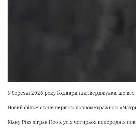
У березні 2026 року Ґоддард підтверджував, що все щ
Новий фільм стане першою повнометражною «Матрице
Кіану Рівз зіграв Нео в усіх чотирьох попередніх 