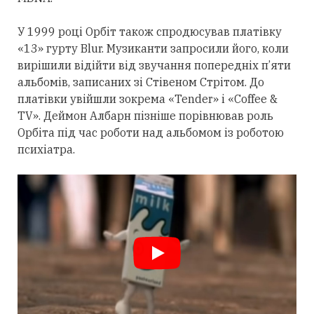
У 1999 році Орбіт також спродюсував платівку
«13» гурту Blur. Музиканти запросили його, коли
вирішили відійти від звучання попередніх п’яти
альбомів, записаних зі Стівеном Стрітом. До
платівки увійшли зокрема «Tender» і «Coffee &
TV». Деймон Албарн пізніше порівнював роль
Орбіта під час роботи над альбомом із роботою
психіатра.