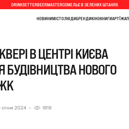
DRINKSETTER
BEERMASTER
СОМЕЛЬЄ В ЗЕЛЕНИХ ШТАНЯХ
НОВИНИ
МІСТО
ЛЮДИ
БРЕНДИ
КІНО
КНИГИ
АРТ
ЇЖА
П
КВЕРІ В ЦЕНТРІ КИЄВА
Я БУДІВНИЦТВА НОВОГО
ЖК
1 січня 2024
1819