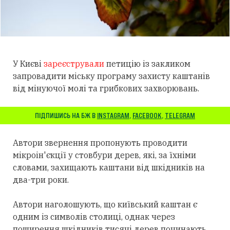
У Києві
зареєстрували
петицію із закликом
запровадити міську програму захисту каштанів
від мінуючої молі та грибкових захворювань.
ПІДПИШИСЬ НА БЖ В
INSTAGRAM
,
FACEBOOK
,
TELEGRAM
Автори звернення пропонують проводити
мікроін'єкції у стовбури дерев, які, за їхніми
словами, захищають каштани від шкідників на
два-три роки.
Автори наголошують, що київський каштан є
одним із символів столиці, однак через
поширення шкідників тисячі дерев починають