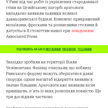
У Римі під час робіт із укріплення стародавньої
стіни на Целійському пагорбі археологи
випадково виявили залишки великої
давньоримської будівлі. Комплекс прикрашений
мозаїками, фресками та розписними стелями й
датується II століттям нашої ери,
повідомляє
Associated Press.
ПІДПИШИСЬ НА БЖ В
INSTAGRAM
,
FACEBOOK
,
TELEGRAM
Знахідку зробили на території Вілли
Челімонтана. Фахівці очікували, що поблизу
Римського форуму можуть зберігатися давні
споруди, однак масштаб відкриття виявився
значно більшим. Археологи вже виявили вісім
приміщень, п'ять із яких розкопали повністю. Ще
три дослідили частково.