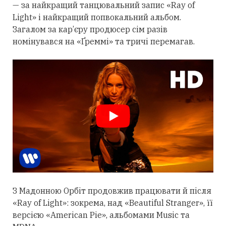
— за найкращий танцювальний запис «Ray of
Light» і найкращий попвокальний альбом.
Загалом за кар’єру продюсер сім разів
номінувався на «Ґреммі» та тричі перемагав.
З Мадонною Орбіт
продовжив
працювати й після
«Ray of Light»: зокрема, над «Beautiful Stranger», її
версією «American Pie», альбомами Music та