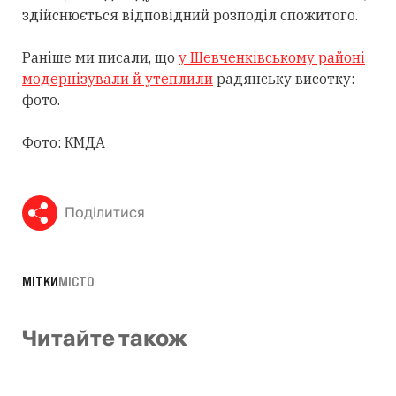
здійснюється відповідний розподіл спожитого.
Раніше ми писали, що
у Шевченківському районі
модернізували й утеплили
радянську висотку:
фото.
Фото: КМДА
Поділитися
МІТКИ
МІСТО
Читайте також