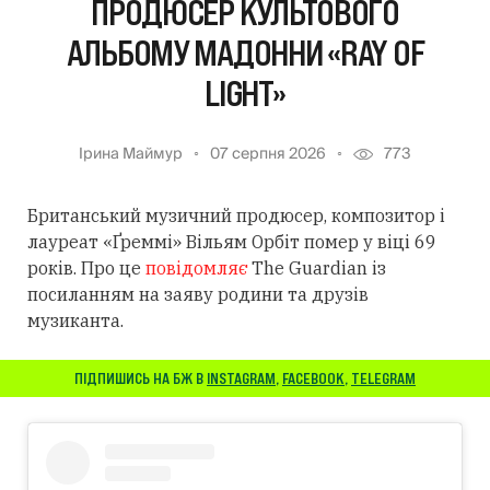
ПРОДЮСЕР КУЛЬТОВОГО
АЛЬБОМУ МАДОННИ «RAY OF
LIGHT»
Ірина Маймур
07 серпня 2026
773
Британський музичний продюсер, композитор і
лауреат «Ґреммі» Вільям Орбіт помер у віці 69
років. Про це
повідомляє
The Guardian із
посиланням
на заяву родини та друзів
музиканта.
ПІДПИШИСЬ НА БЖ В
INSTAGRAM
,
FACEBOOK
,
TELEGRAM