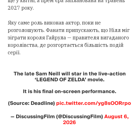
ще у квітні, а прем'єра запланована на травень
2027 року.
Яку саме роль виконав актор, поки не
розголошують. Фанати припускають, що Нілл міг
зіграти короля Гайрула — правителя вигаданого
королівства, де розгортається більшість подій
серії.
The late Sam Neill will star in the live-action
‘LEGEND OF ZELDA’ movie.
It is his final on-screen performance.
(Source: Deadline)
pic.twitter.com/yg8sOORrpo
— DiscussingFilm (@DiscussingFilm)
August 6,
2026