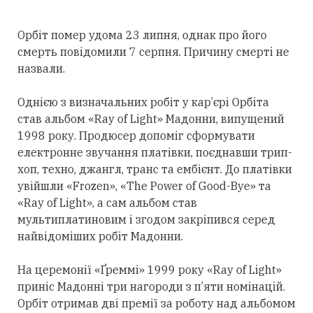
Орбіт помер удома 23 липня, однак про його
смерть повідомили 7 серпня. Причину смерті не
назвали.
Однією з визначальних робіт у кар’єрі Орбіта
став альбом «Ray of Light» Мадонни, випущений
1998 року. Продюсер допоміг сформувати
електронне звучання платівки, поєднавши трип-
хоп, техно, джангл, транс та ембієнт. До платівки
увійшли «Frozen», «The Power of Good-Bye» та
«Ray of Light», а сам альбом став
мультиплатиновим і згодом закріпився
серед
найвідоміших робіт Мадонни.
На церемонії «Ґреммі» 1999 року «Ray of Light»
приніс Мадонні
три
нагороди з п’яти номінацій.
Орбіт
отримав
дві премії за роботу над альбомом