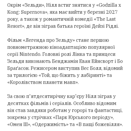
Окрім «Зельди», Нілл встиг знятися у «Godzilla x
Kong: Supernova», яка має вийти у березні 2027
року, а також у романтичній комедії «The Last
Resort», де він зіграв батька героїні Дейзі Рідлі.
Фільм «Легенда про Зельду» стане першою
повнометражною кіноадаптацією популярної
серії Nintendo. Головні ролі Лінка та принцеси
Зельди виконають Бенджамін Еван Ейнсворт і Бо
Браґасон. Режисером виступив Вес Болл, відомий
за трилогією «Той, що біжить у лабіринті» та
«Королівством планети мавп».
За свою п'ятдесятирічну кар'єру Нілл зіграв у
десятках фільмів і серіалів. Особливо відомим
він став завдяки роботам у горорі та фантастиці,
зокрема у стрічках «Парк Юрського періоду»,
«Омен III», «Одержимість» та «В пащі божевілля».