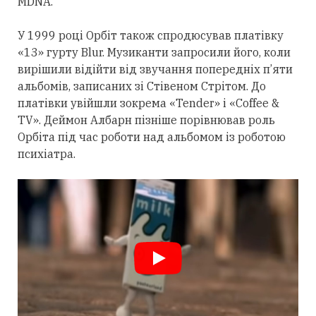
MDNA.
У 1999 році Орбіт також спродюсував платівку
«13» гурту Blur. Музиканти запросили його, коли
вирішили відійти від звучання попередніх п’яти
альбомів, записаних зі Стівеном Стрітом. До
платівки увійшли зокрема «Tender» і «Coffee &
TV». Деймон Албарн пізніше порівнював роль
Орбіта під час роботи над альбомом із роботою
психіатра.