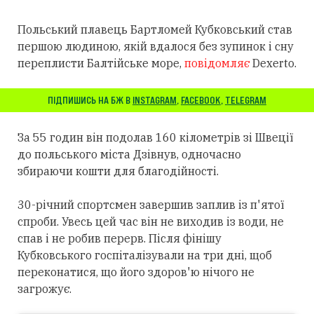
Польський плавець Бартломей Кубковський став
першою людиною, якій вдалося без зупинок і сну
переплисти Балтійське море,
повідомляє
Dexerto.
ПІДПИШИСЬ НА БЖ В
INSTAGRAM
,
FACEBOOK
,
TELEGRAM
За 55 годин він подолав 160 кілометрів зі Швеції
до польського міста Дзівнув, одночасно
збираючи кошти для благодійності.
30-річний спортсмен завершив заплив із п'ятої
спроби. Увесь цей час він не виходив із води, не
спав і не робив перерв. Після фінішу
Кубковського госпіталізували на три дні, щоб
переконатися, що його здоров'ю нічого не
загрожує.