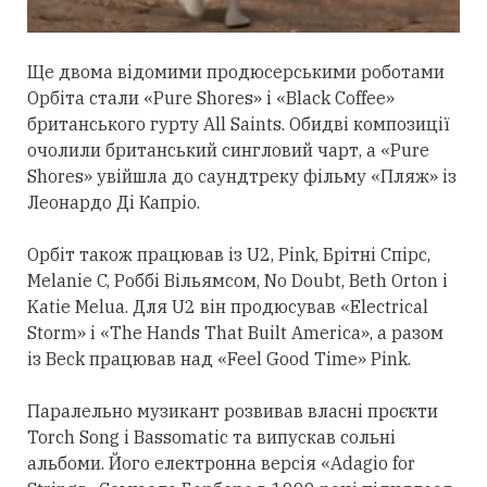
Ще двома відомими продюсерськими роботами
Орбіта
стали
«Pure Shores» і «Black Coffee»
британського гурту All Saints. Обидві композиції
очолили британський сингловий чарт, а «Pure
Shores» увійшла до саундтреку фільму «Пляж» із
Леонардо Ді Капріо.
Орбіт також працював із U2, Pink, Брітні Спірс,
Melanie C, Роббі Вільямсом, No Doubt, Beth Orton і
Katie Melua. Для U2 він продюсував «Electrical
Storm» і «The Hands That Built America», а разом
із Beck працював над «Feel Good Time» Pink.
Паралельно музикант розвивав власні проєкти
Torch Song і Bassomatic та випускав сольні
альбоми. Його електронна версія «Adagio for