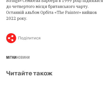
Strings» Семюела Барбера в 1999 році піднялася
до четвертого місця британського чарту.
Останній альбом Орбіта «The Painter» вийшов
2022 року.
Поділитися
МІТКИ
НОВИНИ
Читайте також