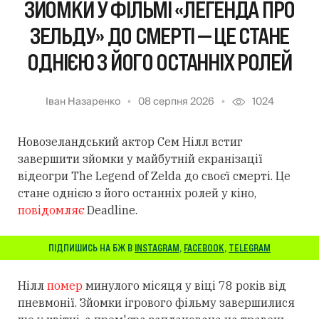
ЗЙОМКИ У ФІЛЬМІ «ЛЕГЕНДА ПРО
ЗЕЛЬДУ» ДО СМЕРТІ — ЦЕ СТАНЕ
ОДНІЄЮ З ЙОГО ОСТАННІХ РОЛЕЙ
Іван Назаренко
08 серпня 2026
1024
Новозеландський актор Сем Нілл встиг
завершити зйомки у майбутній екранізації
відеогри The Legend of Zelda до своєї смерті. Це
стане однією з його останніх ролей у кіно,
повідомляє
Deadline.
ПІДПИШИСЬ НА БЖ В
INSTAGRAM
,
FACEBOOK
,
TELEGRAM
Нілл
помер
минулого місяця у віці 78 років від
пневмонії. Зйомки ігрового фільму завершилися