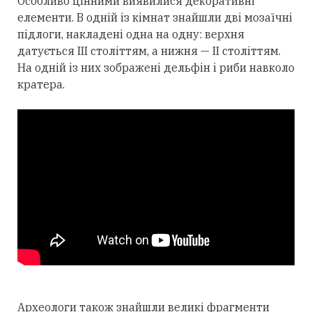
Особливо цінними виявилися декоративні
елементи. В одній із кімнат знайшли дві мозаїчні
підлоги, накладені одна на одну: верхня
датується III століттям, а нижня — II століттям.
На одній із них зображені дельфін і риби навколо
кратера.
Археологи також знайшли великі фрагменти