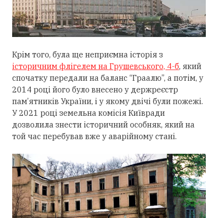
Крім того, була ще неприємна історія з
історичним флігелем на Грушевського, 4-б
, який
спочатку передали на баланс “Граалю”, а потім, у
2014 році його було внесено у держреєстр
пам’ятників України, і у якому двічі були пожежі.
У 2021 році земельна комісія Київради
дозволила знести історичний особняк, який на
той час перебував вже у аварійному стані.