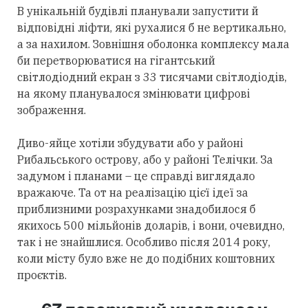
В унікальній будівлі планували запустити й
відповідні ліфти, які рухалися б не вертикально,
а за нахилом. Зовнішня оболонка комплексу мала
би перетворюватися на гігантський
світлодіодний екран з 33 тисячами світлодіодів,
на якому планувалося змінювати цифрові
зображення.
Диво-яйце хотіли збудувати або у районі
Рибальського острову, або у районі Телічки. За
задумом і планами – це справді виглядало
вражаюче. Та от на реалізацію цієї ідеї за
приблизними розрахунками знадобилося б
якихось 500 мільйонів доларів, і вони, очевидно,
так і не знайшлися. Особливо після 2014 року,
коли місту було вже не до подібних коштовних
проєктів.