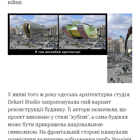
війни.
У липні того ж року одеська архітектурна студія
Dekart Studio запропонувала свій варіант
реконструкції будинку. Її автори зазначили, що
проєкт виконано у стилі “кубізм”, а сама будівля
може бути прикрашена національною
символікою. На фронтальній стороні планували
розмістити величезне зображення герба України.