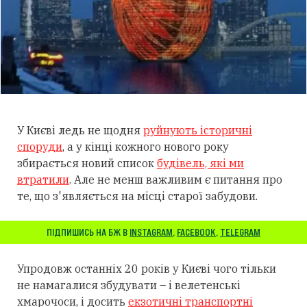
У Києві ледь не щодня
руйнують історичні
споруди
, а у кінці кожного нового року
збирається новий список
будівель, які ми
втратили
. Але не менш важливим є питання про
те, що з'являється на місці старої забудови.
ПІДПИШИСЬ НА БЖ В
INSTAGRAM
,
FACEBOOK
,
TELEGRAM
Упродовж останніх 20 років у Києві чого тільки
не намагалися збудувати – і велетенські
хмарочоси, і досить
екзотичні транспортні