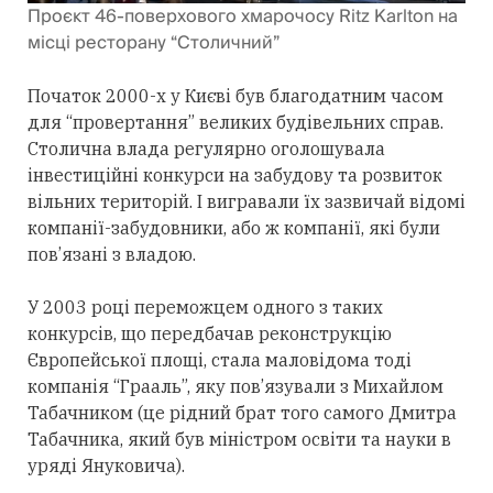
Проєкт 46-поверхового хмарочосу Ritz Karlton на
місці ресторану “Столичний”
Початок 2000-х у Києві був благодатним часом
для “провертання” великих будівельних справ.
Столична влада регулярно оголошувала
інвестиційні конкурси на забудову та розвиток
вільних територій. І вигравали їх зазвичай відомі
компанії-забудовники, або ж компанії, які були
пов’язані з владою.
У 2003 році переможцем одного з таких
конкурсів, що передбачав реконструкцію
Європейської площі, стала маловідома тоді
компанія “Грааль”, яку пов’язували з Михайлом
Табачником (це рідний брат того самого Дмитра
Табачника, який був міністром освіти та науки в
уряді Януковича).