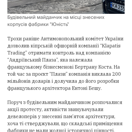
Будівельний майданчик на місці знесених
корпусів фабрики "Юність"
Трохи раніше Антимонопольний комітет України
дозволив кіпрській офшорній компанії “Klapatis
Trading” отримати контроль над компанією
“Андріївський Плаза”, яка належала
французькому бізнесменові Бертрану Коста. На
той час за проєкт “Плази” компанія виклала 200
мільйонів доларів і долучила до його розробки
французького архітектора Ентоні Бешу.
Поруч з будівельним майданчиком розпочалися
акції протесту, активісти звинувачували
девелоперів у знесенні пам’яток архітектури,
хоча ті стверджували, що складські приміщення
фабрики не мали жодної історичної цінності.