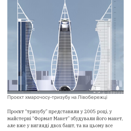
Проєкт хмарочосу-тризубу на Лівобережці
Проєкт “тризубу” представили у 2005 році, у
майстерні “Формат Макет” збудували його макет,
але вже у вигляді двох башт, та на цьому все