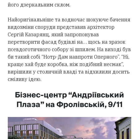
його дзеркальним склом.
Найоригінальніше та водночас шокуюче бачення
видозміни споруди представив архітектор
Сергій Казарянц, який запропонував
перетворити фасад будівлі на… щось на зразок
псевдоготичного собору зі шпилем. На виході був
би такий собі “Нотр-Дам навпроти Оперного”. “Ні,
краще хай буде коробка, ніж подібний несмак”,
вирішили у столичній владі та відхилили досить
сміливу ідею.
Бізнес-центр “Андріївський
Плаза” на Фролівській, 9/11