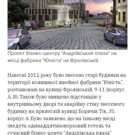
Проєкт бізнес-центру "Андріївський плаза" на
місці фабрики "Юність" на Фролівській
Навесні 2012 року було знесено старі будинки на
території колишньої швейної фабрики “Юність”,
розташовані на вулиці Фролівській, 9-11 (корпус
А, В). Також було знищено підстанцію у
внутрішньому дворі та аварійну стіну знесеного
будинку на прилеглій вулиці Боричів Тік, 35,
корпус А. Було заявлено, що на їхньому місці
зведуть одинадцятиповерховий готель та
сучасний бізнес-центр “Андріївська плаза”