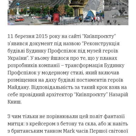
11 березня 2015 року на сайті “Київпроєкту”
з’явився документ під назвою “Реконструкція
будівлі Будинку Профспілок під музей героїв
України”. У ньому йшлося про те, що у планах
розробників компанії – трансформація Будинку
Профспілок у модерному стилі, який включав
розміщення на даху будівлі постаментів героїв
Майдану. Відповідальність за такий крок взяв на
себе провідний архітектор “Київпроєкту” Назарій
Книш.
З чим тільки не порівнювали цей політ фантазії
митця: з крейсером з бетону та скла, або ж навіть
з британським танком Mark часів Першої світової