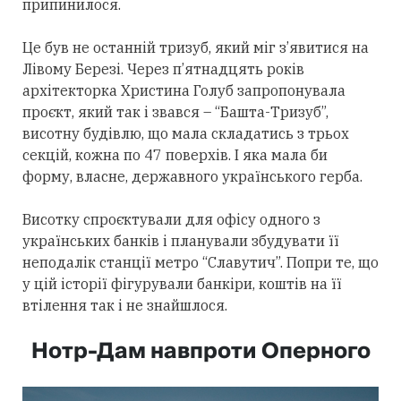
припинилося.
Це був не останній тризуб, який міг з’явитися на
Лівому Березі. Через п’ятнадцять років
архітекторка Христина Голуб запропонувала
проєкт, який так і звався – “Башта-Тризуб”,
висотну будівлю, що мала складатись з трьох
секцій, кожна по 47 поверхів. І яка мала би
форму, власне, державного українського герба.
Висотку спроєктували для офісу одного з
українських банків і планували збудувати її
неподалік станції метро “Славутич”. Попри те, що
у цій історії фігурували банкіри, коштів на її
втілення так і не знайшлося.
Нотр-Дам навпроти Оперного