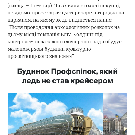
(площа – 1 гектар). Чи з’явилися охочі покупці,
невідомо, проте зараз ця територія огороджена
парканом, на якому ледь видніється напис:
“Після проведення археологічних розкопок на
цьому місці компанія Еста Холдинг під
контролем незалежної експертної ради збудує
малоповерхові будинки культурно-
просвітницького значення”.
Будинок Профспілок, який
ледь не став крейсером