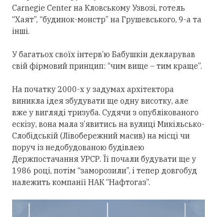
Carnegie Center на Кловському Узвозі, готель
“Хаят”, “будинок-монстр” на Грушевського, 9-а та
інші.
У багатьох своїх інтерв’ю Бабушкін декларував
свій фірмовий принцип: “чим вище – тим краще”.
На початку 2000-х у задумах архітектора
виникла ідея збудувати ще одну висотку, але
вже у вигляді тризуба. Судячи з опублікованого
ескізу, вона мала з’явитись на вулиці Микільсько-
Слобідській (Лівобережний масив) на місці чи
поруч із недобудованою будівлею
Держпостачання УРСР. Її почали будувати ще у
1986 році, потім “заморозили”, і тепер довгобуд
належить компанії НАК “Нафтогаз”.