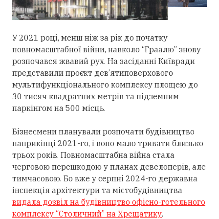
У 2021 році, менш ніж за рік до початку
повномасштабної війни, навколо “Граалю” знову
розпочався жвавий рух. На засіданні Київради
представили проєкт дев’ятиповерхового
мультифункціонального комплексу площею до
30 тисяч квадратних метрів та підземним
паркінгом на 500 місць.
Бізнесмени планували розпочати будівництво
наприкінці 2021-го, і воно мало тривати близько
трьох років. Повномасштабна війна стала
черговою перешкодою у планах девелоперів, але
тимчасовою. Бо вже у серпні 2024-го державна
інспекція архітектури та містобудівництва
видала дозвіл на будівництво офісно-готельного
комплексу “Столичний” на Хрещатику
.