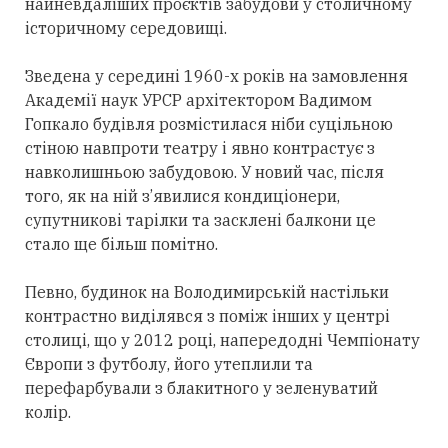
найневдаліших проєктів забудови у столичному
історичному середовищі.
Зведена у середині 1960-х років на замовлення
Академії наук УРСР архітектором Вадимом
Гопкало будівля розмістилася ніби суцільною
стіною навпроти театру і явно контрастує з
навколишньою забудовою. У новий час, після
того, як на ній з’явилися кондиціонери,
супутникові тарілки та засклені балкони це
стало ще більш помітно.
Певно, будинок на Володимирській настільки
контрастно виділявся з поміж інших у центрі
столиці, що у 2012 році, напередодні Чемпіонату
Європи з футболу, його утеплили та
перефарбували з блакитного у зеленуватий
колір.