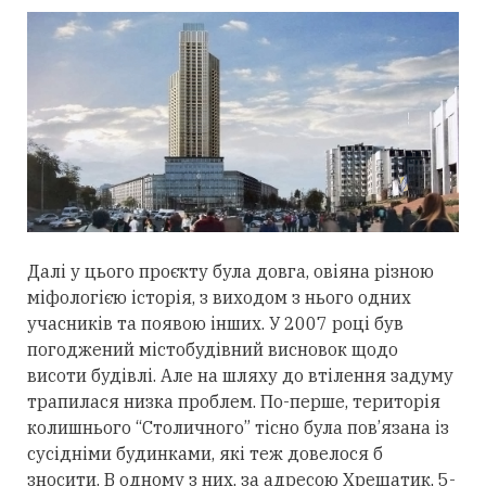
Далі у цього проєкту була довга, овіяна різною
міфологією історія, з виходом з нього одних
учасників та появою інших. У 2007 році був
погоджений містобудівний висновок щодо
висоти будівлі. Але на шляху до втілення задуму
трапилася низка проблем. По-перше, територія
колишнього “Столичного” тісно була пов’язана із
сусідніми будинками, які теж довелося б
зносити. В одному з них, за адресою Хрещатик, 5-