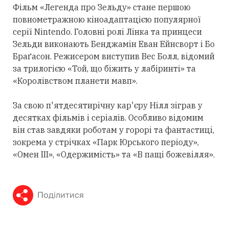
Фільм «Легенда про Зельду» стане першою
повнометражною кіноадаптацією популярної
серії Nintendo. Головні ролі Лінка та принцеси
Зельди виконають Бенджамін Еван Ейнсворт і Бо
Браґасон. Режисером виступив Вес Болл, відомий
за трилогією «Той, що біжить у лабіринті» та
«Королівством планети мавп».
За свою п'ятдесятирічну кар'єру Нілл зіграв у
десятках фільмів і серіалів. Особливо відомим
він став завдяки роботам у горорі та фантастиці,
зокрема у стрічках «Парк Юрського періоду»,
«Омен III», «Одержимість» та «В пащі божевілля».
Поділитися