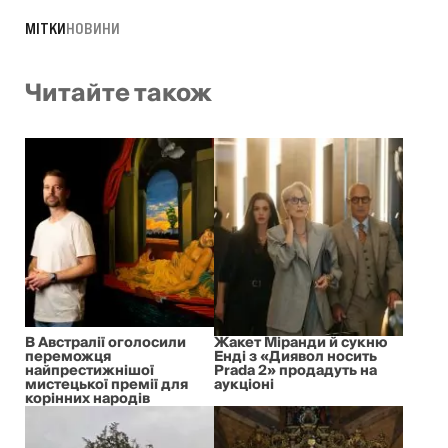
МІТКИ
НОВИНИ
Читайте також
В Австралії оголосили
Жакет Міранди й сукню
переможця
Енді з «Диявол носить
найпрестижнішої
Prada 2» продадуть на
мистецької премії для
аукціоні
корінних народів