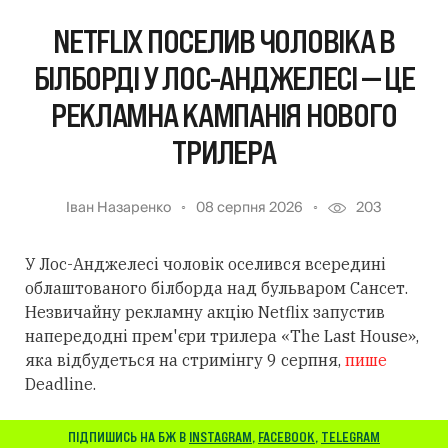
NETFLIX ПОСЕЛИВ ЧОЛОВІКА В
БІЛБОРДІ У ЛОС-АНДЖЕЛЕСІ — ЦЕ
РЕКЛАМНА КАМПАНІЯ НОВОГО
ТРИЛЕРА
Іван Назаренко
08 серпня 2026
203
У Лос-Анджелесі чоловік оселився всередині
облаштованого білборда над бульваром Сансет.
Незвичайну рекламну акцію Netflix запустив
напередодні прем'єри трилера «The Last House»,
яка відбудеться на стримінгу 9 серпня,
пише
Deadline.
ПІДПИШИСЬ НА БЖ В
INSTAGRAM
,
FACEBOOK
,
TELEGRAM