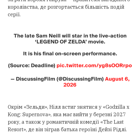
королівства, де розгортається більшість подій
серії.
The late Sam Neill will star in the live-action
‘LEGEND OF ZELDA’ movie.
It is his final on-screen performance.
(Source: Deadline)
pic.twitter.com/yg8sOORrpo
— DiscussingFilm (@DiscussingFilm)
August 6,
2026
Окрім «Зельди», Нілл встиг знятися у «Godzilla x
Kong: Supernova», яка має вийти у березні 2027
року, а також у романтичній комедії «The Last
Resort», де він зіграв батька героїні Дейзі Рідлі.