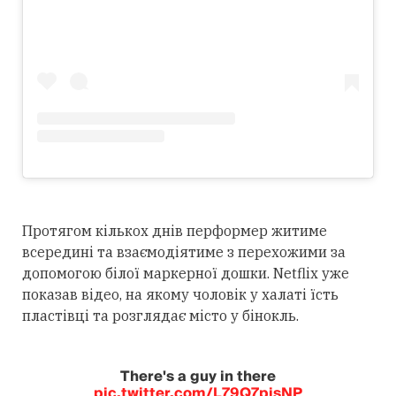
Протягом кількох днів перформер житиме
всередині та взаємодіятиме з перехожими за
допомогою білої маркерної дошки. Netflix уже
показав відео, на якому чоловік у халаті їсть
пластівці та розглядає місто у бінокль.
There's a guy in there
pic.twitter.com/L79Q7pisNP