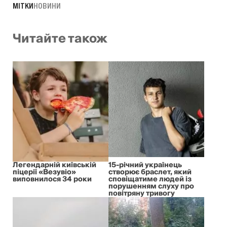
МІТКИ
НОВИНИ
Читайте також
Легендарній київській
15-річний українець
піцерії «Везувіо»
створює браслет, який
виповнилося 34 роки
сповіщатиме людей із
порушенням слуху про
повітряну тривогу