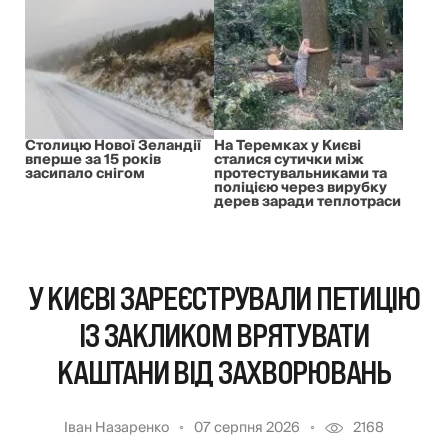
Столицю Нової Зеландії
На Теремках у Києві
вперше за 15 років
сталися сутички між
засипало снігом
протестувальниками та
поліцією через вирубку
дерев заради теплотраси
У КИЄВІ ЗАРЕЄСТРУВАЛИ ПЕТИЦІЮ
ІЗ ЗАКЛИКОМ ВРЯТУВАТИ
КАШТАНИ ВІД ЗАХВОРЮВАНЬ
Іван Назаренко
07 серпня 2026
2168