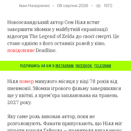
Іван Назаренко
08 серпня 2026
1572
Новозеландський актор Сем Нілл встиг
завершити зйомки у майбутній екранізації
відеогри The Legend of Zelda до своєї смерті. Це
стане однією з його останніх ролей у кіно,
повідомляє
Deadline.
ПІДПИШИСЬ НА БЖ В
INSTAGRAM
,
FACEBOOK
,
TELEGRAM
Нілл
помер
минулого місяця у віці 78 років від
пневмонії. Зйомки ігрового фільму завершилися
ще у квітні, а прем'єра запланована на травень
2027 року.
Яку саме роль виконав актор, поки не
розголошують. Фанати припускають, що Нілл міг
зіграти короля Гайрула — правителя вигаданого