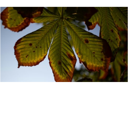
У Києві
зареєстрували
петицію із закликом
запровадити міську програму захисту каштанів
від мінуючої молі та грибкових захворювань.