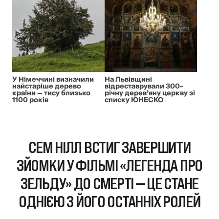
У Німеччині визначили
На Львівщині
найстаріше дерево
відреставрували 300-
країни — тису близько
річну дерев’яну церкву зі
1100 років
списку ЮНЕСКО
СЕМ НІЛЛ ВСТИГ ЗАВЕРШИТИ
ЗЙОМКИ У ФІЛЬМІ «ЛЕГЕНДА ПРО
ЗЕЛЬДУ» ДО СМЕРТІ — ЦЕ СТАНЕ
ОДНІЄЮ З ЙОГО ОСТАННІХ РОЛЕЙ