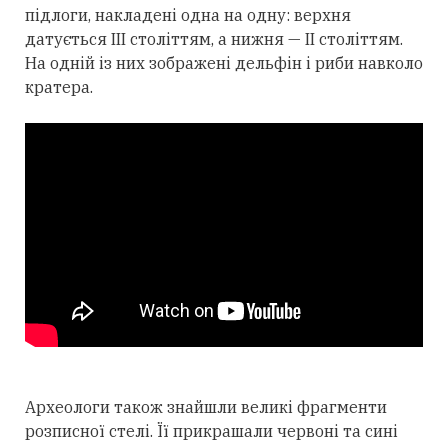
підлоги, накладені одна на одну: верхня
датується III століттям, а нижня — II століттям.
На одній із них зображені дельфін і риби навколо
кратера.
Археологи також знайшли великі фрагменти
розписної стелі. Її прикрашали червоні та сині