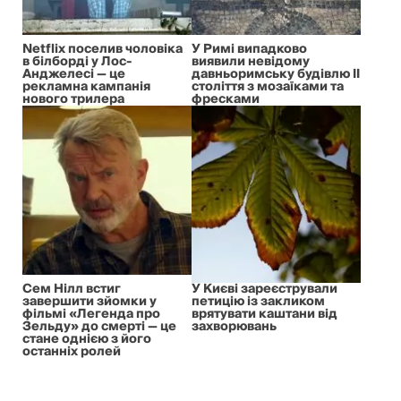
Netflix поселив чоловіка
У Римі випадково
в білборді у Лос-
виявили невідому
Анджелесі — це
давньоримську будівлю II
рекламна кампанія
століття з мозаїками та
нового трилера
фресками
Сем Нілл встиг
У Києві зареєстрували
завершити зйомки у
петицію із закликом
фільмі «Легенда про
врятувати каштани від
Зельду» до смерті — це
захворювань
стане однією з його
останніх ролей