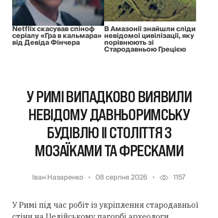
Netflix скасував спіноф
В Амазонії знайшли сліди
серіалу «Гра в кальмара»
невідомої цивілізації, яку
від Девіда Фінчера
порівнюють зі
Стародавньою Грецією
У РИМІ ВИПАДКОВО ВИЯВИЛИ
НЕВІДОМУ ДАВНЬОРИМСЬКУ
БУДІВЛЮ II СТОЛІТТЯ З
МОЗАЇКАМИ ТА ФРЕСКАМИ
Іван Назаренко
08 серпня 2026
1157
У Римі під час робіт із укріплення стародавньої
стіни на Целійському пагорбі археологи