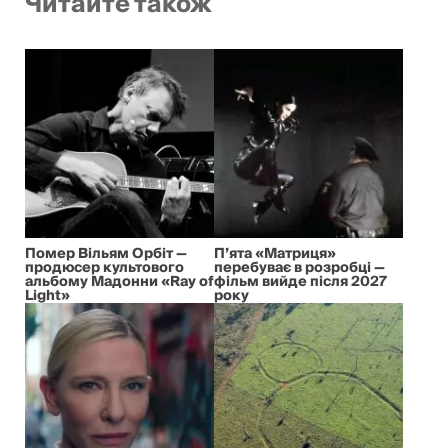
Читайте також
Помер Вільям Орбіт —
П’ята «Матриця»
продюсер культового
перебуває в розробці —
альбому Мадонни «Ray of
фільм вийде після 2027
Light»
року