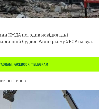
ини КМДА погодив невідкладні
 колишній будівлі Раднаркому УРСР на вул.
TAGRAM
,
FACEBOOK
,
TELEGRAM
итро Перов.