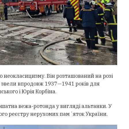
о неокласицизму. Він розташований на розі
лю звели впродовж 1937—1941 років для
ського і Юрія Корбіна.
 ошатна вежа-ротонда у вигляді альтанки. У
ого реєстру нерухомих памʼяток України.