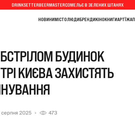
DRINKSETTER
BEERMASTER
СОМЕЛЬЄ В ЗЕЛЕНИХ ШТАНЯХ
НОВИНИ
МІСТО
ЛЮДИ
БРЕНДИ
КІНО
КНИГИ
АРТ
ЇЖА
П
БСТРІЛОМ БУДИНОК
ТРІ КИЄВА ЗАХИСТЯТЬ
ЙНУВАННЯ
 серпня 2025
473