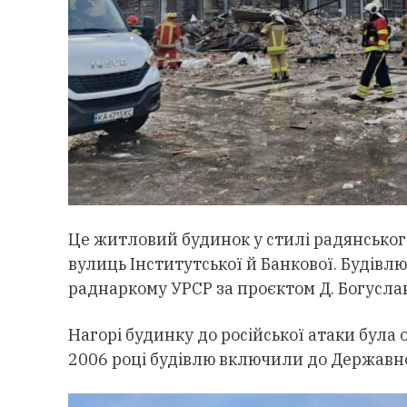
Це житловий будинок у стилі радянськог
вулиць Інститутської й Банкової. Будів
раднаркому УРСР за проєктом Д. Богуслав
Нагорі будинку до російської атаки була
2006 році будівлю включили до Державн