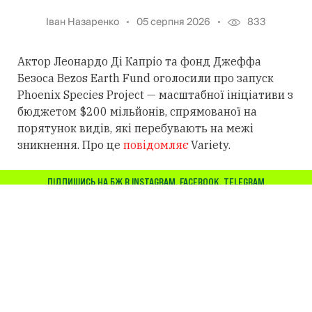
Іван Назаренко
05 серпня 2026
833
Актор Леонардо Ді Капріо та фонд Джеффа
Безоса Bezos Earth Fund оголосили про запуск
Phoenix Species Project — масштабної ініціативи з
бюджетом $200 мільйонів, спрямованої на
порятунок видів, які перебувають на межі
зникнення. Про це
повідомляє
Variety.
ПІДПИШИСЬ НА БЖ В
INSTAGRAM
,
FACEBOOK
,
TELEGRAM
Проєкт підтримуватиме відновлення 100 видів
тварин і рослин у 30 країнах світу. Зокрема
ссавців, птахів, амфібій, плазунів, риб,
безхребетних, а також рослин, що мешкають у
різних екосистемах.