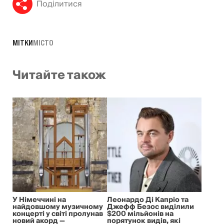
Поділитися
МІТКИ
МІСТО
Читайте також
У Німеччині на
Леонардо Ді Капріо та
найдовшому музичному
Джефф Безос виділили
концерті у світі пролунав
$200 мільйонів на
новий акорд —
порятунок видів, які