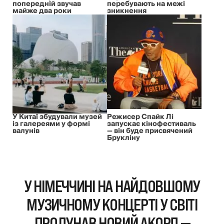
попередній звучав
перебувають на межі
майже два роки
зникнення
У Китаї збудували музей
Режисер Спайк Лі
із галереями у формі
запускає кінофестиваль
валунів
— він буде присвячений
Брукліну
У НІМЕЧЧИНІ НА НАЙДОВШОМУ
МУЗИЧНОМУ КОНЦЕРТІ У СВІТІ
ПРОЛУНАВ НОВИЙ АКОРД —