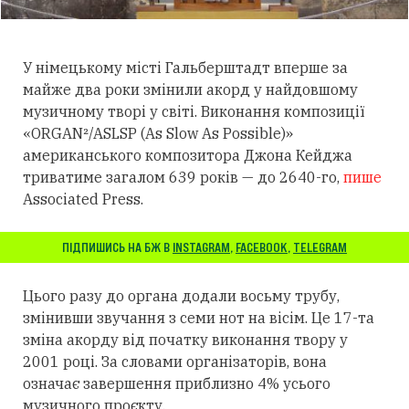
У німецькому місті Гальберштадт вперше за
майже два роки змінили акорд у найдовшому
музичному творі у світі. Виконання композиції
«ORGAN²/ASLSP (As Slow As Possible)»
американського композитора Джона Кейджа
триватиме загалом 639 років — до 2640-го,
пише
Associated Press.
ПІДПИШИСЬ НА БЖ В
INSTAGRAM
,
FACEBOOK
,
TELEGRAM
Цього разу до органа додали восьму трубу,
змінивши звучання з семи нот на вісім. Це 17-та
зміна акорду від початку виконання твору у
2001 році. За словами організаторів, вона
означає завершення приблизно 4% усього
музичного проєкту.