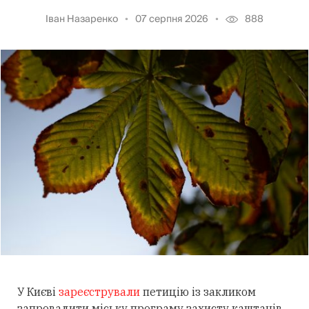
Іван Назаренко
07 серпня 2026
888
У Києві
зареєстрували
петицію із закликом
запровадити міську програму захисту каштанів