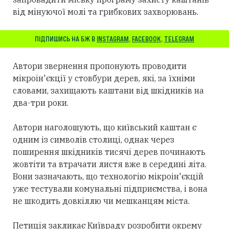
від мінуючої молі та грибкових захворювань.
ПІДПИШИСЬ НА БЖ В
INSTAGRAM
,
FACEBOOK
,
TELEGRAM
Автори звернення пропонують проводити
мікроін'єкції у стовбури дерев, які, за їхніми
словами, захищають каштани від шкідників на
два-три роки.
Автори наголошують, що київський каштан є
одним із символів столиці, однак через
поширення шкідників тисячі дерев починають
жовтіти та втрачати листя вже в середині літа.
Вони зазначають, що технологію мікроін'єкцій
уже тестували комунальні підприємства, і вона
не шкодить довкіллю чи мешканцям міста.
Петиція закликає Київраду розробити окрему