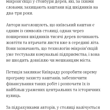
мікроін'єкції у стовбури дерев, які, за їхніми
словами, захищають каштани від шкідників на
два-три роки.
Автори наголошують, що київський каштан є
одним із символів столиці, однак через
поширення шкідників тисячі дерев починають
жовтіти та втрачати листя вже в середині літа.
Вони зазначають, що технологію мікроін'єкцій
уже тестували комунальні підприємства, і вона
не шкодить довкіллю чи мешканцям міста.
Петиція закликає Київраду розробити окрему
програму захисту каштанів, забезпечити
фінансування таких робіт і розпочати їх із
найбільш уражених центральних та історичних
вулиць.
За підрахунками авторів, у столиці налічується