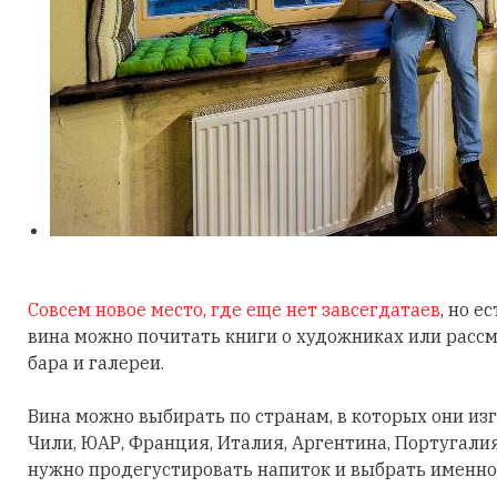
Совсем новое место, где еще нет завсегдатаев
, но е
вина можно почитать книги о художниках или рассм
бара и галереи.
Вина можно выбирать по странам, в которых они изг
Чили, ЮАР, Франция, Италия, Аргентина, Португалия
нужно продегустировать напиток и выбрать именно 