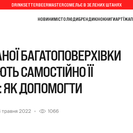
DRINKSETTER
BEERMASTER
СОМЕЛЬЄ В ЗЕЛЕНИХ ШТАНЯХ
НОВИНИ
МІСТО
ЛЮДИ
БРЕНДИ
КІНО
КНИГИ
АРТ
ЇЖА
П
НОЇ БАГАТОПОВЕРХІВКИ
ЮТЬ САМОСТІЙНО ЇЇ
: ЯК ДОПОМОГТИ
 травня 2022
1066