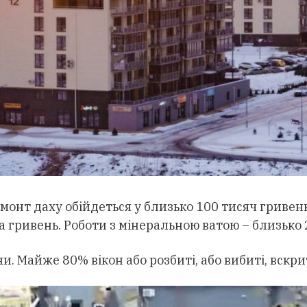
онт даху обійдеться у близько 100 тисяч гривень
а гривень. Роботи з мінеральною ватою – близько 
и. Майже 80% вікон або розбиті, або вибиті, вскри