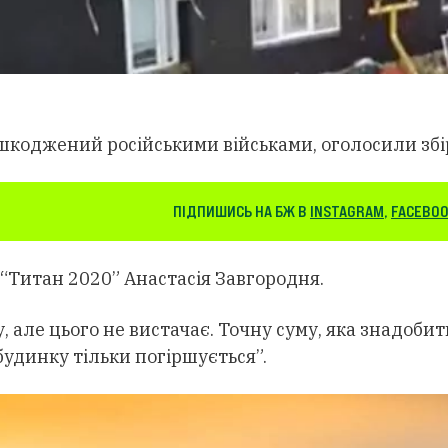
ошкоджений російськими військами, оголосили збі
ПІДПИШИСЬ НА БЖ В
INSTAGRAM
,
FACEBO
“Титан 2020” Анастасія Завгородня.
 але цього не вистачає. Точну суму, яка знадобит
удинку тільки погіршується”.