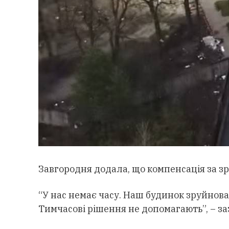
Завгородня додала, що компенсація за зр
“У нас немає часу. Наш будинок зруйнова
Тимчасові рішення не допомагають”, – за