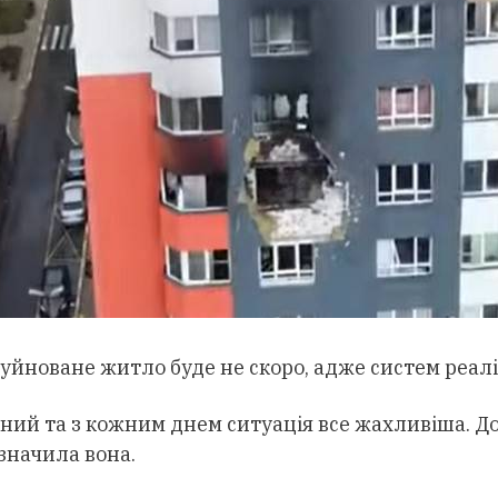
уйноване житло буде не скоро, адже систем реаліз
ний та з кожним днем ситуація все жахливіша. До
значила вона.