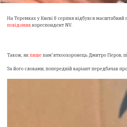
На Теремках у Києві 8 серпня відбувся масштабний
повідомив
кореспондент NV.
Також, як
пише
пам'яткоохоронець Дмитро Перов, під
За його словами, попередній варіант передбачав пр