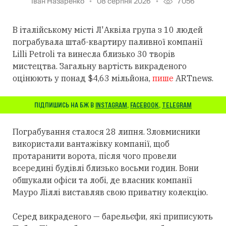
Іван Назаренко
08 серпня 2026
7056
В італійському місті Л'Аквіла група з 10 людей
пограбувала штаб-квартиру паливної компанії
Lilli Petroli та винесла близько 30 творів
мистецтва. Загальну вартість викраденого
оцінюють у понад $4,63 мільйона,
пише
ARTnews.
ПІДПИШИСЬ НА БЖ В
INSTAGRAM
,
FACEBOOK
,
TELEGRAM
Пограбування сталося 28 липня. Зловмисники
використали вантажівку компанії, щоб
протаранити ворота, після чого провели
всередині будівлі близько восьми годин. Вони
обшукали офіси та лобі, де власник компанії
Мауро Ліллі виставляв свою приватну колекцію.
Серед викраденого — барельєфи, які приписують