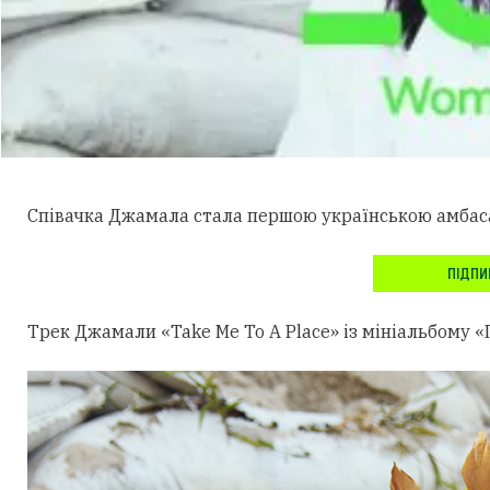
Співачка Джамала стала першою українською амбаса
ПІДПИ
Трек Джамали «Take Me To A Place» із мініальбому 