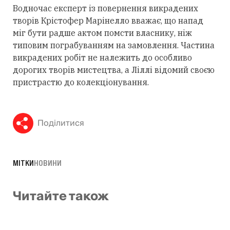
Водночас експерт із повернення викрадених
творів Крістофер Марінелло вважає, що напад
міг бути радше актом помсти власнику, ніж
типовим пограбуванням на замовлення. Частина
викрадених робіт не належить до особливо
дорогих творів мистецтва, а Ліллі відомий своєю
пристрастю до колекціонування.
Поділитися
МІТКИ
НОВИНИ
Читайте також