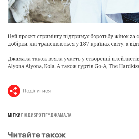
Цей проєкт стримінгу підтримує боротьбу жінок за с
добірки, які транслюються у 187 країнах світу, а відт
Джамала також взяла участь у створенні плейлистів
Alyona Alyona, Kola. А також гуртів Go-A, The Hardkiss
Поділитися
МІТКИ
ЛЮДИ
SPOTIFY
ДЖАМАЛА
Читайте також