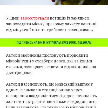
У Києві
зареєстрували
петицію із закликом
запровадити міську програму захисту каштанів
від мінуючої молі та грибкових захворювань.
ПІДПИШИСЬ НА БЖ В
INSTAGRAM
,
FACEBOOK
,
TELEGRAM
Автори звернення пропонують проводити
мікроін'єкції у стовбури дерев, які, за їхніми
словами, захищають каштани від шкідників на
два-три роки.
Автори наголошують, що київський каштан є
одним із символів столиці, однак через
поширення шкідників тисячі дерев починають
жовтіти та втрачати листя вже в середині літа.
Вони зазначають, що технологію мікроін'єкцій