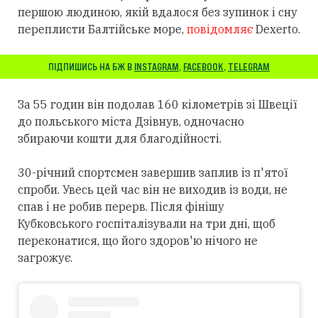
першою людиною, якій вдалося без зупинок і сну
переплисти Балтійське море,
повідомляє
Dexerto.
ПІДПИШИСЬ НА БЖ В
INSTAGRAM
,
FACEBOOK
,
TELEGRAM
За 55 годин він подолав 160 кілометрів зі Швеції
до польського міста Дзівнув, одночасно
збираючи кошти для благодійності.
30-річний спортсмен завершив заплив із п'ятої
спроби. Увесь цей час він не виходив із води, не
спав і не робив перерв. Після фінішу
Кубковського госпіталізували на три дні, щоб
переконатися, що його здоров'ю нічого не
загрожує.