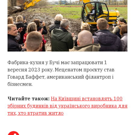
Фабрика-кухня у Бучі має запрацювати 1
вересня 2023 року. Меценатом проєкту став
Говард Баффет, американський філантроп і
бізнесмен.
Читайте також:
На Київщині встановлять 100
збірних будинків від українського виробника для
тих, хто втратив житло