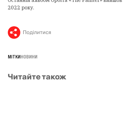
Останній альбом Орбіта «The Painter» вийшов
2022 року.
Поділитися
МІТКИ
НОВИНИ
Читайте також