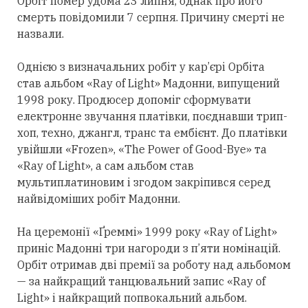
Орбіт помер удома 23 липня, однак про його
смерть повідомили 7 серпня. Причину смерті не
назвали.
Однією з визначальних робіт у кар’єрі Орбіта
став альбом «Ray of Light» Мадонни, випущений
1998 року. Продюсер допоміг сформувати
електронне звучання платівки, поєднавши трип-
хоп, техно, джангл, транс та ембієнт. До платівки
увійшли «Frozen», «The Power of Good-Bye» та
«Ray of Light», а сам альбом став
мультиплатиновим і згодом закріпився
серед
найвідоміших робіт Мадонни.
На церемонії «Ґреммі» 1999 року «Ray of Light»
приніс Мадонні
три
нагороди з п’яти номінацій.
Орбіт
отримав
дві премії за роботу над альбомом
— за найкращий танцювальний запис «Ray of
Light» і найкращий попвокальний альбом.