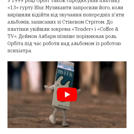
У 1999 році Орбіт також спродюсував платівку
«13» гурту Blur. Музиканти запросили його, коли
вирішили відійти від звучання попередніх п’яти
альбомів, записаних зі Стівеном Стрітом. До
платівки увійшли зокрема «Tender» і «Coffee &
TV». Деймон Албарн пізніше порівнював роль
Орбіта під час роботи над альбомом із роботою
психіатра.