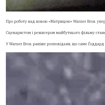
Про роботу над новою «Матрицею» Warner Bros. уперш
Сценаристом і режисером майбутнього фільму стан
У Warner Bros. раніше розповідали, що саме Ґоддард