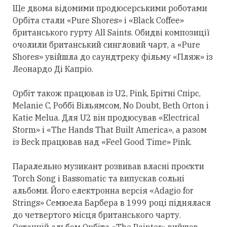
Ще двома відомими продюсерськими роботами
Орбіта
стали
«Pure Shores» і «Black Coffee»
британського гурту All Saints. Обидві композиції
очолили британський сингловий чарт, а «Pure
Shores» увійшла до саундтреку фільму «Пляж» із
Леонардо Ді Капріо.
Орбіт також працював із U2, Pink, Брітні Спірс,
Melanie C, Роббі Вільямсом, No Doubt, Beth Orton і
Katie Melua. Для U2 він продюсував «Electrical
Storm» і «The Hands That Built America», а разом
із Beck працював над «Feel Good Time» Pink.
Паралельно музикант розвивав власні проєкти
Torch Song і Bassomatic та випускав сольні
альбоми. Його електронна версія «Adagio for
Strings» Семюела Барбера в 1999 році піднялася
до четвертого місця британського чарту.