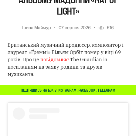
LIGHT»
Ірина Маймур
07 серпня 2026
616
Британський музичний продюсер, композитор і
лауреат «Ґреммі» Вільям Орбіт помер у віці 69
років. Про це
повідомляє
The Guardian із
посиланням
на заяву родини та друзів
музиканта.
ПІДПИШИСЬ НА БЖ В
INSTAGRAM
,
FACEBOOK
,
TELEGRAM