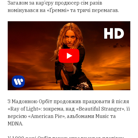
Загалом за кар’єру продюсер сім разів
номінувався на «Ґреммі» та тричі перемагав.
З Мадонною Орбіт
продовжив
працювати й після
«Ray of Light»: зокрема, над «Beautiful Stranger», її
версією «American Pie», альбомами Music та
MDNA.