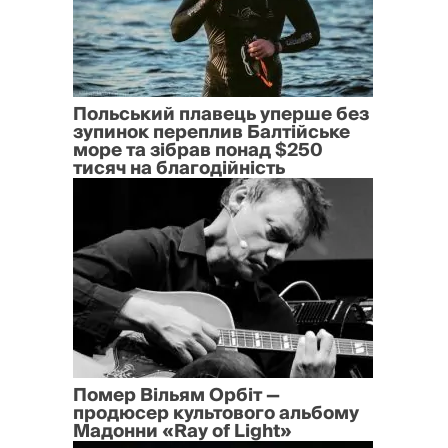
Польський плавець уперше без
зупинок переплив Балтійське
море та зібрав понад $250
тисяч на благодійність
Помер Вільям Орбіт —
продюсер культового альбому
Мадонни «Ray of Light»