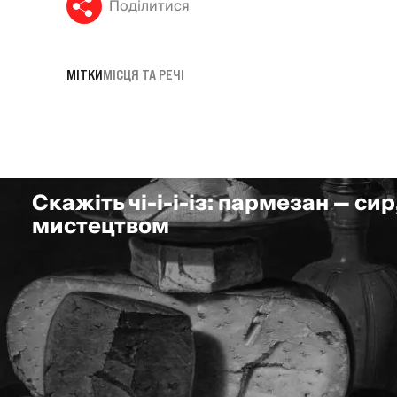
Поділитися
МІТКИ
МІСЦЯ ТА РЕЧІ
Скажіть чі-і-і-із: пармезан — сир
мистецтвом