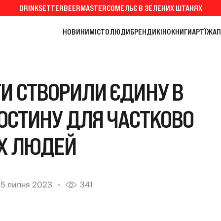
DRINKSETTER
BEERMASTER
СОМЕЛЬЄ В ЗЕЛЕНИХ ШТАНЯХ
НОВИНИ
МІСТО
ЛЮДИ
БРЕНДИ
КІНО
КНИГИ
АРТ
ЇЖА
П
ТИ СТВОРИЛИ ЄДИНУ В
РОСТИНУ ДЛЯ ЧАСТКОВО
Х ЛЮДЕЙ
15 липня 2023
341