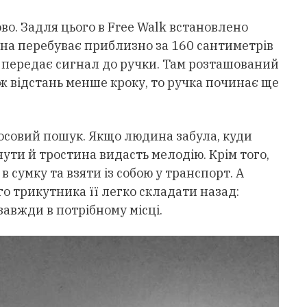
во. Задля цього в Free Walk встановлено
ина перебуває приблизно за 160 сантиметрів
к передає сигнал до ручки. Там розташований
ж відстань менше кроку, то ручка починає ще
осовий пошук. Якщо людина забула, куди
ути й тростина видасть мелодію. Крім того,
в сумку та взяти із собою у транспорт. А
о трикутника її легко складати назад:
авжди в потрібному місці.