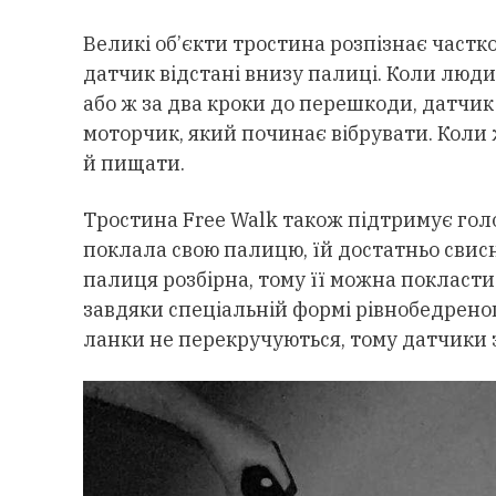
Великі об’єкти тростина розпізнає частко
датчик відстані внизу палиці. Коли люд
або ж за два кроки до перешкоди, датчи
моторчик, який починає вібрувати. Коли 
й пищати.
Тростина Free Walk також підтримує гол
поклала свою палицю, їй достатньо свисн
палиця розбірна, тому її можна покласти 
завдяки спеціальній формі рівнобедреног
ланки не перекручуються, тому датчики з