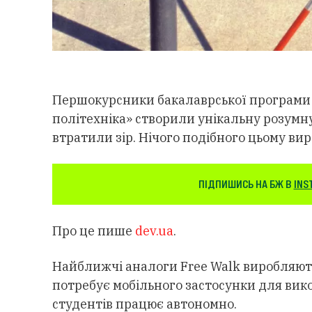
Першокурсники бакалаврської програми «
політехніка» створили унікальну розумну
втратили зір. Нічого подібного цьому вир
ПІДПИШИСЬ НА БЖ В
INS
Про це пише
dev.ua
.
Найближчі аналоги Free Walk виробляють
потребує мобільного застосунки для вико
студентів працює автономно.