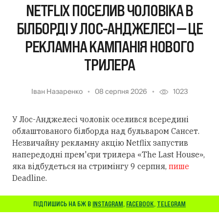
NETFLIX ПОСЕЛИВ ЧОЛОВІКА В
БІЛБОРДІ У ЛОС-АНДЖЕЛЕСІ — ЦЕ
РЕКЛАМНА КАМПАНІЯ НОВОГО
ТРИЛЕРА
Іван Назаренко
08 серпня 2026
1023
У Лос-Анджелесі чоловік оселився всередині
облаштованого білборда над бульваром Сансет.
Незвичайну рекламну акцію Netflix запустив
напередодні прем'єри трилера «The Last House»,
яка відбудеться на стримінгу 9 серпня,
пише
Deadline.
ПІДПИШИСЬ НА БЖ В
INSTAGRAM
,
FACEBOOK
,
TELEGRAM