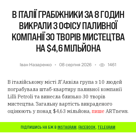
В ІТАЛІЇ ГРАБІЖНИКИ ЗА 8 ГОДИН
ВИКРАЛИ З ОФІСУ ПАЛИВНОЇ
КОМПАНІЇ 30 ТВОРІВ МИСТЕЦТВА
НА $4,6 МІЛЬЙОНА
Іван Назаренко
08 серпня 2026
1461
В італійському місті Л'Аквіла група з 10 людей
пограбувала штаб-квартиру паливної компанії
Lilli Petroli та винесла близько 30 творів
мистецтва. Загальну вартість викраденого
оцінюють у понад $4,63 мільйона,
пише
ARTnews.
ПІДПИШИСЬ НА БЖ В
INSTAGRAM
,
FACEBOOK
,
TELEGRAM