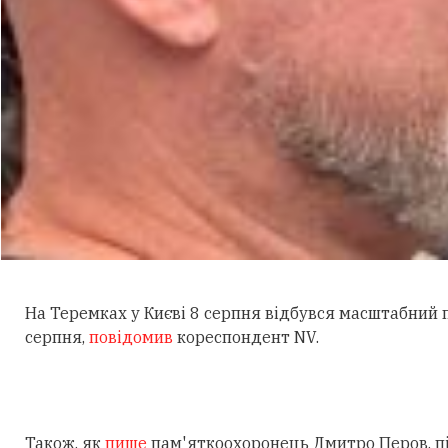
На Теремках у Києві 8 серпня відбувся масштабний
серпня,
повідомив
кореспондент NV.
Також, як
пише
пам'яткоохоронець Дмитро Перов, під