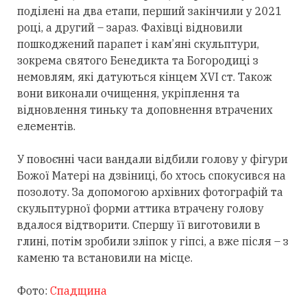
поділені на два етапи, перший закінчили у 2021
році, а другий – зараз. Фахівці відновили
пошкоджений парапет і кам’яні скульптури,
зокрема святого Бенедикта та Богородиці з
немовлям, які датуються кінцем XVI ст. Також
вони виконали очищення, укріплення та
відновлення тиньку та доповнення втрачених
елементів.
У повоєнні часи вандали відбили голову у фігури
Божої Матері на дзвіниці, бо хтось спокусився на
позолоту. За допомогою архівних фотографій та
скульптурної форми аттика втрачену голову
вдалося відтворити. Спершу її виготовили в
глині, потім зробили зліпок у гіпсі, а вже після – з
каменю та встановили на місце.
Фото:
Спадщина