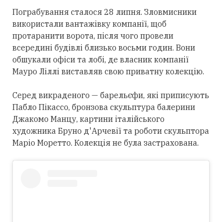
Пограбування сталося 28 липня. Зловмисники
використали вантажівку компанії, щоб
протаранити ворота, після чого провели
всередині будівлі близько восьми годин. Вони
обшукали офіси та лобі, де власник компанії
Мауро Ліллі виставляв свою приватну колекцію.
Серед викраденого — барельєфи, які приписують
Пабло Пікассо, бронзова скульптура балерини
Джакомо Манцу, картини італійського
художника Бруно д'Арчевії та роботи скульптора
Маріо Моретто. Колекція не була застрахована.