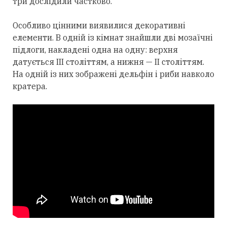
три дослідили частково.
Особливо цінними виявилися декоративні
елементи. В одній із кімнат знайшли дві мозаїчні
підлоги, накладені одна на одну: верхня
датується III століттям, а нижня — II століттям.
На одній із них зображені дельфін і риби навколо
кратера.