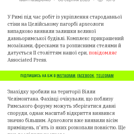
У Римі під час робіт із укріплення стародавньої
стіни на Целійському пагорбі археологи
випадково виявили залишки великої
давньоримської будівлі. Комплекс прикрашений
мозаїками, фресками та розписними стелями й
датується II століттям нашої ери,
повідомляє
Associated Press.
ПІДПИШИСЬ НА БЖ В
INSTAGRAM
,
FACEBOOK
,
TELEGRAM
Знахідку зробили на території Вілли
Челімонтана. Фахівці очікували, що поблизу
Римського форуму можуть зберігатися давні
споруди, однак масштаб відкриття виявився
значно більшим. Археологи вже виявили вісім
приміщень, п'ять із яких розкопали повністю. Ще