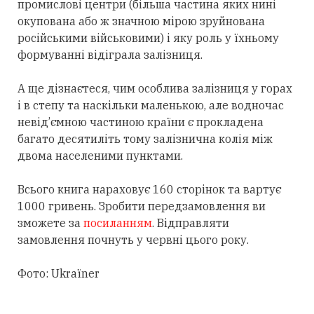
промислові центри (більша частина яких нині
окупована або ж значною мірою зруйнована
російськими військовими) і яку роль у їхньому
формуванні відіграла залізниця.
А ще дізнаєтеся, чим особлива залізниця у горах
і в степу та наскільки маленькою, але водночас
невід’ємною частиною країни є прокладена
багато десятиліть тому залізнична колія між
двома населеними пунктами.
Всього книга нараховує 160 сторінок та вартує
1000 гривень. Зробити передзамовлення ви
зможете за
посиланням
. Відправляти
замовлення почнуть у червні цього року.
Фото: Ukraїner