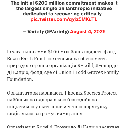
The initial $200 million commitment makes it
the largest single philanthropic initiative
dedicated to recovering critically…
pic.twitter.com/qyjz5MKuTL
— Variety (@Variety)
August 4, 2026
Із загальної суми $100 мільйонів надасть фонд
Bezos Earth Fund, ще стільки ж забезпечать
природоохоронна організація Re:wild, Леонардо
Ді Капріо, фонд Age of Union і Todd Graves Family
Foundation.
Організатори називають Phoenix Species Project
найбільшою одноразовою благодійною
ініціативою у світі, присвяченою порятунку
видів, яким загрожує вимирання.
Організацію Re:wild Леонардо Ді Капріо заснував