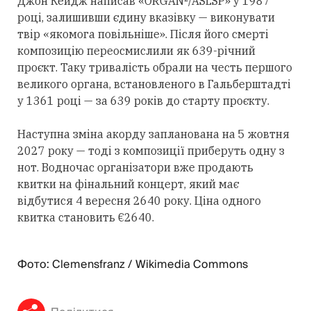
Джон Кейдж написав «ORGAN²/ASLSP» у 1987
році, залишивши єдину вказівку — виконувати
твір «якомога повільніше». Після його смерті
композицію переосмислили як 639-річний
проєкт. Таку тривалість обрали на честь першого
великого органа, встановленого в Гальберштадті
у 1361 році — за 639 років до старту проєкту.
Наступна зміна акорду запланована на 5 жовтня
2027 року — тоді з композиції приберуть одну з
нот. Водночас організатори вже продають
квитки на фінальний концерт, який має
відбутися 4 вересня 2640 року. Ціна одного
квитка становить €2640.
Фото: Clemensfranz / Wikimedia Commons