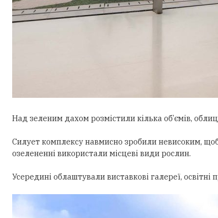
Над зеленим дахом розмістили кілька об’ємів, облиц
Силует комплексу навмисно зробили невисоким, щоб
озелененні використали місцеві види рослин.
Усередині облаштували виставкові галереї, освітні 