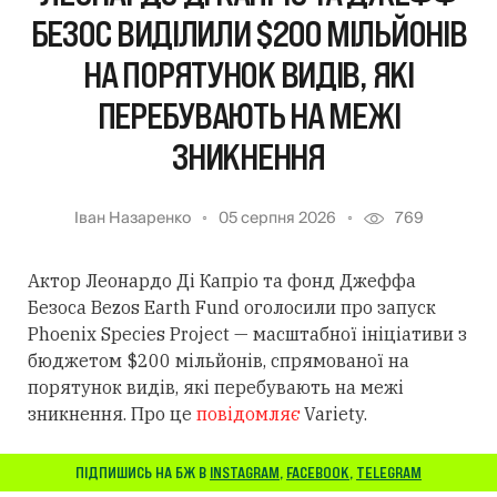
БЕЗОС ВИДІЛИЛИ $200 МІЛЬЙОНІВ
НА ПОРЯТУНОК ВИДІВ, ЯКІ
ПЕРЕБУВАЮТЬ НА МЕЖІ
ЗНИКНЕННЯ
Іван Назаренко
05 серпня 2026
769
Актор Леонардо Ді Капріо та фонд Джеффа
Безоса Bezos Earth Fund оголосили про запуск
Phoenix Species Project — масштабної ініціативи з
бюджетом $200 мільйонів, спрямованої на
порятунок видів, які перебувають на межі
зникнення. Про це
повідомляє
Variety.
ПІДПИШИСЬ НА БЖ В
INSTAGRAM
,
FACEBOOK
,
TELEGRAM