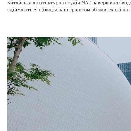
Китайська архітектурна студія MAD завершила звод
здіймаються облицьовані гранітом об’єми, схожі на 