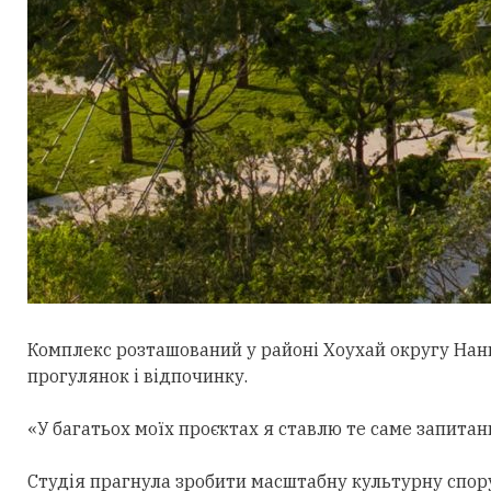
Комплекс розташований у районі Хоухай округу Нан
прогулянок і відпочинку.
«У багатьох моїх проєктах я ставлю те саме запитан
Студія прагнула зробити масштабну культурну спор