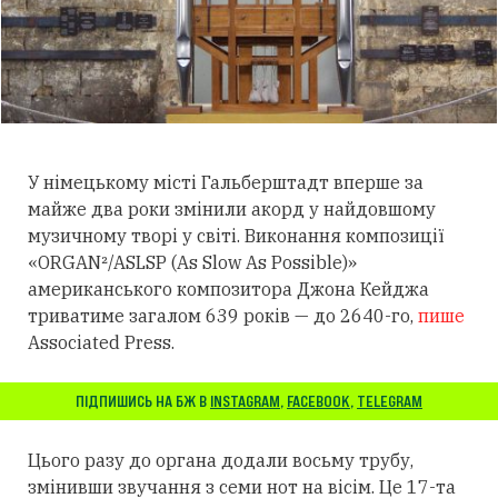
У німецькому місті Гальберштадт вперше за
майже два роки змінили акорд у найдовшому
музичному творі у світі. Виконання композиції
«ORGAN²/ASLSP (As Slow As Possible)»
американського композитора Джона Кейджа
триватиме загалом 639 років — до 2640-го,
пише
Associated Press.
ПІДПИШИСЬ НА БЖ В
INSTAGRAM
,
FACEBOOK
,
TELEGRAM
Цього разу до органа додали восьму трубу,
змінивши звучання з семи нот на вісім. Це 17-та