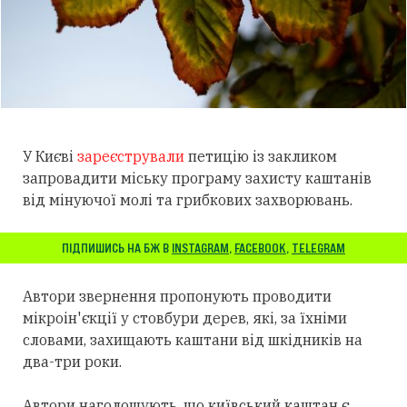
У Києві
зареєстрували
петицію із закликом
запровадити міську програму захисту каштанів
від мінуючої молі та грибкових захворювань.
ПІДПИШИСЬ НА БЖ В
INSTAGRAM
,
FACEBOOK
,
TELEGRAM
Автори звернення пропонують проводити
мікроін'єкції у стовбури дерев, які, за їхніми
словами, захищають каштани від шкідників на
два-три роки.
Автори наголошують, що київський каштан є