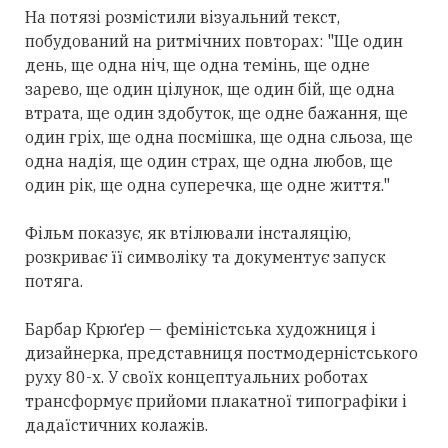
На потязі розмістили візуальний текст,
побудований на ритмічних повторах: "Ще один
день, ще одна ніч, ще одна темінь, ще одне
зарево, ще один цілунок, ще один бій, ще одна
втрата, ще один здобуток, ще одне бажання, ще
один гріх, ще одна посмішка, ще одна сльоза, ще
одна надія, ще один страх, ще одна любов, ще
один рік, ще одна суперечка, ще одне життя."
Фільм показує, як втілювали інсталяцію,
розкриває її символіку та документує запуск
потяга.
Барбар Крюґер — феміністська художниця і
дизайнерка, представниця постмодерністського
руху 80-х. У своїх концептуальних роботах
трансформує прийоми плакатної типографіки і
дадаїстичних колажів.