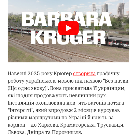
Навесні 2025 року Крюґер
створила
графічну
роботу українською мовою під назвою “Без назви
(Ще одне знову)”. Вона присвятила її українцям,
які щодня продовжують невпинний рух.
Інсталяція охоплювала девʼять вагонів потяга
"Інтерсіті", який впродовж 2 місяців курсував
різними маршрутами по Україні й навіть за
кордон – до Харкова, Краматорська, Трускавця,
Львова, Дніпра та Перемишля.