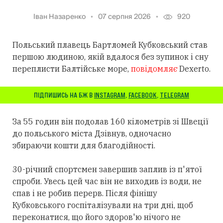
Іван Назаренко
07 серпня 2026
920
Польський плавець Бартломей Кубковський став
першою людиною, якій вдалося без зупинок і сну
переплисти Балтійське море,
повідомляє
Dexerto.
ПІДПИШИСЬ НА БЖ В
INSTAGRAM
,
FACEBOOK
,
TELEGRAM
За 55 годин він подолав 160 кілометрів зі Швеції
до польського міста Дзівнув, одночасно
збираючи кошти для благодійності.
30-річний спортсмен завершив заплив із п'ятої
спроби. Увесь цей час він не виходив із води, не
спав і не робив перерв. Після фінішу
Кубковського госпіталізували на три дні, щоб
переконатися, що його здоров'ю нічого не