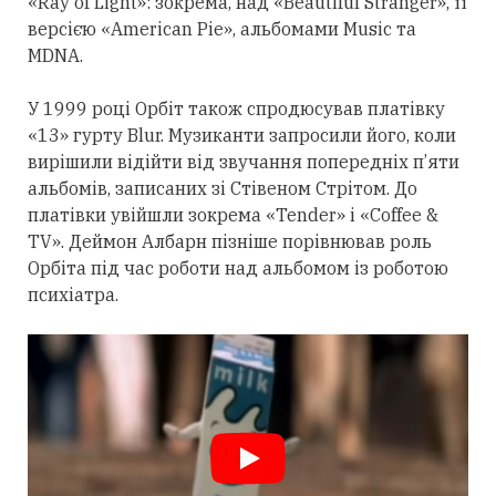
«Ray of Light»: зокрема, над «Beautiful Stranger», її
версією «American Pie», альбомами Music та
MDNA.
У 1999 році Орбіт також спродюсував платівку
«13» гурту Blur. Музиканти запросили його, коли
вирішили відійти від звучання попередніх п’яти
альбомів, записаних зі Стівеном Стрітом. До
платівки увійшли зокрема «Tender» і «Coffee &
TV». Деймон Албарн пізніше порівнював роль
Орбіта під час роботи над альбомом із роботою
психіатра.