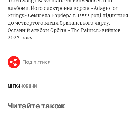
Torch Song і Bassomatic та випускав сольні
альбоми. Його електронна версія «Adagio for
Strings» Семюела Барбера в 1999 році піднялася
до четвертого місця британського чарту.
Останній альбом Орбіта «The Painter» вийшов
2022 року.
Поділитися
МІТКИ
НОВИНИ
Читайте також