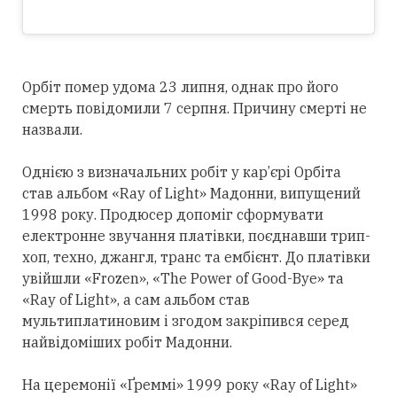
Орбіт помер удома 23 липня, однак про його
смерть повідомили 7 серпня. Причину смерті не
назвали.
Однією з визначальних робіт у кар’єрі Орбіта
став альбом «Ray of Light» Мадонни, випущений
1998 року. Продюсер допоміг сформувати
електронне звучання платівки, поєднавши трип-
хоп, техно, джангл, транс та ембієнт. До платівки
увійшли «Frozen», «The Power of Good-Bye» та
«Ray of Light», а сам альбом став
мультиплатиновим і згодом закріпився
серед
найвідоміших робіт Мадонни.
На церемонії «Ґреммі» 1999 року «Ray of Light»