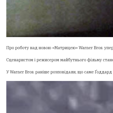
Про роботу над новою «Матрицею» Warner Bros. уперш
Сценаристом і режисером майбутнього фільму стан
У Warner Bros. раніше розповідали, що саме Ґоддард