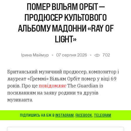
ПОМЕР ВІЛЬЯМ ОРБІТ —
ПРОДЮСЕР КУЛЬТОВОГО
АЛЬБОМУ МАДОННИ «RAY OF
LIGHT»
Ірина Маймур
07 серпня 2026
702
Британський музичний продюсер, композитор і
лауреат «Ґреммі» Вільям Орбіт помер у віці 69
років. Про це
повідомляє
The Guardian із
посиланням
на заяву родини та друзів
музиканта.
ПІДПИШИСЬ НА БЖ В
INSTAGRAM
,
FACEBOOK
,
TELEGRAM