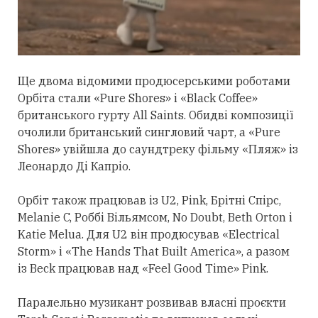
Ще двома відомими продюсерськими роботами
Орбіта
стали
«Pure Shores» і «Black Coffee»
британського гурту All Saints. Обидві композиції
очолили британський сингловий чарт, а «Pure
Shores» увійшла до саундтреку фільму «Пляж» із
Леонардо Ді Капріо.
Орбіт також працював із U2, Pink, Брітні Спірс,
Melanie C, Роббі Вільямсом, No Doubt, Beth Orton і
Katie Melua. Для U2 він продюсував «Electrical
Storm» і «The Hands That Built America», а разом
із Beck працював над «Feel Good Time» Pink.
Паралельно музикант розвивав власні проєкти