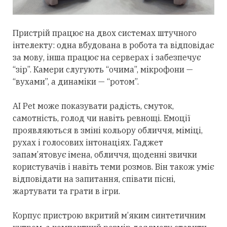
Пристрій працює на двох системах штучного
інтелекту: одна вбудована в робота та відповідає
за мову, інша працює на серверах і забезпечує
“зір”. Камери слугують “очима”, мікрофони —
“вухами”, а динаміки — “ротом”.
AI Pet може показувати радість, смуток,
самотність, голод чи навіть ревнощі. Емоції
проявляються в зміні кольору обличчя, міміці,
рухах і голосових інтонаціях. Гаджет
запам’ятовує імена, обличчя, щоденні звички
користувачів і навіть теми розмов. Він також уміє
відповідати на запитання, співати пісні,
жартувати та грати в ігри.
Корпус пристрою вкритий м’яким синтетичним