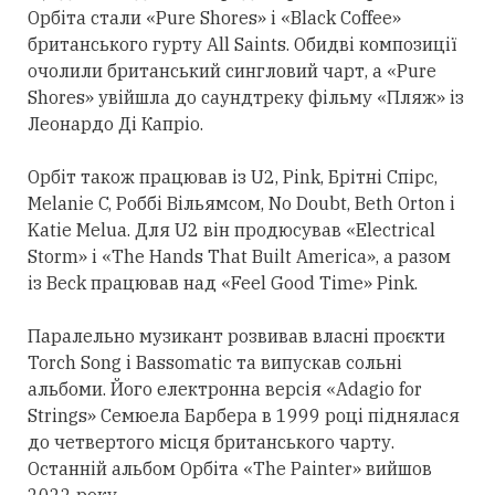
Орбіта
стали
«Pure Shores» і «Black Coffee»
британського гурту All Saints. Обидві композиції
очолили британський сингловий чарт, а «Pure
Shores» увійшла до саундтреку фільму «Пляж» із
Леонардо Ді Капріо.
Орбіт також працював із U2, Pink, Брітні Спірс,
Melanie C, Роббі Вільямсом, No Doubt, Beth Orton і
Katie Melua. Для U2 він продюсував «Electrical
Storm» і «The Hands That Built America», а разом
із Beck працював над «Feel Good Time» Pink.
Паралельно музикант розвивав власні проєкти
Torch Song і Bassomatic та випускав сольні
альбоми. Його електронна версія «Adagio for
Strings» Семюела Барбера в 1999 році піднялася
до четвертого місця британського чарту.
Останній альбом Орбіта «The Painter» вийшов
2022 року.