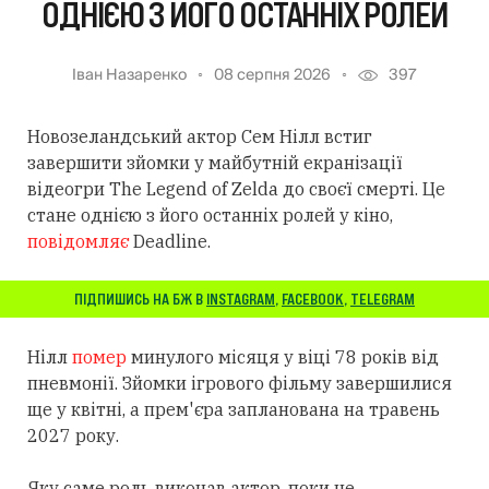
ОДНІЄЮ З ЙОГО ОСТАННІХ РОЛЕЙ
Іван Назаренко
08 серпня 2026
397
Новозеландський актор Сем Нілл встиг
завершити зйомки у майбутній екранізації
відеогри The Legend of Zelda до своєї смерті. Це
стане однією з його останніх ролей у кіно,
повідомляє
Deadline.
ПІДПИШИСЬ НА БЖ В
INSTAGRAM
,
FACEBOOK
,
TELEGRAM
Нілл
помер
минулого місяця у віці 78 років від
пневмонії. Зйомки ігрового фільму завершилися
ще у квітні, а прем'єра запланована на травень
2027 року.
Яку саме роль виконав актор, поки не