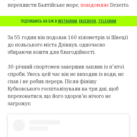
переплисти Балтійське море,
повідомляє
Dexerto.
ПІДПИШИСЬ НА БЖ В
INSTAGRAM
,
FACEBOOK
,
TELEGRAM
За 55 годин він подолав 160 кілометрів зі Швеції
до польського міста Дзівнув, одночасно
збираючи кошти для благодійності.
30-річний спортсмен завершив заплив із п'ятої
спроби. Увесь цей час він не виходив із води, не
спав і не робив перерв. Після фінішу
Кубковського госпіталізували на три дні, щоб
переконатися, що його здоров'ю нічого не
загрожує.