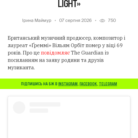
LIGHT»
Ірина Маймур
07 серпня 2026
750
Британський музичний продюсер, композитор і
лауреат «Ґреммі» Вільям Орбіт помер у віці 69
років. Про це
повідомляє
The Guardian із
посиланням
на заяву родини та друзів
музиканта.
ПІДПИШИСЬ НА БЖ В
INSTAGRAM
,
FACEBOOK
,
TELEGRAM