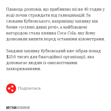
Плавець розповів, що приблизно після 40 годин у
воді почав страждати від галюцинацій. За
словами Кубковського, наприкінці запливу він
бачив «усілякі дивні речі», а найбільшою
нагородою стала пляшка Coca-Cola, яку йому
дозволили випити перед останніми кілометрами.
Завдяки запливу Кубковський вже зібрав понад
$250 тисяч для благодійної організації, яка
допомагає людям із онкологічними
захворюваннями.
Поділитися
МІТКИ
НОВИНИ