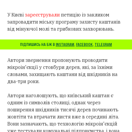
У Києві
зареєстрували
петицію із закликом
запровадити міську програму захисту каштанів
від мінуючої молі та грибкових захворювань.
ПІДПИШИСЬ НА БЖ В
INSTAGRAM
,
FACEBOOK
,
TELEGRAM
Автори звернення пропонують проводити
мікроін'єкції у стовбури дерев, які, за їхніми
словами, захищають каштани від шкідників на
два-три роки.
Автори наголошують, що київський каштан є
одним із символів столиці, однак через
поширення шкідників тисячі дерев починають
жовтіти та втрачати листя вже в середині літа.
Вони зазначають, що технологію мікроін'єкцій
уже тестували комунальні підприємства, і вона