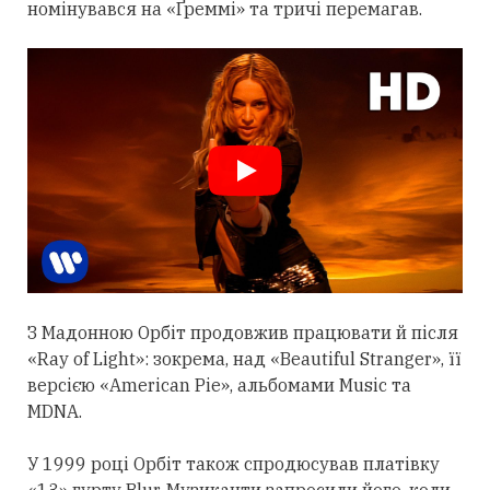
номінувався на «Ґреммі» та тричі перемагав.
З Мадонною Орбіт
продовжив
працювати й після
«Ray of Light»: зокрема, над «Beautiful Stranger», її
версією «American Pie», альбомами Music та
MDNA.
У 1999 році Орбіт також спродюсував платівку
«13» гурту Blur. Музиканти запросили його, коли