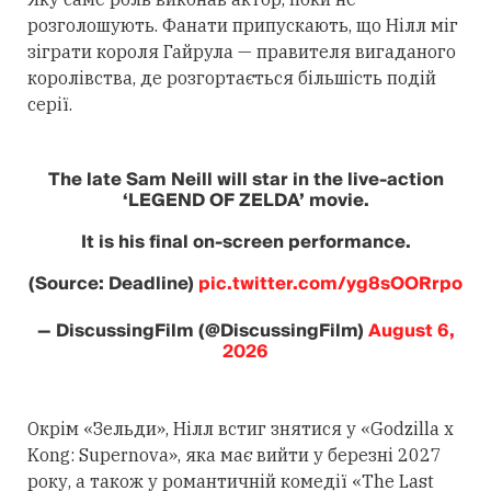
розголошують. Фанати припускають, що Нілл міг
зіграти короля Гайрула — правителя вигаданого
королівства, де розгортається більшість подій
серії.
The late Sam Neill will star in the live-action
‘LEGEND OF ZELDA’ movie.
It is his final on-screen performance.
(Source: Deadline)
pic.twitter.com/yg8sOORrpo
— DiscussingFilm (@DiscussingFilm)
August 6,
2026
Окрім «Зельди», Нілл встиг знятися у «Godzilla x
Kong: Supernova», яка має вийти у березні 2027
року, а також у романтичній комедії «The Last