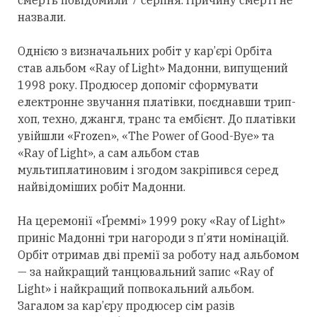
назвали.
Однією з визначальних робіт у кар’єрі Орбіта
став альбом «Ray of Light» Мадонни, випущений
1998 року. Продюсер допоміг сформувати
електронне звучання платівки, поєднавши трип-
хоп, техно, джангл, транс та ембієнт. До платівки
увійшли «Frozen», «The Power of Good-Bye» та
«Ray of Light», а сам альбом став
мультиплатиновим і згодом закріпився
серед
найвідоміших робіт Мадонни.
На церемонії «Ґреммі» 1999 року «Ray of Light»
приніс Мадонні
три
нагороди з п’яти номінацій.
Орбіт
отримав
дві премії за роботу над альбомом
— за найкращий танцювальний запис «Ray of
Light» і найкращий попвокальний альбом.
Загалом за кар’єру продюсер сім разів