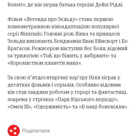
Resort», де він зіграв батька героїні Дейзі Рідлі.
Фільм «Легенда про Зельду» стане першою
повнометражною кіноадаптацією популярної
серії Nintendo. Головні ролі Лінка та принцеси
Зельди виконають Бенджамін Еван Ейнсворт і Бо
Браґасон. Режисером виступив Вес Болл, відомий
за трилогією «Той, що біжить у лабіринті» та
«Королівством планети мавп».
За свою п'ятдесятирічну кар'єру Нілл зіграв у
десятках фільмів і серіалів. Особливо відомим
він став завдяки роботам у горорі та фантастиці,
зокрема у стрічках «Парк Юрського періоду»,
«Омен III», «Одержимість» та «В пащі божевілля».
Поділитися