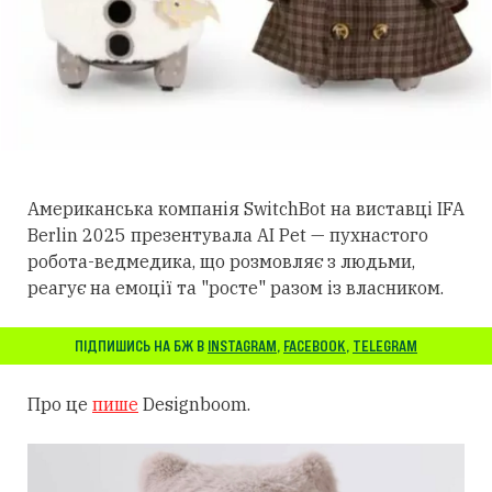
Американська компанія SwitchBot на виставці IFA
Berlin 2025 презентувала AI Pet — пухнастого
робота-ведмедика, що розмовляє з людьми,
реагує на емоції та "росте" разом із власником.
ПІДПИШИСЬ НА БЖ В
INSTAGRAM
,
FACEBOOK
,
TELEGRAM
Про це
пише
Designboom.