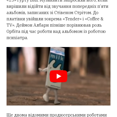
вирішили відійти від звучання попередніх п’яти
альбомів, записаних зі Стівеном Стрітом. До
платівки увійшли зокрема «Tender» і «Coffee &
TV». Деймон Албарн пізніше порівнював роль
Орбіта під час роботи над альбомом із роботою
психіатра.
Ще двома відомими продюсерськими роботами