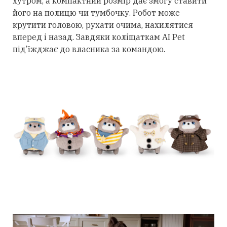
хутром, а компактний розмір дає змогу ставити
його на полицю чи тумбочку. Робот може
крутити головою, рухати очима, нахилятися
вперед і назад. Завдяки коліщаткам AI Pet
під’їжджає до власника за командою.