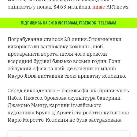
оцінюють у понад $4,63 мільйона,
пише
ARTnews.
ПІДПИШИСЬ НА БЖ В
INSTAGRAM
,
FACEBOOK
,
TELEGRAM
Пограбування сталося 28 липня. Зловмисники
використали вантажівку компанії, щоб
протаранити ворота, після чого провели
всередині будівлі близько восьми годин. Вони
обшукали офіси та лобі, де власник компанії
Мауро Ліллі виставляв свою приватну колекцію.
Серед викраденого — барельєфи, які приписують
Пабло Пікассо, бронзова скульптура балерини
Джакомо Манцу, картини італійського
художника Бруно д'Арчевії та роботи скульптора
Маріо Моретто. Колекція не була застрахована.