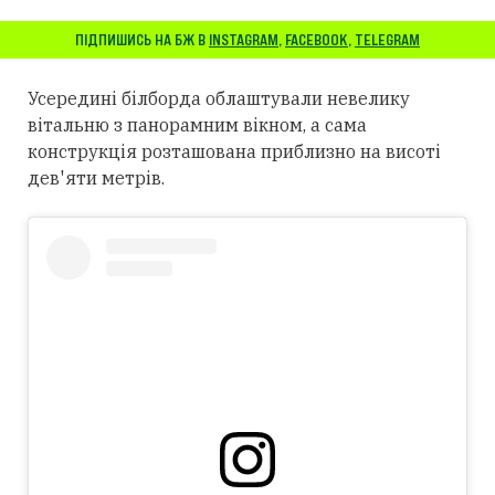
ПІДПИШИСЬ НА БЖ В
INSTAGRAM
,
FACEBOOK
,
TELEGRAM
Усередині білборда облаштували невелику
вітальню з панорамним вікном, а сама
конструкція розташована приблизно на висоті
дев'яти метрів.