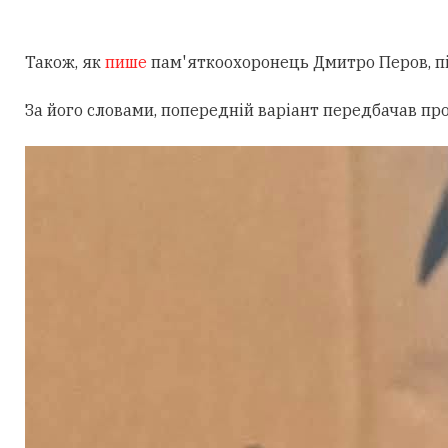
Також, як
пише
пам'яткоохоронець Дмитро Перов, під
За його словами, попередній варіант передбачав пр