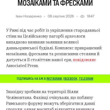
МОЗАЇКАМИ ТА ФРЕСКАМИ
Іван Назаренко
08 серпня 2026
1847
У Римі під час робіт із укріплення стародавньої
стіни на Целійському пагорбі археологи
випадково виявили залишки великої
давньоримської будівлі. Комплекс прикрашений
мозаїками, фресками та розписними стелями й
датується II століттям нашої ери,
повідомляє
Associated Press.
ПІДПИШИСЬ НА БЖ В
INSTAGRAM
,
FACEBOOK
,
TELEGRAM
Знахідку зробили на території Вілли
Челімонтана. Фахівці очікували, що поблизу
Римського форуму можуть зберігатися давні
споруди, однак масштаб відкриття виявився