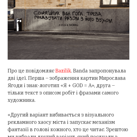
Про це повідомляє
Bazilik
.
Banda запропонувала
дві ідеї. Перша – зображення картин Мирослава
Ягоди і знак-логотип «Я + GOD = А», друга –
тільки текст з описом робіт і фразами самого
художника.
«Другий варіант вибивається з візуального
рекламного хаосу міста і запускає механізм
фантазії в голові кожного, хто це читає. Зрештою
ми вибрали другий варіант, який поєднали з