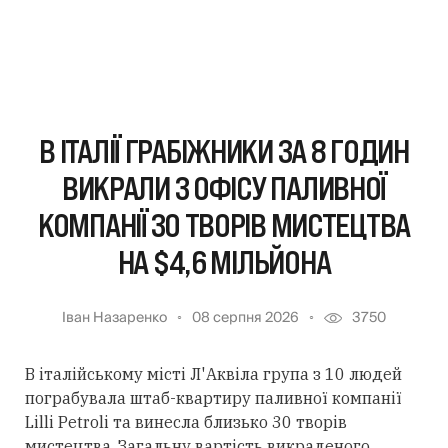
В ІТАЛІЇ ГРАБІЖНИКИ ЗА 8 ГОДИН
ВИКРАЛИ З ОФІСУ ПАЛИВНОЇ
КОМПАНІЇ 30 ТВОРІВ МИСТЕЦТВА
НА $4,6 МІЛЬЙОНА
Іван Назаренко
08 серпня 2026
3750
В італійському місті Л'Аквіла група з 10 людей
пограбувала штаб-квартиру паливної компанії
Lilli Petroli та винесла близько 30 творів
мистецтва. Загальну вартість викраденого