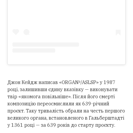
Джон Кейдж написав «ORGAN²/ASLSP» у 1987
році, залишивши єдину вказівку — виконувати
твір «якомога повільніше». Після його смерті
композицію переосмислили як 639-річний
проєкт. Таку тривалість обрали на честь першого
великого органа, встановленого в Гальберштадті
у 1361 році — за 639 років до старту проєкту.