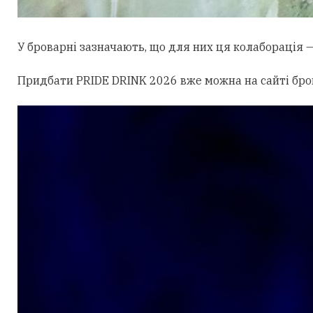
У броварні зазначають, що для них ця колаборація 
Придбати PRIDE DRINK 2026 вже можна на сайті бров