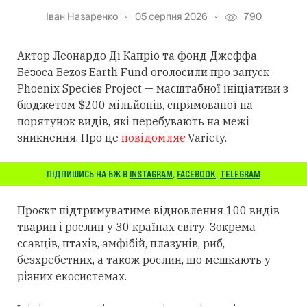
Іван Назаренко
05 серпня 2026
790
Актор Леонардо Ді Капріо та фонд Джеффа
Безоса Bezos Earth Fund оголосили про запуск
Phoenix Species Project — масштабної ініціативи з
бюджетом $200 мільйонів, спрямованої на
порятунок видів, які перебувають на межі
зникнення. Про це
повідомляє
Variety.
ПІДПИШИСЬ НА БЖ В
INSTAGRAM
,
FACEBOOK
,
TELEGRAM
Проєкт підтримуватиме відновлення 100 видів
тварин і рослин у 30 країнах світу. Зокрема
ссавців, птахів, амфібій, плазунів, риб,
безхребетних, а також рослин, що мешкають у
різних екосистемах.