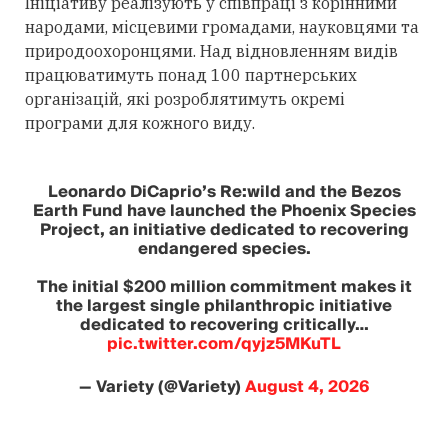
Ініціативу реалізують у співпраці з корінними
народами, місцевими громадами, науковцями та
природоохоронцями. Над відновленням видів
працюватимуть понад 100 партнерських
організацій, які розроблятимуть окремі
програми для кожного виду.
Leonardo DiCaprio’s Re:wild and the Bezos
Earth Fund have launched the Phoenix Species
Project, an initiative dedicated to recovering
endangered species.
The initial $200 million commitment makes it
the largest single philanthropic initiative
dedicated to recovering critically…
pic.twitter.com/qyjz5MKuTL
— Variety (@Variety)
August 4, 2026