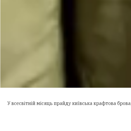
У всесвітній місяць прайду київська крафтова бров