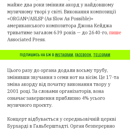
майже два роки змінили акорд у найдовшому
музичному творі у світі. Виконання композиції
«ORGAN²/ASLSP (As Slow As Possible)»
американського композитора Джона Кейджа
триватиме загалом 639 років — до 2640-го,
пише
Associated Press.
ПІДПИШИСЬ НА БЖ В
INSTAGRAM
,
FACEBOOK
,
TELEGRAM
Цього разу до органа додали восьму трубу,
змінивши звучання з семи нот на вісім. Це 17-та
зміна акорду від початку виконання твору у
2001 році. За словами організаторів, вона
означає завершення приблизно 4% усього
музичного проєкту.
Концерт відбувається у середньовічній церкві
Бурхарді в Гальберштадті. Орган безперервно