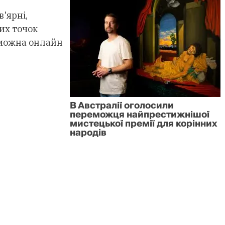
в'ярні,
цих точок
 можна онлайн
В Австралії оголосили
переможця найпрестижнішої
мистецької премії для корінних
народів