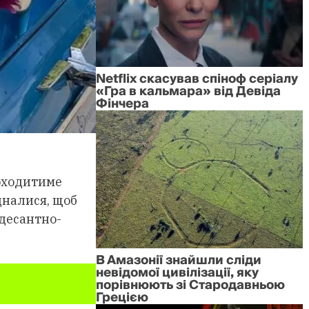
Netflix скасував спіноф серіалу
«Гра в кальмара» від Девіда
Фінчера
роходитиме
дналися, щоб
 десантно-
В Амазонії знайшли сліди
невідомої цивілізації, яку
порівнюють зі Стародавньою
Грецією