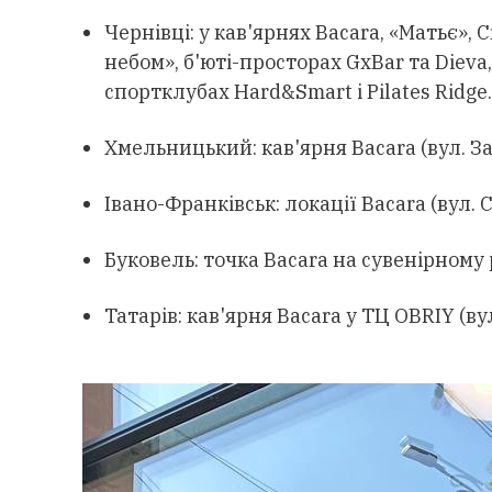
Чернівці: у кав'ярнях Bacara, «Матьє», 
небом», б'юті-просторах GхBar та Dieva
спортклубах Hard&Smart і Pilates Ridge.
Хмельницький: кав'ярня Bacara (вул. За
Івано-Франківськ: локації Bacara (вул. С
Буковель: точка Bacara на сувенірному
Татарів: кав'ярня Bacara у ТЦ OBRIY (ву