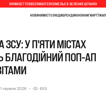
DRINKSETTER
BEERMASTER
СОМЕЛЬЄ В ЗЕЛЕНИХ ШТАНЯХ
НОВИНИ
МІСТО
ЛЮДИ
БРЕНДИ
КІНО
КНИГИ
АРТ
ЇЖА
П
А ЗСУ: У П'ЯТИ МІСТАХ
Ь БЛАГОДІЙНИЙ ПОП-АП
ВІТАМИ
11 червня 2026
653