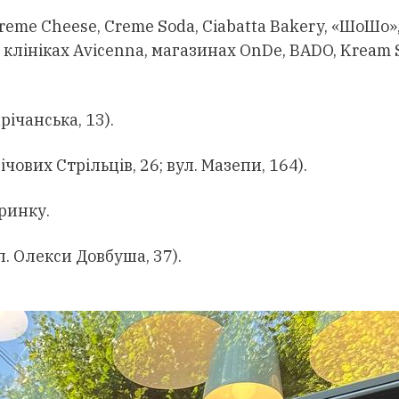
Creme Cheese, Creme Soda, Ciabatta Bakery, «ШоШо»
, клініках Avicenna, магазинах OnDe, BADO, Kream S
річанська, 13).
ічових Стрільців, 26; вул. Мазепи, 164).
 ринку.
л. Олекси Довбуша, 37).