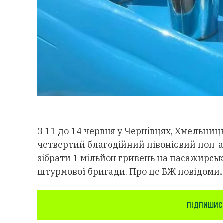
З 11 до 14 червня у Чернівцях, Хмельниц
четвертий благодійний півонієвий поп-ап
зібрати 1 мільйон гривень на пасажирськ
штурмової бригади. Про це БЖ повідомил
ПІДПИШИСЬ