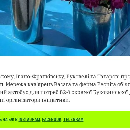
ькому, Івано-Франківську, Буковелі та Татарові п
. Мережа кав'ярень Bacara та ферма Peonita об'є
ий автобус для потреб 82-ї окремої Буковинської
и організатори ініціативи.
 НА БЖ В
INSTAGRAM
,
FACEBOOK
,
TELEGRAM