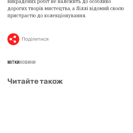
викрадених робіт не належить до особливо
дорогих творів мистецтва, а Ліллі відомий своєю
пристрастю до колекціонування.
Поділитися
МІТКИ
НОВИНИ
Читайте також