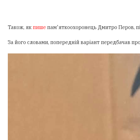
Також, як
пише
пам'яткоохоронець Дмитро Перов, під
За його словами, попередній варіант передбачав пр