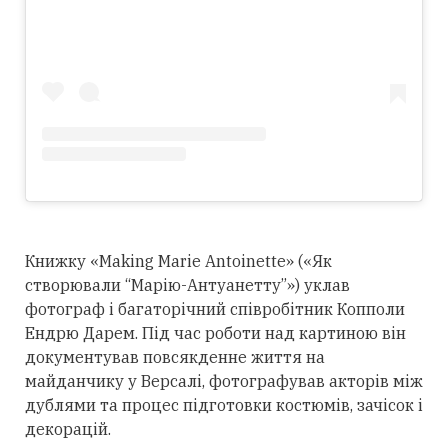
Книжку «Making Marie Antoinette» («Як
створювали “Марію-Антуанетту”») уклав
фотограф і багаторічний співробітник Копполи
Ендрю Дарем. Під час роботи над картиною він
документував повсякденне життя на
майданчику у Версалі, фотографував акторів між
дублями та процес підготовки костюмів, зачісок і
декорацій.