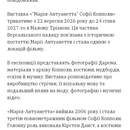
Виставка «“Марія-Антуанетта” Софії Копполи»
триватиме з 22 вересня 2026 року до 24 січня
2027-го в Малому Тріаноні. Ця частина
Версальського палацу пов’язана з історичною
постаттю Марії-Антуанетти і стала однією з
локацій фільму.
В експозиції представлять фотографії Дарема,
матеріали з архіву Копполи, костюми, мудборди,
ескізи й музику. Виставка розповідатиме про
виробництво стрічки, її візуальну мову та
подальший вплив на моду, фотографію і музичні
відео.
«Марія-Антуанетта» вийшла 2006 року і стала
третім повнометражним фільмом Софії Копполи.
Головну роль виконала Кірстен Данст, а костюми