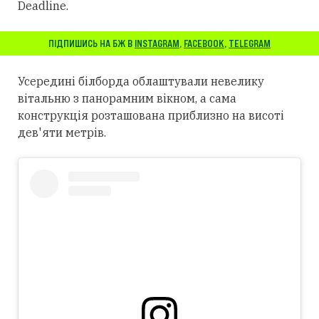
Deadline.
ПІДПИШИСЬ НА БЖ В
INSTAGRAM
,
FACEBOOK
,
TELEGRAM
Усередині білборда облаштували невелику
вітальню з панорамним вікном, а сама
конструкція розташована приблизно на висоті
дев'яти метрів.