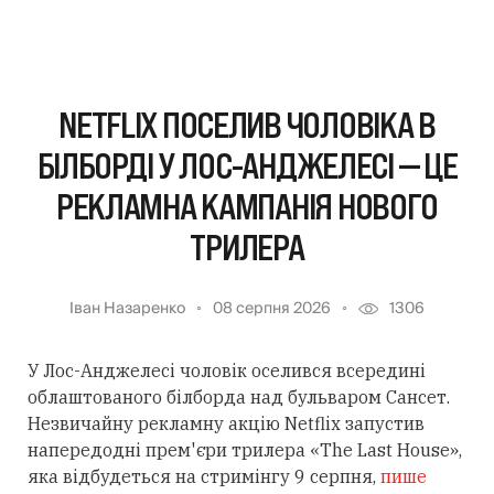
NETFLIX ПОСЕЛИВ ЧОЛОВІКА В
БІЛБОРДІ У ЛОС-АНДЖЕЛЕСІ — ЦЕ
РЕКЛАМНА КАМПАНІЯ НОВОГО
ТРИЛЕРА
Іван Назаренко
08 серпня 2026
1306
У Лос-Анджелесі чоловік оселився всередині
облаштованого білборда над бульваром Сансет.
Незвичайну рекламну акцію Netflix запустив
напередодні прем'єри трилера «The Last House»,
яка відбудеться на стримінгу 9 серпня,
пише