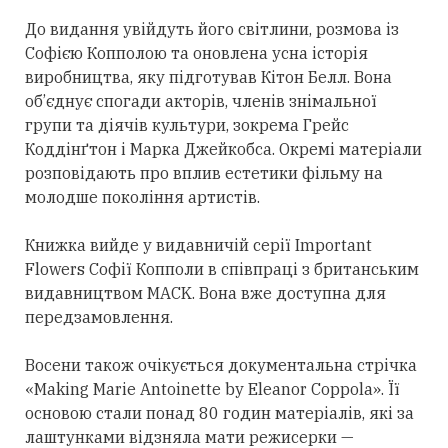
До видання увійдуть його світлини, розмова із
Софією Копполою та оновлена усна історія
виробництва, яку підготував Кітон Белл. Вона
об’єднує спогади акторів, членів знімальної
групи та діячів культури, зокрема Грейс
Коддінґтон і Марка Джейкобса. Окремі матеріали
розповідають про вплив естетики фільму на
молодше покоління артистів.
Книжка вийде у видавничій серії Important
Flowers Софії Копполи в співпраці з британським
видавництвом MACK. Вона вже доступна для
передзамовлення.
Восени також очікується документальна стрічка
«Making Marie Antoinette by Eleanor Coppola». Її
основою стали понад 80 годин матеріалів, які за
лаштунками відзняла мати режисерки —