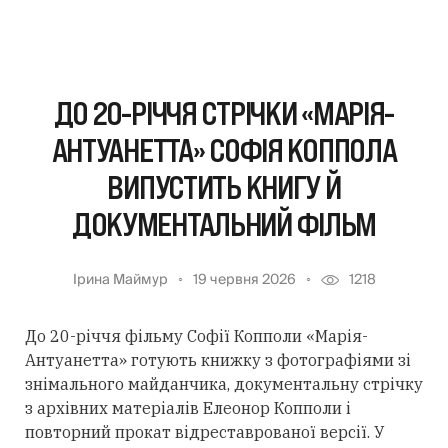
ДО 20-РІЧЧЯ СТРІЧКИ «МАРІЯ-
АНТУАНЕТТА» СОФІЯ КОППОЛА
ВИПУСТИТЬ КНИГУ Й
ДОКУМЕНТАЛЬНИЙ ФІЛЬМ
Ірина Маймур
19 червня 2026
1218
До 20-річчя фільму Софії Копполи «Марія-
Антуанетта» готують книжку з фотографіями зі
знімального майданчика, документальну стрічку
з архівних матеріалів Елеонор Копполи і
повторний прокат відреставрованої версії. У