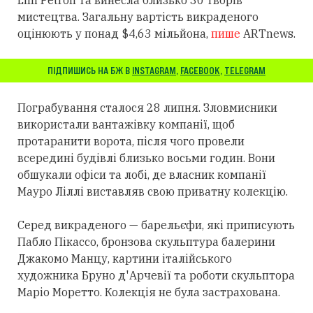
мистецтва. Загальну вартість викраденого
оцінюють у понад $4,63 мільйона,
пише
ARTnews.
ПІДПИШИСЬ НА БЖ В
INSTAGRAM
,
FACEBOOK
,
TELEGRAM
Пограбування сталося 28 липня. Зловмисники
використали вантажівку компанії, щоб
протаранити ворота, після чого провели
всередині будівлі близько восьми годин. Вони
обшукали офіси та лобі, де власник компанії
Мауро Ліллі виставляв свою приватну колекцію.
Серед викраденого — барельєфи, які приписують
Пабло Пікассо, бронзова скульптура балерини
Джакомо Манцу, картини італійського
художника Бруно д'Арчевії та роботи скульптора
Маріо Моретто. Колекція не була застрахована.