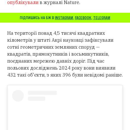
опублікували
в журналі Nature.
ПІДПИШИСЬ НА БЖ В
INSTAGRAM
,
FACEBOOK
,
TELEGRAM
На території понад 4,5 тисячі квадратних
кілометрів у штаті Акрі науковці зафіксували
сотні геометричних земляних споруд —
квадратів, прямокутників і восьмикутників,
поєднаних мережею давніх доріг. Під час
польових досліджень 2024 року вони виявили
432 такі об'єкти, з яких 396 були невідомі раніше.