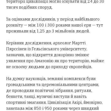
території цивілізації могло існувати від 24 до 30
тисяч подібних споруд.
За оцінками дослідників, у період найбільшого
розквіту — між 100 і 300 роками нашої ери — тут
проживали від 1,25 до 3 мільйонів людей.
Керівник дослідження, археолог Мартті
Пярссінен із Гельсінського університету,
зазначив, що відкриття докорінно змінює
уявлення про Амазонію як про територію, майже
не освоєну людьми до приходу європейців.
На думку науковців, земляні комплекси були
громадськими та церемоніальними центрами,
де проводили політичні зібрання, ритуали,
бенкети, танці, музичні виступи й навіть
спортивні змагання. Цивілізація Акірі, ймовірно,
занепала між 850 і 950 роками через швидкий