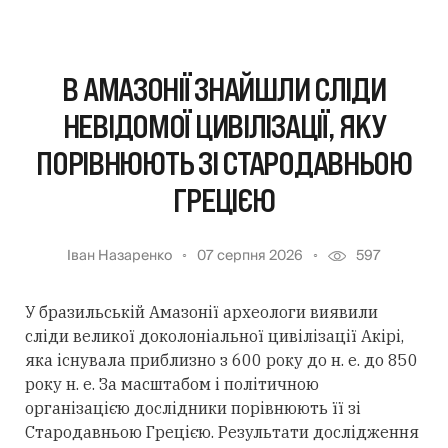
В АМАЗОНІЇ ЗНАЙШЛИ СЛІДИ
НЕВІДОМОЇ ЦИВІЛІЗАЦІЇ, ЯКУ
ПОРІВНЮЮТЬ ЗІ СТАРОДАВНЬОЮ
ГРЕЦІЄЮ
Іван Назаренко
07 серпня 2026
597
У бразильській Амазонії археологи виявили
сліди великої доколоніальної цивілізації Акірі,
яка існувала приблизно з 600 року до н. е. до 850
року н. е. За масштабом і політичною
організацією дослідники порівнюють її зі
Стародавньою Грецією. Результати дослідження