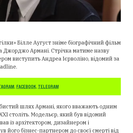
ілки» Білле Аугуст зніме біографічний фільм
а Джорджо Армані. Стрічка матиме назву
юсером виступить Андреа Ієрволіно, відомий за
adline.
TAGRAM
,
FACEBOOK
,
TELEGRAM
собистий шлях Армані, якого вважають одним
XXI століть. Модельєр, який був відомий
вав із архітектором, дизайнером і
в його бізнес-партнером до своєї смерті від