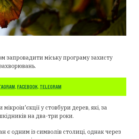
ом запровадити міську програму захисту
 захворювань.
TAGRAM
,
FACEBOOK
,
TELEGRAM
кроін'єкції у стовбури дерев, які, за
кідників на два-три роки.
 є одним із символів столиці, однак через