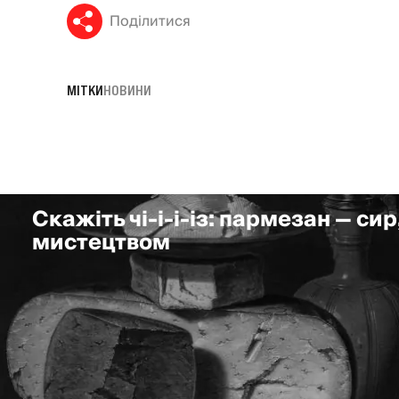
Поділитися
МІТКИ
НОВИНИ
Скажіть чі-і-і-із: пармезан — сир
мистецтвом