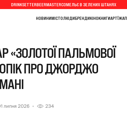
DRINKSETTER
BEERMASTER
СОМЕЛЬЄ В ЗЕЛЕНИХ ШТАНЯХ
НОВИНИ
МІСТО
ЛЮДИ
БРЕНДИ
КІНО
КНИГИ
АРТ
ЇЖА
П
Р «ЗОЛОТОЇ ПАЛЬМОВОЇ
ЙОПІК ПРО ДЖОРДЖО
МАНІ
01 липня 2026
234