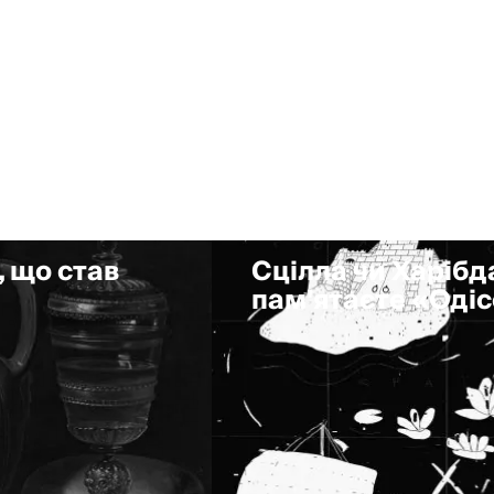
, що став
Сцілла чи Харібда
пам'ятаєте «Оді