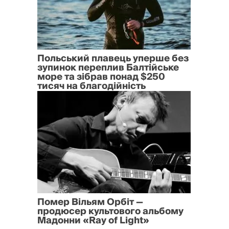
Польський плавець уперше без
зупинок переплив Балтійське
море та зібрав понад $250
тисяч на благодійність
Помер Вільям Орбіт —
продюсер культового альбому
Мадонни «Ray of Light»