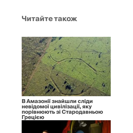
Читайте також
В Амазонії знайшли сліди
невідомої цивілізації, яку
порівнюють зі Стародавньою
Грецією