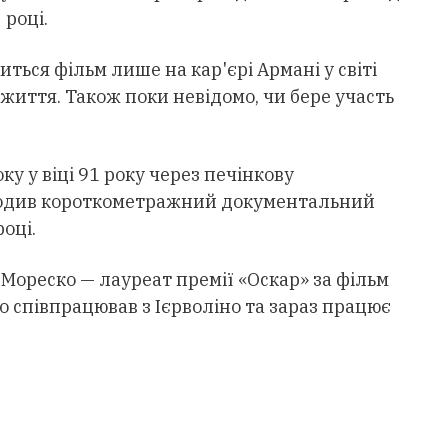
 році.
иться фільм лише на кар'єрі Армані у світі
 життя. Також поки невідомо, чи бере участь
ку у віці 91 року через печінкову
иходив короткометражний документальний
оці.
Мореско — лауреат премії «Оскар» за фільм
о співпрацював з Ієрволіно та зараз працює