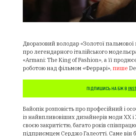
Дворазовий володар «Золотої пальмової г
про легендарного італійського модельєр
«Armani: The King of Fashion», а її прод
роботою над фільмом «Феррарі»,
пише
De
ПІДПИШИСЬ НА БЖ В
INS
Байопік розповість про професійний і о
із найвпливовіших дизайнерів моди XX і 
своєю закритістю, багато років співпрацю
підприємцем Серджо Галеотті. Саме він бу