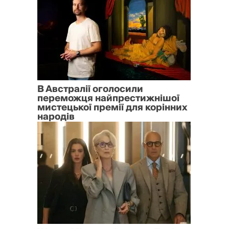
В Австралії оголосили
переможця найпрестижнішої
мистецької премії для корінних
народів