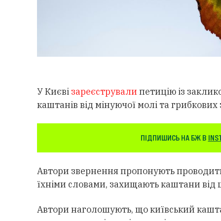
У Києві
зареєстрували
петицію із заклик
каштанів від мінуючої молі та грибкових
ПІДПИШИСЬ НА БЖ В
INS
Автори звернення пропонують проводити мі
їхніми словами, захищають каштани від ш
Автори наголошують, що київський каштан