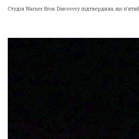
Студія Warner Bros. Discovery підтвердила, що п’ят