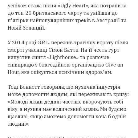
успіхом стала пісня «Ugly Heart», яка потрапила
до топ-20 британського чарту та увійшла до
п'ятірки найпопулярніших треків в Австралії та
Новій Зеландії.
У 2014 році G.R.L. пережив трагічну втрату після
смерті учасниці Сімон Баттл. На її честь гурт
випустив сингл «Lighthouse» та розпочав
співпрацю з благодійною організацією Give an
Hour, яка опікується психічним здоров'ям.
Тоді Беннетт говорила, що музична індустрія
може допомогти людям, які переживають кризу:
«Молоді люди дедалі частіше вкорочують собі
віку, а музика має величезний вплив. Ми будемо
щасливі, якщо зможемо допомогти хоча б одній
людині».