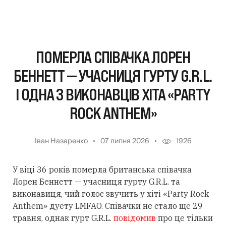
ПОМЕРЛА СПІВАЧКА ЛОРЕН
БЕННЕТТ — УЧАСНИЦЯ ГУРТУ G.R.L.
І ОДНА З ВИКОНАВЦІВ ХІТА «PARTY
ROCK ANTHEM»
Іван Назаренко
07 липня 2026
1926
У віці 36 років померла британська співачка
Лорен Беннетт — учасниця гурту G.R.L. та
виконавиця, чий голос звучить у хіті «Party Rock
Anthem» дуету LMFAO. Співачки не стало ще 29
травня, однак гурт G.R.L.
повідомив
про це тільки