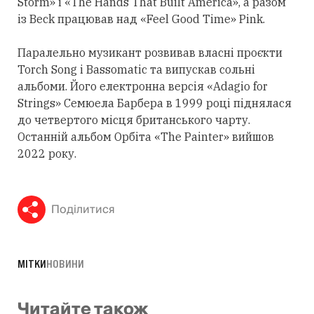
Storm» і «The Hands That Built America», а разом
із Beck працював над «Feel Good Time» Pink.
Паралельно музикант розвивав власні проєкти
Torch Song і Bassomatic та випускав сольні
альбоми. Його електронна версія «Adagio for
Strings» Семюела Барбера в 1999 році піднялася
до четвертого місця британського чарту.
Останній альбом Орбіта «The Painter» вийшов
2022 року.
Поділитися
МІТКИ
НОВИНИ
Читайте також