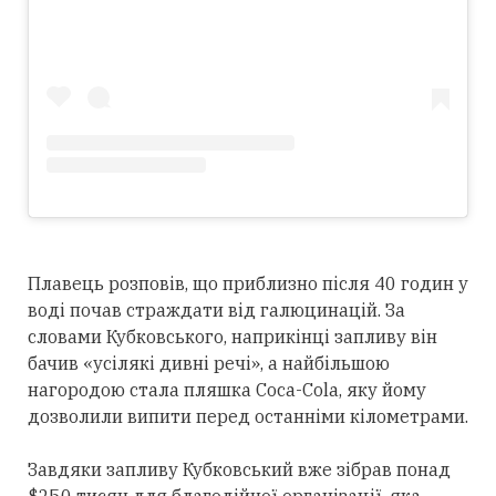
Плавець розповів, що приблизно після 40 годин у
воді почав страждати від галюцинацій. За
словами Кубковського, наприкінці запливу він
бачив «усілякі дивні речі», а найбільшою
нагородою стала пляшка Coca-Cola, яку йому
дозволили випити перед останніми кілометрами.
Завдяки запливу Кубковський вже зібрав понад