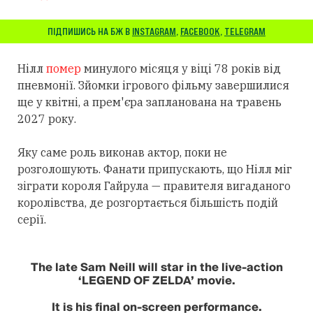
ПІДПИШИСЬ НА БЖ В
INSTAGRAM
,
FACEBOOK
,
TELEGRAM
Нілл
помер
минулого місяця у віці 78 років від
пневмонії. Зйомки ігрового фільму завершилися
ще у квітні, а прем'єра запланована на травень
2027 року.
Яку саме роль виконав актор, поки не
розголошують. Фанати припускають, що Нілл міг
зіграти короля Гайрула — правителя вигаданого
королівства, де розгортається більшість подій
серії.
The late Sam Neill will star in the live-action
‘LEGEND OF ZELDA’ movie.
It is his final on-screen performance.