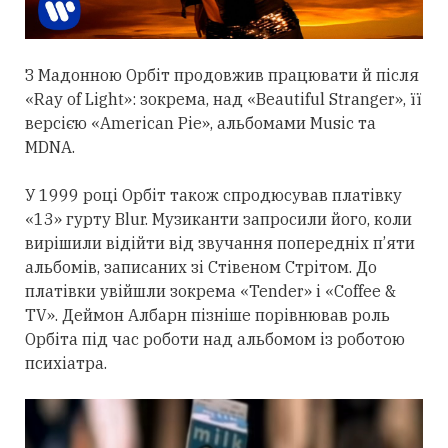
З Мадонною Орбіт
продовжив
працювати й після
«Ray of Light»: зокрема, над «Beautiful Stranger», її
версією «American Pie», альбомами Music та
MDNA.
У 1999 році Орбіт також спродюсував платівку
«13» гурту Blur. Музиканти запросили його, коли
вирішили відійти від звучання попередніх п’яти
альбомів, записаних зі Стівеном Стрітом. До
платівки увійшли зокрема «Tender» і «Coffee &
TV». Деймон Албарн пізніше порівнював роль
Орбіта під час роботи над альбомом із роботою
психіатра.