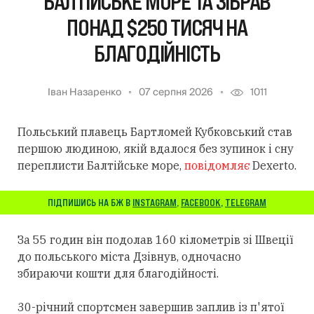
БАЛТІЙСЬКЕ МОРЕ ТА ЗІБРАВ
ПОНАД $250 ТИСЯЧ НА
БЛАГОДІЙНІСТЬ
Іван Назаренко
07 серпня 2026
1011
Польський плавець Бартломей Кубковський став
першою людиною, якій вдалося без зупинок і сну
переплисти Балтійське море,
повідомляє
Dexerto.
ПІДПИШИСЬ НА БЖ В
INSTAGRAM
,
FACEBOOK
,
TELEGRAM
За 55 годин він подолав 160 кілометрів зі Швеції
до польського міста Дзівнув, одночасно
збираючи кошти для благодійності.
30-річний спортсмен завершив заплив із п'ятої