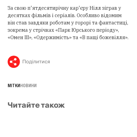
За свою п'ятдесятирічну кар'єру Нілл зіграв у
десятках фільмів і серіалів. Особливо відомим
він став завдяки роботам у горорі та фантастиці,
зокрема у стрічках «Парк Юрського періоду»,
«Омен III», «Одержимість» та «В пащі божевілля».
Поділитися
МІТКИ
НОВИНИ
Читайте також