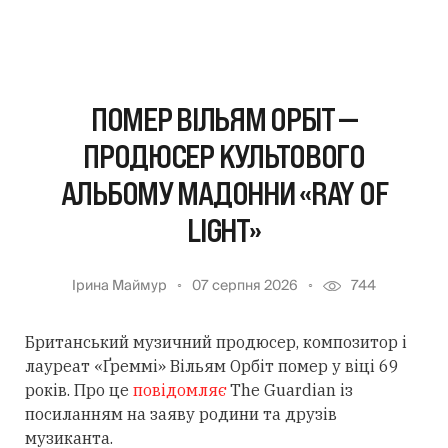
ПОМЕР ВІЛЬЯМ ОРБІТ —
ПРОДЮСЕР КУЛЬТОВОГО
АЛЬБОМУ МАДОННИ «RAY OF
LIGHT»
Ірина Маймур
07 серпня 2026
744
Британський музичний продюсер, композитор і
лауреат «Ґреммі» Вільям Орбіт помер у віці 69
років. Про це
повідомляє
The Guardian із
посиланням
на заяву родини та друзів
музиканта.