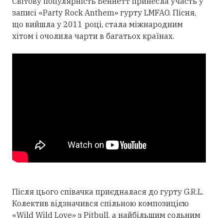
Світову популярність Беннетт принесла участь у
записі «Party Rock Anthem» гурту LMFAO. Пісня,
що вийшла у 2011 році, стала міжнародним
хітом і очолила чарти в багатьох країнах.
Після цього співачка приєдналася до гурту G.R.L.
Колектив відзначився спільною композицією
«Wild Wild Love» з Pitbull, а найбільшим сольним