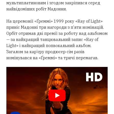
мультиплатиновим і згодом закріпився
серед
найвідоміших робіт Мадонни.
На церемонії «Ґреммі» 1999 року «Ray of Light»
приніс Мадонні
три
нагороди з п’яти номінацій.
Орбіт
отримав
дві премії за роботу над альбомом
— за найкращий танцювальний запис «Ray of
Light» і найкращий попвокальний альбом.
Загалом за кар’єру продюсер сім разів
номінувався на «Ґреммі» та тричі перемагав.