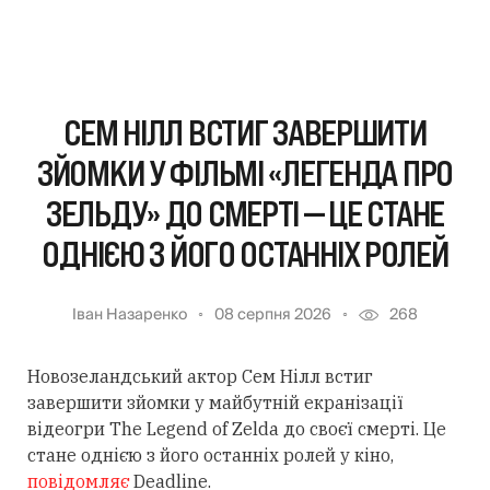
СЕМ НІЛЛ ВСТИГ ЗАВЕРШИТИ
ЗЙОМКИ У ФІЛЬМІ «ЛЕГЕНДА ПРО
ЗЕЛЬДУ» ДО СМЕРТІ — ЦЕ СТАНЕ
ОДНІЄЮ З ЙОГО ОСТАННІХ РОЛЕЙ
Іван Назаренко
08 серпня 2026
268
Новозеландський актор Сем Нілл встиг
завершити зйомки у майбутній екранізації
відеогри The Legend of Zelda до своєї смерті. Це
стане однією з його останніх ролей у кіно,
повідомляє
Deadline.