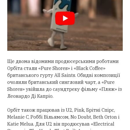
Ще двома відомими продюсерськими роботами
Орбіта
стали
«Pure Shores» і «Black Coffee»
британського гурту All Saints. Обидві композиції
очолили британський сингловий чарт, а «Pure
Shores» увійшла до саундтреку фільму «Пляж» із
Леонардо Ді Капріо.
Орбіт також працював із U2, Pink, Брітні Спірс,
Melanie C, Роббі Вільямсом, No Doubt, Beth Orton і
Katie Melua. Для U2 він продюсував «Electrical