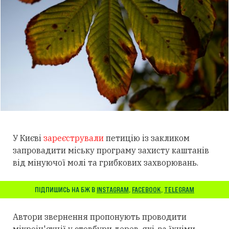
У Києві
зареєстрували
петицію із закликом
запровадити міську програму захисту каштанів
від мінуючої молі та грибкових захворювань.
ПІДПИШИСЬ НА БЖ В
INSTAGRAM
,
FACEBOOK
,
TELEGRAM
Автори звернення пропонують проводити
мікроін'єкції у стовбури дерев, які, за їхніми