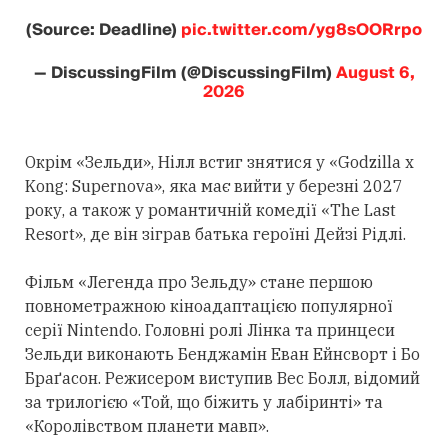
(Source: Deadline)
pic.twitter.com/yg8sOORrpo
— DiscussingFilm (@DiscussingFilm)
August 6,
2026
Окрім «Зельди», Нілл встиг знятися у «Godzilla x
Kong: Supernova», яка має вийти у березні 2027
року, а також у романтичній комедії «The Last
Resort», де він зіграв батька героїні Дейзі Рідлі.
Фільм «Легенда про Зельду» стане першою
повнометражною кіноадаптацією популярної
серії Nintendo. Головні ролі Лінка та принцеси
Зельди виконають Бенджамін Еван Ейнсворт і Бо
Браґасон. Режисером виступив Вес Болл, відомий
за трилогією «Той, що біжить у лабіринті» та
«Королівством планети мавп».