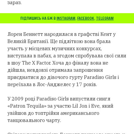
зараз.
ПІДПИШИСЬ НА БЖ В
INSTAGRAM
,
FACEBOOK
,
TELEGRAM
Лорен Беннетт народилася в графстві Кент у
Великій Британії. Ще підліткою вона брала
участь у місцевих музичних конкурсах,
виступала в пабах, а згодом спробувала свої сили
в шоу The X Factor. Хоча до фіналу вона не
дійшла, невдовзі отримала запрошення
приєднатися до дівочого гурту Paradiso Girls і
переїхала в Лос-Анджелес у 17 років.
У 2009 році Paradiso Girls випустили сингл
«Patron Tequila» за участю Lil Jon і Eve, який
увійшов до топтрійки американського
танцювального чарту.