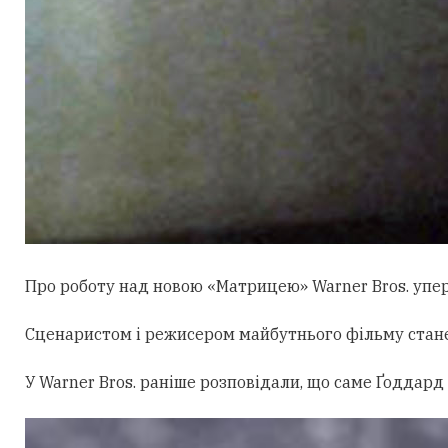
Про роботу над новою «Матрицею» Warner Bros. уперш
Сценаристом і режисером майбутнього фільму стан
У Warner Bros. раніше розповідали, що саме Ґоддард