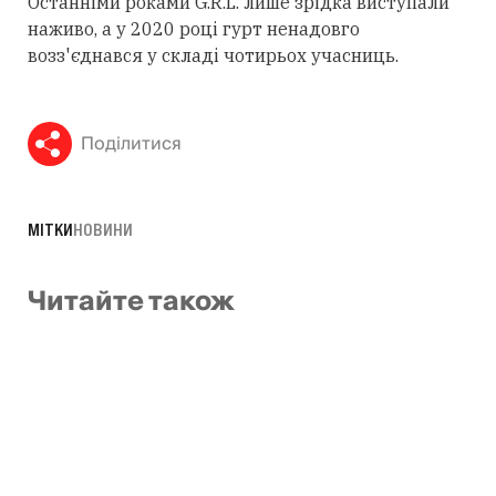
Останніми роками G.R.L. лише зрідка виступали
наживо, а у 2020 році гурт ненадовго
возз'єднався у складі чотирьох учасниць.
Поділитися
МІТКИ
НОВИНИ
Читайте також