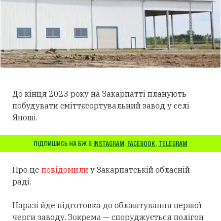
До кінця 2023 року на Закарпатті планують
побудувати сміттєсортувальний завод у селі
Яноші.
ПІДПИШИСЬ НА БЖ В
INSTAGRAM
,
FACEBOOK
,
TELEGRAM
Про це
повідомили
у Закарпатській обласній
раді.
Наразі йде підготовка до облаштування першої
черги заводу. Зокрема — споруджується полігон