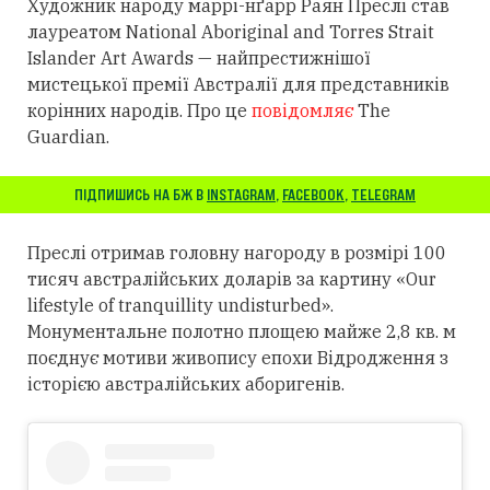
Художник народу маррі-нґарр Раян Преслі став
лауреатом National Aboriginal and Torres Strait
Islander Art Awards — найпрестижнішої
мистецької премії Австралії для представників
корінних народів. Про це
повідомляє
The
Guardian.
ПІДПИШИСЬ НА БЖ В
INSTAGRAM
,
FACEBOOK
,
TELEGRAM
Преслі отримав головну нагороду в розмірі 100
тисяч австралійських доларів за картину «Our
lifestyle of tranquillity undisturbed».
Монументальне полотно площею майже 2,8 кв. м
поєднує мотиви живопису епохи Відродження з
історією австралійських аборигенів.