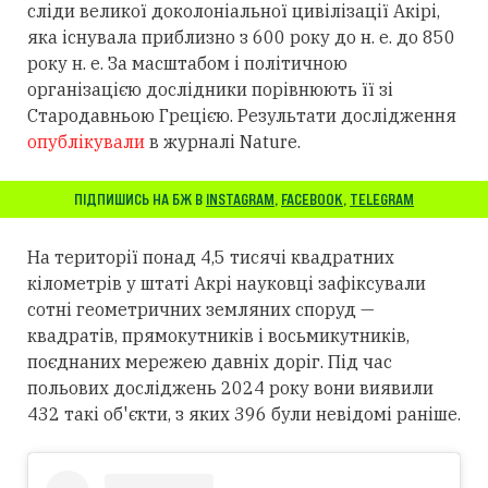
сліди великої доколоніальної цивілізації Акірі,
яка існувала приблизно з 600 року до н. е. до 850
року н. е. За масштабом і політичною
організацією дослідники порівнюють її зі
Стародавньою Грецією. Результати дослідження
опублікували
в журналі Nature.
ПІДПИШИСЬ НА БЖ В
INSTAGRAM
,
FACEBOOK
,
TELEGRAM
На території понад 4,5 тисячі квадратних
кілометрів у штаті Акрі науковці зафіксували
сотні геометричних земляних споруд —
квадратів, прямокутників і восьмикутників,
поєднаних мережею давніх доріг. Під час
польових досліджень 2024 року вони виявили
432 такі об'єкти, з яких 396 були невідомі раніше.