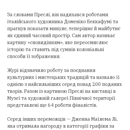
За словами Преслі, він надихався роботами
італійського художника Доменіко Беккафумі та
прагнув показати минуле, теперішнє й майбутнє
як єдиний часовий простір. Сам автор називає
картину «сновидінням», яке переосмислює
історію та ставить під сумнів колоніальні
способи її зображення.
Журі відзначило роботу за поєднання
культурних і мистецьких традицій та назвало її
однією з найсильніших серед понад 200 поданих
творів. Разом із картиною Преслі на виставці в
Музеї та художній галереї Північної території
представлені ще 64 роботи фіналістів.
Серед інших переможців — Дженна Маїлема Лі,
яка отримала нагороду в категорії графіки за