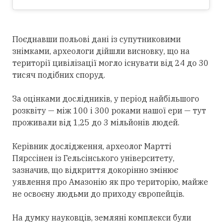
Поєднавши польові дані із супутниковими
знімками, археологи дійшли висновку, що на
території цивілізації могло існувати від 24 до 30
тисяч подібних споруд.
За оцінками дослідників, у період найбільшого
розквіту — між 100 і 300 роками нашої ери — тут
проживали від 1,25 до 3 мільйонів людей.
Керівник дослідження, археолог Мартті
Пярссінен із Гельсінського університету,
зазначив, що відкриття докорінно змінює
уявлення про Амазонію як про територію, майже
не освоєну людьми до приходу європейців.
На думку науковців, земляні комплекси були