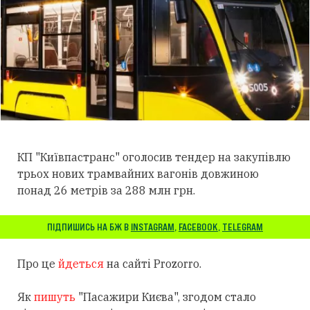
КП "Київпастранс" оголосив тендер на закупівлю
трьох нових трамвайних вагонів довжиною
понад 26 метрів за 288 млн грн.
ПІДПИШИСЬ НА БЖ В
INSTAGRAM
,
FACEBOOK
,
TELEGRAM
Про це
йдеться
на сайті Prozorro.
Як
пишуть
"Пасажири Києва", згодом стало