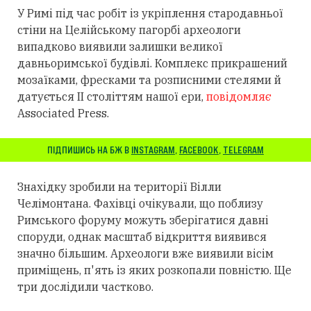
У Римі під час робіт із укріплення стародавньої
стіни на Целійському пагорбі археологи
випадково виявили залишки великої
давньоримської будівлі. Комплекс прикрашений
мозаїками, фресками та розписними стелями й
датується II століттям нашої ери,
повідомляє
Associated Press.
ПІДПИШИСЬ НА БЖ В
INSTAGRAM
,
FACEBOOK
,
TELEGRAM
Знахідку зробили на території Вілли
Челімонтана. Фахівці очікували, що поблизу
Римського форуму можуть зберігатися давні
споруди, однак масштаб відкриття виявився
значно більшим. Археологи вже виявили вісім
приміщень, п'ять із яких розкопали повністю. Ще
три дослідили частково.