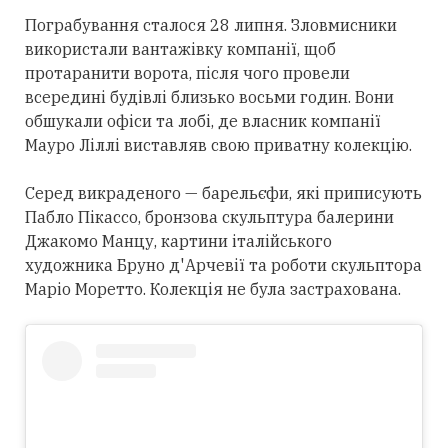
Пограбування сталося 28 липня. Зловмисники
використали вантажівку компанії, щоб
протаранити ворота, після чого провели
всередині будівлі близько восьми годин. Вони
обшукали офіси та лобі, де власник компанії
Мауро Ліллі виставляв свою приватну колекцію.
Серед викраденого — барельєфи, які приписують
Пабло Пікассо, бронзова скульптура балерини
Джакомо Манцу, картини італійського
художника Бруно д'Арчевії та роботи скульптора
Маріо Моретто. Колекція не була застрахована.