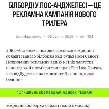
БІЛБОРДІ У ЛОС-АНДЖЕЛЕСІ — ЦЕ
РЕКЛАМНА КАМПАНІЯ НОВОГО
ТРИЛЕРА
Іван Назаренко
08 серпня 2026
1104
У Лос-Анджелесі чоловік оселився всередині
облаштованого білборда над бульваром Сансет.
Незвичайну рекламну акцію Netflix запустив
напередодні прем'єри трилера «The Last House»,
яка відбудеться на стримінгу 9 серпня,
пише
Deadline.
ПІДПИШИСЬ НА БЖ В
INSTAGRAM
,
FACEBOOK
,
TELEGRAM
Усередині білборда облаштували невелику