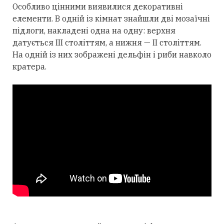
Особливо цінними виявилися декоративні
елементи. В одній із кімнат знайшли дві мозаїчні
підлоги, накладені одна на одну: верхня
датується III століттям, а нижня — II століттям.
На одній із них зображені дельфін і риби навколо
кратера.