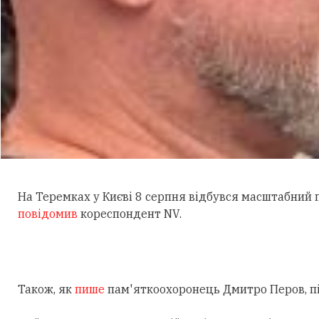
На Теремках у Києві 8 серпня відбувся масштабний
повідомив
кореспондент NV.
Також, як
пише
пам'яткоохоронець Дмитро Перов, під