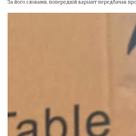
За його словами, попередній варіант передбачав пр